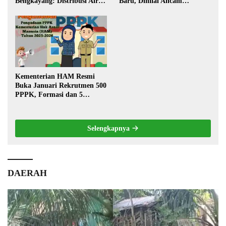
Bengkayang: Distribusi Air
Baru, Dinilai Ancam
Bersih Lancar ke Rumah
Transportasi Pedalaman
Warga
Kementerian HAM Resmi
Buka Januari Rekrutmen 500
PPPK, Formasi dan 5
Jabatan
Selengkapnya
DAERAH