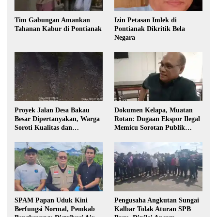
Tim Gabungan Amankan
Izin Petasan Imlek di
Tahanan Kabur di Pontianak
Pontianak Dikritik Bela
Negara
Proyek Jalan Desa Bakau
Dokumen Kelapa, Muatan
Besar Dipertanyakan, Warga
Rotan: Dugaan Ekspor Ilegal
Soroti Kualitas dan
Memicu Sorotan Publik
Transparansi Pelaksanaan
Kalbar
Pembangunan
SPAM Papan Uduk Kini
Pengusaha Angkutan Sungai
Berfungsi Normal, Pemkab
Kalbar Tolak Aturan SPB