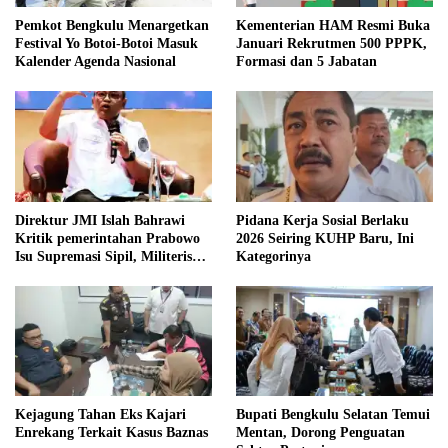
Pemkot Bengkulu Menargetkan
Kementerian HAM Resmi Buka
Festival Yo Botoi-Botoi Masuk
Januari Rekrutmen 500 PPPK,
Kalender Agenda Nasional
Formasi dan 5 Jabatan
Direktur JMI Islah Bahrawi
Pidana Kerja Sosial Berlaku
Kritik pemerintahan Prabowo
2026 Seiring KUHP Baru, Ini
Isu Supremasi Sipil, Militerisasi,
Kategorinya
dan Wacana Pilkada oleh
DPRD
Kejagung Tahan Eks Kajari
Bupati Bengkulu Selatan Temui
Enrekang Terkait Kasus Baznas
Mentan, Dorong Penguatan