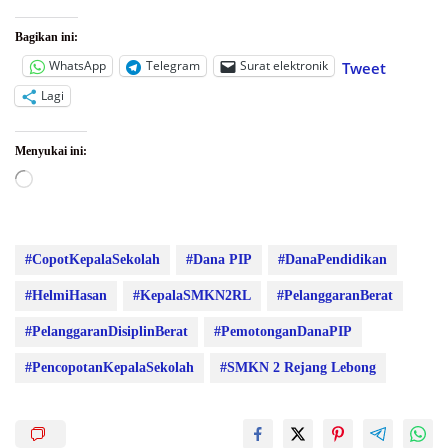
Bagikan ini:
WhatsApp
Telegram
Surat elektronik
Tweet
Lagi
Menyukai ini:
Memuat...
#CopotKepalaSekolah
#Dana PIP
#DanaPendidikan
#HelmiHasan
#KepalaSMKN2RL
#PelanggaranBerat
#PelanggaranDisiplinBerat
#PemotonganDanaPIP
#PencopotanKepalaSekolah
#SMKN 2 Rejang Lebong