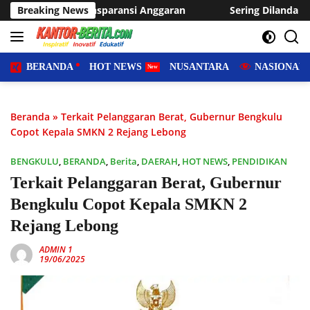
Langsung
ansi Anggaran
Breaking News
Sering Dilanda Genangan, Desa Sukaraja U
ke
konten
BERANDA
HOT NEWS
NUSANTARA
NASIONAL
Beranda
»
Terkait Pelanggaran Berat, Gubernur Bengkulu
Copot Kepala SMKN 2 Rejang Lebong
BENGKULU
,
BERANDA
,
Berita
,
DAERAH
,
HOT NEWS
,
PENDIDIKAN
Terkait Pelanggaran Berat, Gubernur
Bengkulu Copot Kepala SMKN 2
Rejang Lebong
ADMIN 1
19/06/2025