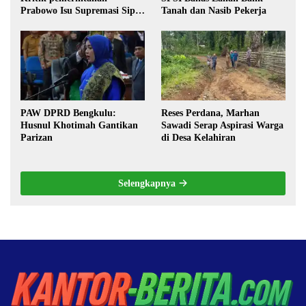
Prabowo Isu Supremasi Sipil,
Tanah dan Nasib Pekerja
Militerisasi, dan Wacana
Pilkada oleh DPRD
PAW DPRD Bengkulu:
Reses Perdana, Marhan
Husnul Khotimah Gantikan
Sawadi Serap Aspirasi Warga
Parizan
di Desa Kelahiran
Selengkapnya