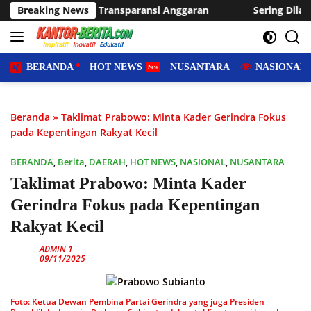
Langsung
sparansi Anggaran
Breaking News
Sering Dilanda Genangan, Desa Sukar
ke
konten
BERANDA
HOT NEWS
NUSANTARA
NASIONAL
Beranda
»
Taklimat Prabowo: Minta Kader Gerindra Fokus
pada Kepentingan Rakyat Kecil
BERANDA
,
Berita
,
DAERAH
,
HOT NEWS
,
NASIONAL
,
NUSANTARA
Taklimat Prabowo: Minta Kader
Gerindra Fokus pada Kepentingan
Rakyat Kecil
ADMIN 1
09/11/2025
Foto: Ketua Dewan Pembina Partai Gerindra yang juga Presiden