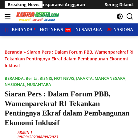
Langsung
ran
Breaking News
Sering Dilanda Genangan, Desa Sukaraja Usulkan Pe
ke
konten
BERANDA
HOT NEWS
NUSANTARA
NASIONAL
Beranda
»
Siaran Pers : Dalam Forum PBB, Wamenparekraf RI
Tekankan Pentingnya Ekraf dalam Pembangunan Ekonomi
Inklusif
BERANDA
,
Berita
,
BISNIS
,
HOT NEWS
,
JAKARTA
,
MANCANEGARA
,
NASIONAL
,
NUSANTARA
Siaran Pers : Dalam Forum PBB,
Wamenparekraf RI Tekankan
Pentingnya Ekraf dalam Pembangunan
Ekonomi Inklusif
ADMIN 1
08/09/2023
08/09/2023