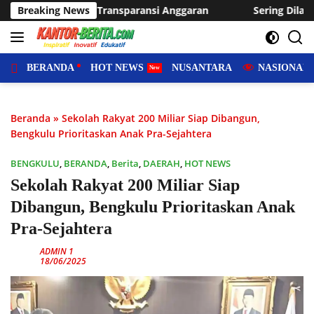
Langsung
Anggaran
Breaking News
Sering Dilanda Genangan, Desa Sukaraja Usulka
ke
konten
BERANDA
HOT NEWS
NUSANTARA
NASIONAL
Beranda
»
Sekolah Rakyat 200 Miliar Siap Dibangun,
Bengkulu Prioritaskan Anak Pra-Sejahtera
BENGKULU
,
BERANDA
,
Berita
,
DAERAH
,
HOT NEWS
Sekolah Rakyat 200 Miliar Siap
Dibangun, Bengkulu Prioritaskan Anak
Pra-Sejahtera
ADMIN 1
18/06/2025