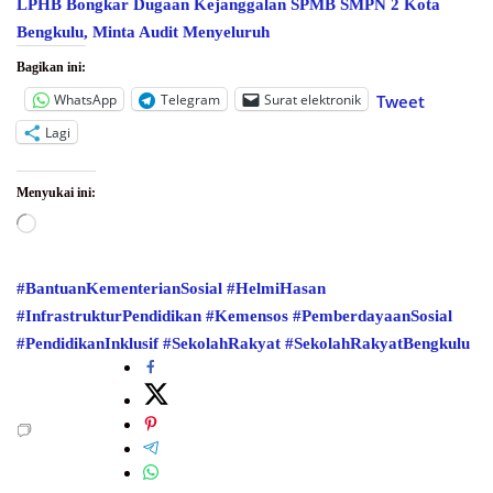
LPHB Bongkar Dugaan Kejanggalan SPMB SMPN 2 Kota
Bengkulu, Minta Audit Menyeluruh
Bagikan ini:
WhatsApp
Telegram
Surat elektronik
Tweet
Lagi
Menyukai ini:
Memuat...
#BantuanKementerianSosial
#HelmiHasan
#InfrastrukturPendidikan
#Kemensos
#PemberdayaanSosial
#PendidikanInklusif
#SekolahRakyat
#SekolahRakyatBengkulu