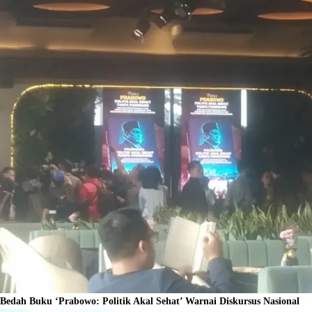
Bedah Buku ‘Prabowo: Politik Akal Sehat’ Warnai Diskursus Nasional