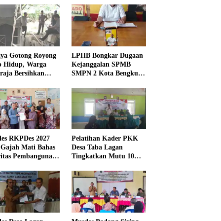
ya Gotong Royong
LPHB Bongkar Dugaan
p Hidup, Warga
Kejanggalan SPMB
raja Bersihkan
SMPN 2 Kota Bengkulu,
kungan Masjid
Minta Audit
Menyeluruh
es RKPDes 2027
Pelatihan Kader PKK
 Gajah Mati Bahas
Desa Taba Lagan
ritas Pembangunan
Tingkatkan Mutu 10
Program Pokok PKK