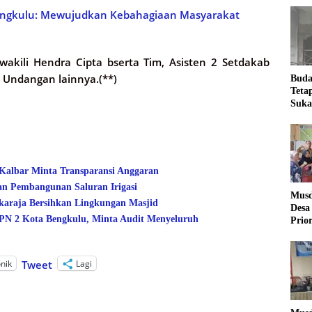
ngkulu: Mewujudkan Kebahagiaan Masyarakat
wakili Hendra Cipta bserta Tim, Asisten 2 Setdakab
 Undangan lainnya.(**)
Buda
Teta
Suka
Ling
 Kalbar Minta Transparansi Anggaran
an Pembangunan Saluran Irigasi
Musd
araja Bersihkan Lingkungan Masjid
Desa
 2 Kota Bengkulu, Minta Audit Menyeluruh
Prio
Desa
onik
Lagi
Tweet