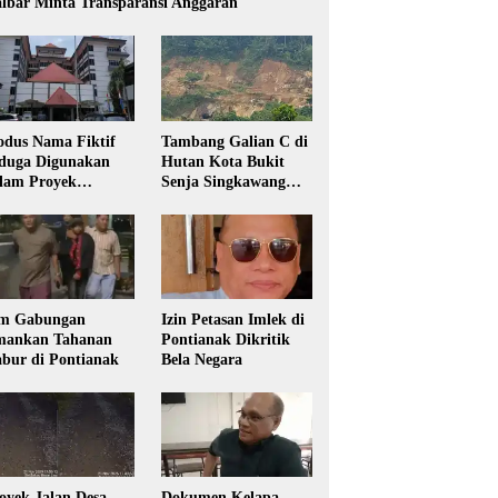
lbar Minta Transparansi Anggaran
dus Nama Fiktif
Tambang Galian C di
duga Digunakan
Hutan Kota Bukit
lam Proyek
Senja Singkawang
sdikbud Kalbar
Diduga Tanpa Izin
m Gabungan
Izin Petasan Imlek di
ankan Tahanan
Pontianak Dikritik
bur di Pontianak
Bela Negara
oyek Jalan Desa
Dokumen Kelapa,