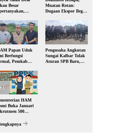
kau Besar
Muatan Rotan:
pertanyakan,
Dugaan Ekspor Ilegal
rga Soroti Kualitas
Memicu Sorotan
n Transparansi
Publik Kalbar
laksanaan
embangunan
PAM Papan Uduk
Pengusaha Angkutan
ni Berfungsi
Sungai Kalbar Tolak
rmal, Pemkab
Aturan SPB Baru,
ngkayang:
Dinilai Ancam
stribusi Air Bersih
Transportasi
ncar ke Rumah
Pedalaman
arga
menterian HAM
smi Buka Januari
krutmen 500
PK, Formasi dan 5
batan
lengkapnya