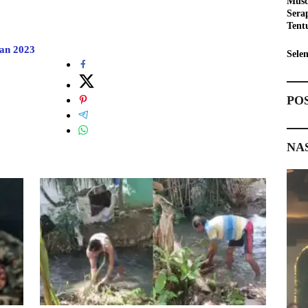
Musd
Sera
Tent
Pemb
an 2023
Sele
PO
NA