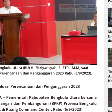
Ka
Mo
Di
da
Di
gkulu Utara (BU) H. Fitriyansyah, S. STP., M.M, saat
Ti
Perencanaan dan Penganggaran 2023 Rabu (6/9/2023).
Am
Ka
valuasi Perencanaan dan Penganggaran 2023
A –
Pemerintah Kabupaten Bengkulu Utara bersama
angan dan Pembangunan (BPKP) Provinsi Bengkulu
 di Ruang Command Center, Rabu (6/9/2023).
Pr