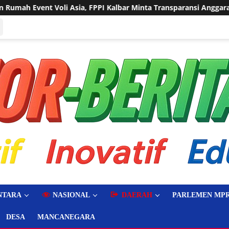
lbar Minta Transparansi Anggaran
Sering Dilanda Genang
NTARA
NASIONAL
DAERAH
PARLEMEN MPR
DESA
MANCANEGARA