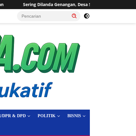
an, Desa Sukaraja Usulkan Pembangunan Saluran Irigasi
tutup
/DPR & DPD
POLITIK
BISNIS