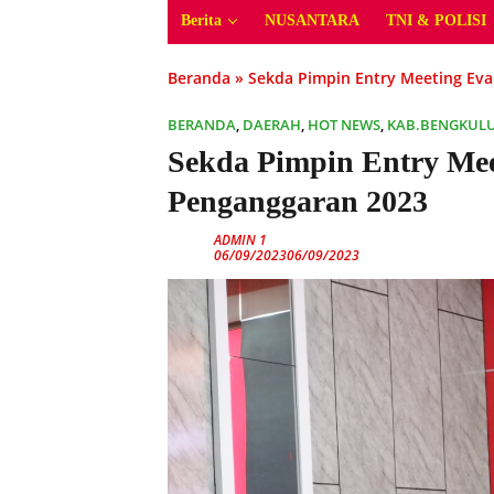
Berita
NUSANTARA
TNI & POLISI
Beranda
»
Sekda Pimpin Entry Meeting Ev
BERANDA
,
DAERAH
,
HOT NEWS
,
KAB.BENGKUL
Sekda Pimpin Entry Mee
Penganggaran 2023
ADMIN 1
06/09/2023
06/09/2023