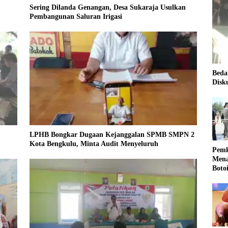
Sering Dilanda Genangan, Desa Sukaraja Usulkan
Pembangunan Saluran Irigasi
Beda
Disk
LPHB Bongkar Dugaan Kejanggalan SPMB SMPN 2
Kota Bengkulu, Minta Audit Menyeluruh
Pemk
Mena
Boto
Kale
Nasi