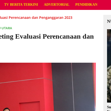
TV BERITA TERKINI
ADVERTORIAL
PENDIDIKAN
aluasi Perencanaan dan Penganggaran 2023
N
U UTARA
ting Evaluasi Perencanaan dan
Su