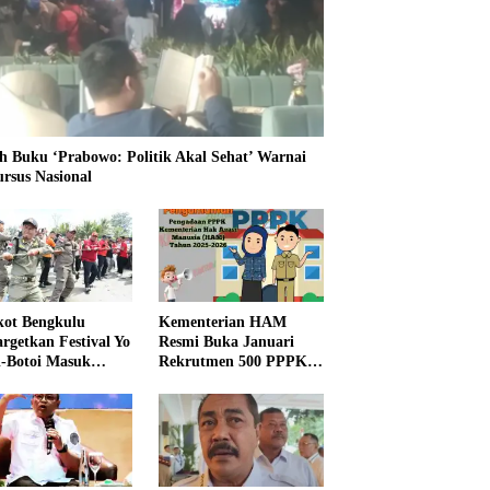
h Buku ‘Prabowo: Politik Akal Sehat’ Warnai
ursus Nasional
ot Bengkulu
Kementerian HAM
rgetkan Festival Yo
Resmi Buka Januari
i-Botoi Masuk
Rekrutmen 500 PPPK,
nder Agenda
Formasi dan 5 Jabatan
onal