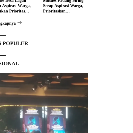
es Desa Lagan
Musdes Padang Siring
p Aspirasi Warga,
Serap Aspirasi Warga,
ukan Prioritas
Prioritaskan
angunan 2027
Pembangunan 2027
ngkapnya
S POPULER
SIONAL