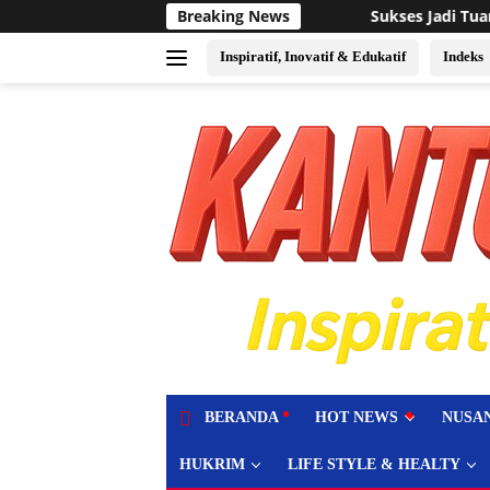
Langsung
Sukses Jadi Tuan Rumah Event Voli Asia, FPPI Ka
Breaking News
ke
konten
Inspiratif, Inovatif & Edukatif
Indeks
tutup
BERANDA
HOT NEWS
NUSA
HUKRIM
LIFE STYLE & HEALTY