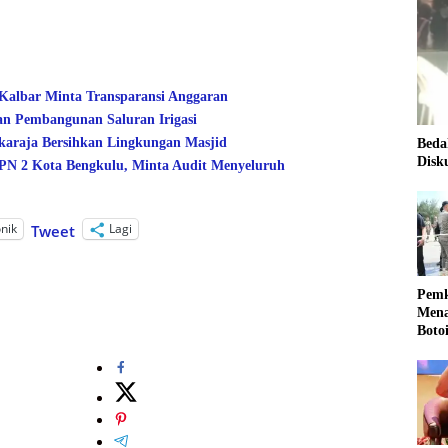
 Kalbar Minta Transparansi Anggaran
an Pembangunan Saluran Irigasi
araja Bersihkan Lingkungan Masjid
Beda
Disk
 2 Kota Bengkulu, Minta Audit Menyeluruh
onik
Lagi
Tweet
Pemk
Mena
Boto
Kale
Nasi