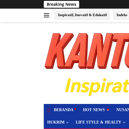
Langsung
Breaking News
Sukses Jadi Tuan Rumah E
ke
konten
Inspiratif, Inovatif & Edukatif
Indeks
tutup
BERANDA
HOT NEWS
NUSA
HUKRIM
LIFE STYLE & HEALTY