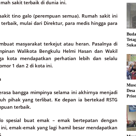
h sakit terbaik di dunia ini.
akit tino galo (perempuan semua). Rumah sakit ini
n terbaik, mulai dari Direktur, para medis hingga para
Buda
Teta
mbuat masyarakat terkejut atau heran. Pasalnya di
Suka
pinan Walikota Bengkulu Helmi Hasan dan Wakil
Ling
ga kota mendapatkan perhatian lebih dan selalu
or 1 dan 2 di kota ini.
a
Musd
Desa
erasa bangga mimpinya selama ini akhirnya menjadi
Prio
uh pihak yang terlibat. Ke depan ia bertekad RSTG
Desa
puan terbaik.
o spesial buat emak – emak bertepatan dengan
g ini, emak-emak yang lagi hamil besar mendapatkan
G.