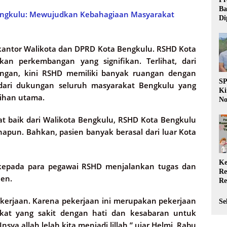
Ba
ngkulu: Mewujudkan Kebahagiaan Masyarakat
Di
Wa
da
Pe
kantor Walikota dan DPRD Kota Bengkulu. RSHD Kota
P
an perkembangan yang signifikan. Terlihat, dari
ngan, kini RSHD memiliki banyak ruangan dengan
S
s dari dukungan seluruh masyarakat Bengkulu yang
Ki
lihan utama.
No
Be
Di
at baik dari Walikota Bengkulu, RSHD Kota Bengkulu
La
pun. Bahkan, pasien banyak berasal dari luar Kota
W
Ke
 kepada para pegawai RSHD menjalankan tugas dan
Re
ien.
Re
PP
Ja
pekerjaan. Karena pekerjaan ini merupakan pekerjaan
Se
kat yang sakit dengan hati dan kesabaran untuk
ya allah lelah kita menjadi lillah,” ujar Helmi, Rabu