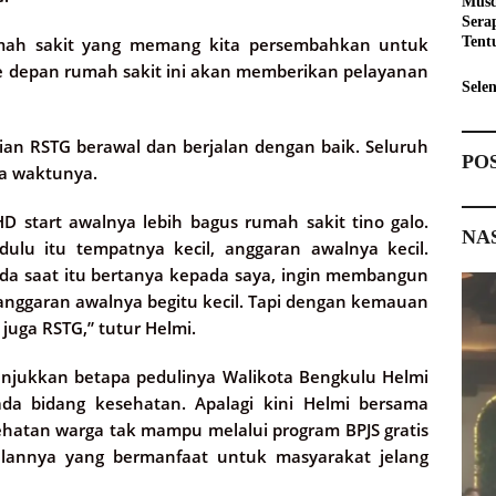
Musd
Sera
rumah sakit yang memang kita persembahkan untuk
Tent
Pemb
e depan rumah sakit ini akan memberikan pelayanan
Sele
ian RSTG berawal dan berjalan dengan baik. Seluruh
PO
a waktunya.
D start awalnya lebih bagus rumah sakit tino galo.
NA
ulu itu tempatnya kecil, anggaran awalnya kecil.
da saat itu bertanya kepada saya, ingin membangun
nggaran awalnya begitu kecil. Tapi dengan kemauan
juga RSTG,” tutur Helmi.
njukkan betapa pedulinya Walikota Bengkulu Helmi
a bidang kesehatan. Apalagi kini Helmi bersama
hatan warga tak mampu melalui program BPJS gratis
lannya yang bermanfaat untuk masyarakat jelang