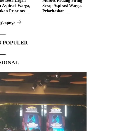
es Desa Lagan
Musdes Padang Siring
p Aspirasi Warga,
Serap Aspirasi Warga,
ukan Prioritas
Prioritaskan
angunan 2027
Pembangunan 2027
ngkapnya
S POPULER
SIONAL