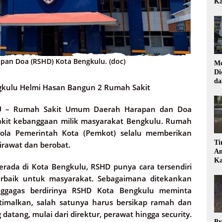
Ka
pan Doa (RSHD) Kota Bengkulu. (doc)
Mo
Di
da
kulu Helmi Hasan Bangun 2 Rumah Sakit
Di
U –
Rumah Sakit Umum Daerah Harapan dan Doa
akit kebanggaan milik masyarakat Bengkulu. Rumah
lola Pemerintah Kota (Pemkot) selalu memberikan
Ti
irawat dan berobat.
Am
Ka
erada di Kota Bengkulu, RSHD punya cara tersendiri
rbaik untuk masyarakat. Sebagaimana ditekankan
nggagas berdirinya RSHD Kota Bengkulu meminta
ptimalkan, salah satunya harus bersikap ramah dan
tang, mulai dari direktur, perawat hingga security.
Pr