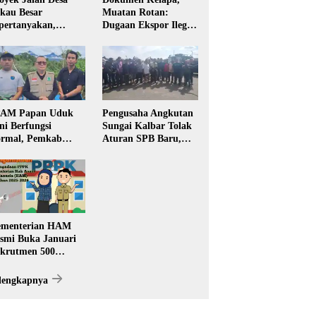
kau Besar
Muatan Rotan:
pertanyakan,
Dugaan Ekspor Ilegal
rga Soroti Kualitas
Memicu Sorotan
n Transparansi
Publik Kalbar
laksanaan
embangunan
PAM Papan Uduk
Pengusaha Angkutan
ni Berfungsi
Sungai Kalbar Tolak
rmal, Pemkab
Aturan SPB Baru,
ngkayang:
Dinilai Ancam
stribusi Air Bersih
Transportasi
ncar ke Rumah
Pedalaman
arga
menterian HAM
smi Buka Januari
krutmen 500
PK, Formasi dan 5
batan
lengkapnya