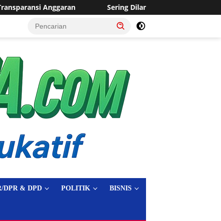
Sering Dilanda Genangan, Desa Sukaraja Usulkan Pembangunan 
tutup
/DPR & DPD
POLITIK
BISNIS