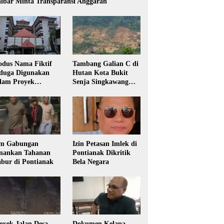
lbar Minta Transparansi Anggaran
dus Nama Fiktif
Tambang Galian C di
duga Digunakan
Hutan Kota Bukit
lam Proyek
Senja Singkawang
sdikbud Kalbar
Diduga Tanpa Izin
m Gabungan
Izin Petasan Imlek di
ankan Tahanan
Pontianak Dikritik
bur di Pontianak
Bela Negara
oyek Jalan Desa
Dokumen Kelapa,