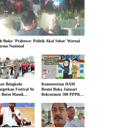
h Buku ‘Prabowo: Politik Akal Sehat’ Warnai
ursus Nasional
ot Bengkulu
Kementerian HAM
rgetkan Festival Yo
Resmi Buka Januari
i-Botoi Masuk
Rekrutmen 500 PPPK,
nder Agenda
Formasi dan 5 Jabatan
onal