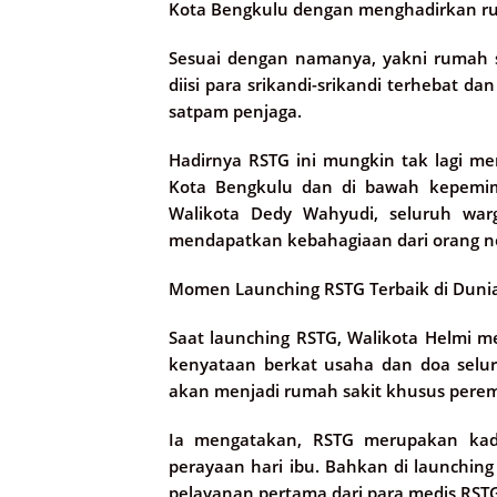
Kota Bengkulu dengan menghadirkan ruma
Sesuai dengan namanya, yakni rumah s
diisi para srikandi-srikandi terhebat da
satpam penjaga.
Hadirnya RSTG ini mungkin tak lagi me
Kota Bengkulu dan di bawah kepemim
Walikota Dedy Wahyudi, seluruh war
mendapatkan kebahagiaan dari orang nom
Momen Launching RSTG Terbaik di Duni
Saat launching RSTG, Walikota Helmi m
kenyataan berkat usaha dan doa selur
akan menjadi rumah sakit khusus perem
Ia mengatakan, RSTG merupakan kad
perayaan hari ibu. Bahkan di launchin
pelayanan pertama dari para medis RST