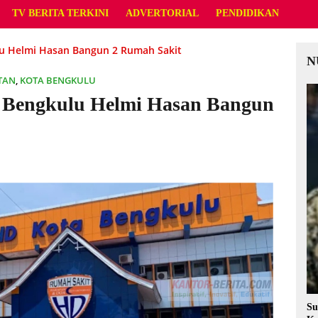
TV BERITA TERKINI
ADVERTORIAL
PENDIDIKAN
u Helmi Hasan Bangun 2 Rumah Sakit
N
TAN
,
KOTA BENGKULU
 Bengkulu Helmi Hasan Bangun
Su