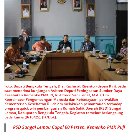
Foto: Bupati Bengkulu Tengah, Drs. Rachmat Riyanto, (depan Kiri), pada
saat menerima kunjungan Asisten Deputi Peningkatan Sumber Daya
Kesehatan Kemenko PMK RI, Ir. Alfredo Sani Fenat, M.AB, Tim
Koordinator Pengembangan Manusia dan Kebudayaan, perwakilan
Kementerian Kesehatan RI, dalam melakukan pemantauan terhadap
program quick win pembangunan Rumah Sakit Daerah (RSD) Sungai
Lemau, Kabupaten Bengkulu Tengah. Kegiatan tersebut berlangsung
pada Kamis (9/10/25), (Ft/Dok).
RSD Sungai Lemau Capai 60 Persen, Kemenko PMK Puji