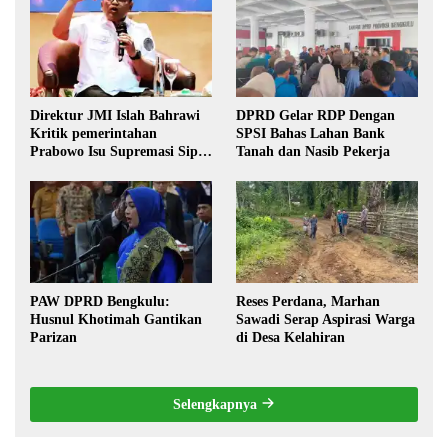
Direktur JMI Islah Bahrawi
DPRD Gelar RDP Dengan
Kritik pemerintahan
SPSI Bahas Lahan Bank
Prabowo Isu Supremasi Sipil,
Tanah dan Nasib Pekerja
Militerisasi, dan Wacana
Pilkada oleh DPRD
PAW DPRD Bengkulu:
Reses Perdana, Marhan
Husnul Khotimah Gantikan
Sawadi Serap Aspirasi Warga
Parizan
di Desa Kelahiran
Selengkapnya