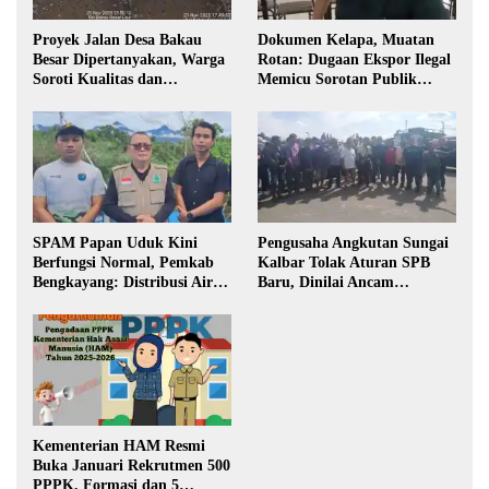
Proyek Jalan Desa Bakau
Dokumen Kelapa, Muatan
Besar Dipertanyakan, Warga
Rotan: Dugaan Ekspor Ilegal
Soroti Kualitas dan
Memicu Sorotan Publik
Transparansi Pelaksanaan
Kalbar
Pembangunan
SPAM Papan Uduk Kini
Pengusaha Angkutan Sungai
Berfungsi Normal, Pemkab
Kalbar Tolak Aturan SPB
Bengkayang: Distribusi Air
Baru, Dinilai Ancam
Bersih Lancar ke Rumah
Transportasi Pedalaman
Warga
Kementerian HAM Resmi
Buka Januari Rekrutmen 500
PPPK, Formasi dan 5