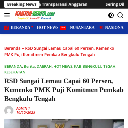
Langsung
nsparansi Anggaran
Breaking News
Sering Dilanda Genangan, Desa Suka
ke
konten
BERANDA
HOT NEWS
NUSANTARA
NASIONAL
Beranda
»
RSD Sungai Lemau Capai 60 Persen, Kemenko
PMK Puji Komitmen Pemkab Bengkulu Tengah
BERANDA
,
Berita
,
DAERAH
,
HOT NEWS
,
KAB.BENGKULU TEGAH
,
KESEHATAN
RSD Sungai Lemau Capai 60 Persen,
Kemenko PMK Puji Komitmen Pemkab
Bengkulu Tengah
ADMIN 1
10/10/2025