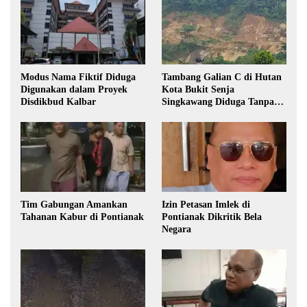
Modus Nama Fiktif Diduga
Tambang Galian C di Hutan
Digunakan dalam Proyek
Kota Bukit Senja
Disdikbud Kalbar
Singkawang Diduga Tanpa
Izin
Tim Gabungan Amankan
Izin Petasan Imlek di
Tahanan Kabur di Pontianak
Pontianak Dikritik Bela
Negara