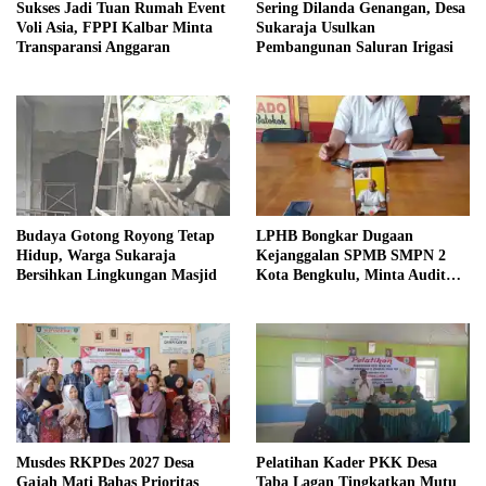
Sukses Jadi Tuan Rumah Event
Sering Dilanda Genangan, Desa
Voli Asia, FPPI Kalbar Minta
Sukaraja Usulkan
Transparansi Anggaran
Pembangunan Saluran Irigasi
Budaya Gotong Royong Tetap
LPHB Bongkar Dugaan
Hidup, Warga Sukaraja
Kejanggalan SPMB SMPN 2
Bersihkan Lingkungan Masjid
Kota Bengkulu, Minta Audit
Menyeluruh
Musdes RKPDes 2027 Desa
Pelatihan Kader PKK Desa
Gajah Mati Bahas Prioritas
Taba Lagan Tingkatkan Mutu