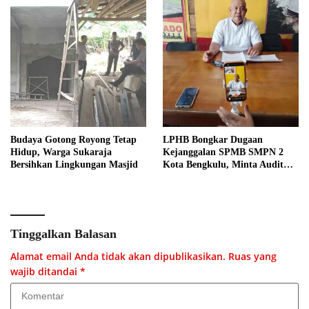
Budaya Gotong Royong Tetap
LPHB Bongkar Dugaan
Hidup, Warga Sukaraja
Kejanggalan SPMB SMPN 2
Bersihkan Lingkungan Masjid
Kota Bengkulu, Minta Audit
Menyeluruh
Tinggalkan Balasan
Alamat email Anda tidak akan dipublikasikan.
Ruas yang
wajib ditandai
*