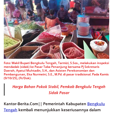
Foto: Wakil Bupati Bengkulu Tengah, Tarmizi, S.Sos., melakukan inspeksi
mendadak (sidak) ke Pasar Taba Penanjung bersama Pj Sekretaris
Daerah, Ayatul Muhtadin, S.H., dan Asisten Perekonomian dan
Pembangunan, Eka Nurmeini, S.E., M.Pd. di pasar tradisional. Pada Kamis
(9/10/25), (Ft/Dok).
Harga Bahan Pokok Stabil, Pemkab Bengkulu Tengah
Sidak Pasar
Kantor-Berita.Com||
Pemerintah Kabupaten
Bengkulu
Tengah
kembali menunjukkan keseriusannya dalam