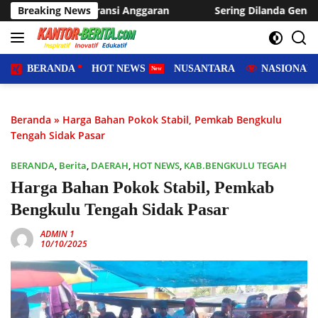
Langsung
nggaran
Breaking News
Sering Dilanda Genangan, Desa Sukaraja Usulka
ke
konten
BERANDA
HOT NEWS
NUSANTARA
NASIONAL
Beranda
»
Harga Bahan Pokok Stabil, Pemkab Bengkulu
Tengah Sidak Pasar
BERANDA
,
Berita
,
DAERAH
,
HOT NEWS
,
KAB.BENGKULU TEGAH
Harga Bahan Pokok Stabil, Pemkab
Bengkulu Tengah Sidak Pasar
ADMIN 1
10/10/2025