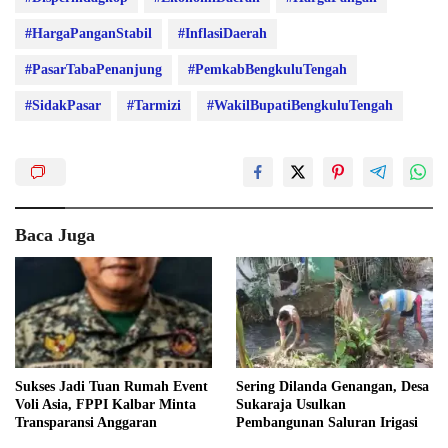
#HargaPanganStabil
#InflasiDaerah
#PasarTabaPenanjung
#PemkabBengkuluTengah
#SidakPasar
#Tarmizi
#WakilBupatiBengkuluTengah
Baca Juga
Sukses Jadi Tuan Rumah Event
Sering Dilanda Genangan, Desa
Voli Asia, FPPI Kalbar Minta
Sukaraja Usulkan
Transparansi Anggaran
Pembangunan Saluran Irigasi