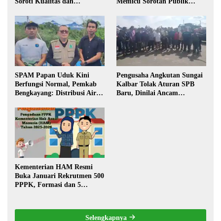
Soroti Kualitas dan
Memicu Sorotan Publik
Transparansi Pelaksanaan
Kalbar
Pembangunan
SPAM Papan Uduk Kini
Pengusaha Angkutan Sungai
Berfungsi Normal, Pemkab
Kalbar Tolak Aturan SPB
Bengkayang: Distribusi Air
Baru, Dinilai Ancam
Bersih Lancar ke Rumah
Transportasi Pedalaman
Warga
Kementerian HAM Resmi
Buka Januari Rekrutmen 500
PPPK, Formasi dan 5
Jabatan
Selengkapnya