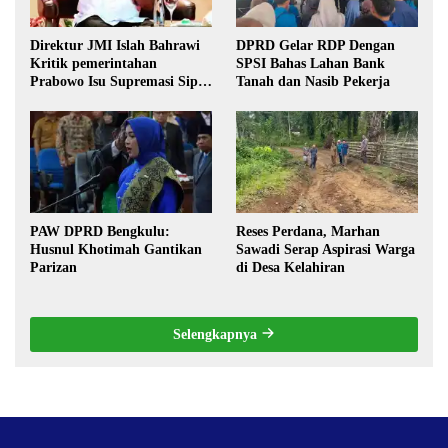
Direktur JMI Islah Bahrawi
DPRD Gelar RDP Dengan
Kritik pemerintahan
SPSI Bahas Lahan Bank
Prabowo Isu Supremasi Sipil,
Tanah dan Nasib Pekerja
Militerisasi, dan Wacana
Pilkada oleh DPRD
PAW DPRD Bengkulu:
Reses Perdana, Marhan
Husnul Khotimah Gantikan
Sawadi Serap Aspirasi Warga
Parizan
di Desa Kelahiran
Selengkapnya