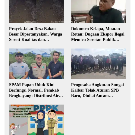
Proyek Jalan Desa Bakau
Dokumen Kelapa, Muatan
Besar Dipertanyakan, Warga
Rotan: Dugaan Ekspor Ilegal
Soroti Kualitas dan
Memicu Sorotan Publik
Transparansi Pelaksanaan
Kalbar
Pembangunan
SPAM Papan Uduk Kini
Pengusaha Angkutan Sungai
Berfungsi Normal, Pemkab
Kalbar Tolak Aturan SPB
Bengkayang: Distribusi Air
Baru, Dinilai Ancam
Bersih Lancar ke Rumah
Transportasi Pedalaman
Warga