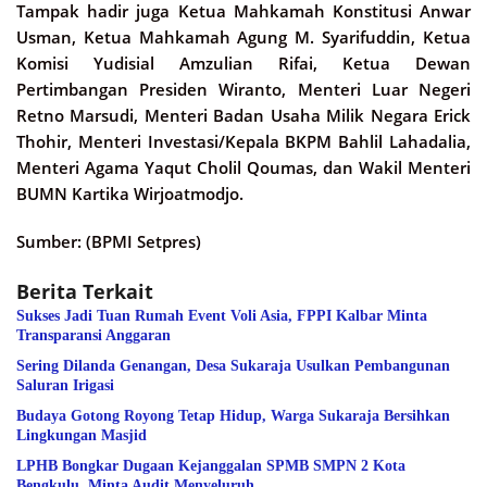
Tampak hadir juga Ketua Mahkamah Konstitusi Anwar
Usman, Ketua Mahkamah Agung M. Syarifuddin, Ketua
Komisi Yudisial Amzulian Rifai, Ketua Dewan
Pertimbangan Presiden Wiranto, Menteri Luar Negeri
Retno Marsudi, Menteri Badan Usaha Milik Negara Erick
Thohir, Menteri Investasi/Kepala BKPM Bahlil Lahadalia,
Menteri Agama Yaqut Cholil Qoumas, dan Wakil Menteri
BUMN Kartika Wirjoatmodjo.
Sumber: (BPMI Setpres)
Berita Terkait
Sukses Jadi Tuan Rumah Event Voli Asia, FPPI Kalbar Minta
Transparansi Anggaran
Sering Dilanda Genangan, Desa Sukaraja Usulkan Pembangunan
Saluran Irigasi
Budaya Gotong Royong Tetap Hidup, Warga Sukaraja Bersihkan
Lingkungan Masjid
LPHB Bongkar Dugaan Kejanggalan SPMB SMPN 2 Kota
Bengkulu, Minta Audit Menyeluruh