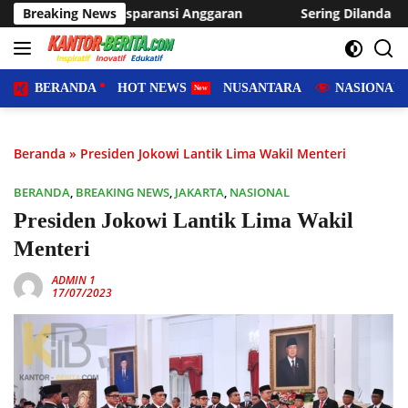
Langsung
ransi Anggaran
Breaking News
Sering Dilanda Genangan, Desa Sukaraja
ke
konten
BERANDA
HOT NEWS
NUSANTARA
NASIONAL
Beranda
»
Presiden Jokowi Lantik Lima Wakil Menteri
BERANDA
,
BREAKING NEWS
,
JAKARTA
,
NASIONAL
Presiden Jokowi Lantik Lima Wakil
Menteri
ADMIN 1
17/07/2023