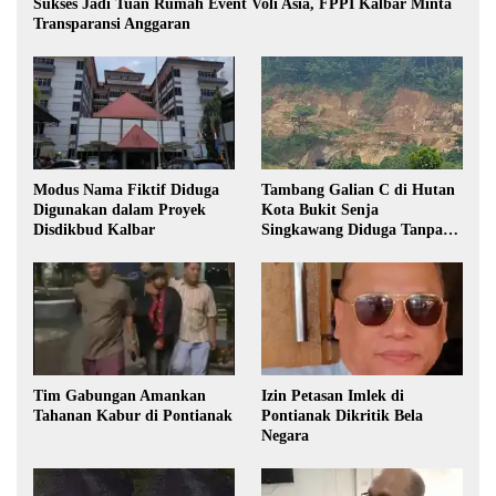
Sukses Jadi Tuan Rumah Event Voli Asia, FPPI Kalbar Minta
Transparansi Anggaran
Modus Nama Fiktif Diduga
Tambang Galian C di Hutan
Digunakan dalam Proyek
Kota Bukit Senja
Disdikbud Kalbar
Singkawang Diduga Tanpa
Izin
Tim Gabungan Amankan
Izin Petasan Imlek di
Tahanan Kabur di Pontianak
Pontianak Dikritik Bela
Negara