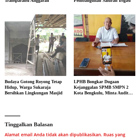
Transparansi Anggaran
Pembangunan Saluran Irigasi
Budaya Gotong Royong Tetap
LPHB Bongkar Dugaan
Hidup, Warga Sukaraja
Kejanggalan SPMB SMPN 2
Bersihkan Lingkungan Masjid
Kota Bengkulu, Minta Audit
Menyeluruh
Tinggalkan Balasan
Alamat email Anda tidak akan dipublikasikan.
Ruas yang