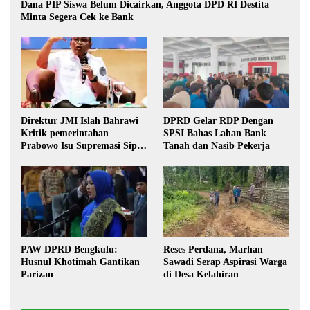
Dana PIP Siswa Belum Dicairkan, Anggota DPD RI Destita
Minta Segera Cek ke Bank
Direktur JMI Islah Bahrawi
DPRD Gelar RDP Dengan
Kritik pemerintahan
SPSI Bahas Lahan Bank
Prabowo Isu Supremasi Sipil,
Tanah dan Nasib Pekerja
Militerisasi, dan Wacana
Pilkada oleh DPRD
PAW DPRD Bengkulu:
Reses Perdana, Marhan
Husnul Khotimah Gantikan
Sawadi Serap Aspirasi Warga
Parizan
di Desa Kelahiran