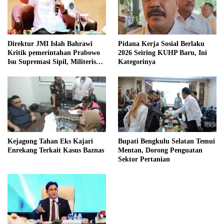
Direktur JMI Islah Bahrawi
Pidana Kerja Sosial Berlaku
Kritik pemerintahan Prabowo
2026 Seiring KUHP Baru, Ini
Isu Supremasi Sipil, Militerisasi,
Kategorinya
dan Wacana Pilkada oleh
DPRD
Kejagung Tahan Eks Kajari
Bupati Bengkulu Selatan Temui
Enrekang Terkait Kasus Baznas
Mentan, Dorong Penguatan
Sektor Pertanian