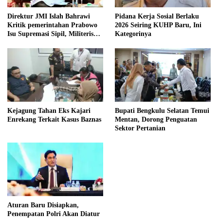
Direktur JMI Islah Bahrawi
Pidana Kerja Sosial Berlaku
Kritik pemerintahan Prabowo
2026 Seiring KUHP Baru, Ini
Isu Supremasi Sipil, Militerisasi,
Kategorinya
dan Wacana Pilkada oleh
DPRD
Kejagung Tahan Eks Kajari
Bupati Bengkulu Selatan Temui
Enrekang Terkait Kasus Baznas
Mentan, Dorong Penguatan
Sektor Pertanian
Aturan Baru Disiapkan,
Penempatan Polri Akan Diatur