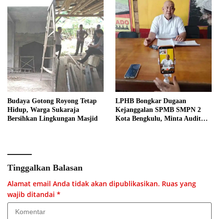
Budaya Gotong Royong Tetap
LPHB Bongkar Dugaan
Hidup, Warga Sukaraja
Kejanggalan SPMB SMPN 2
Bersihkan Lingkungan Masjid
Kota Bengkulu, Minta Audit
Menyeluruh
Tinggalkan Balasan
Alamat email Anda tidak akan dipublikasikan.
Ruas yang
wajib ditandai
*