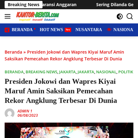
Langsung
i Anggaran
Breaking News
Sering Dilanda Genangan, Desa Sukaraja Usu
ke
konten
BERANDA
HOT NEWS
NUSANTARA
NASIONAL
Beranda
»
Presiden Jokowi dan Wapres Kiyai Maruf Amin
Saksikan Pemecahan Rekor Angklung Terbesar Di Dunia
BERANDA
,
BREAKING NEWS
,
JAKARTA
,
JAKARTA
,
NASIONAL
,
POLITIK
Presiden Jokowi dan Wapres Kiyai
Maruf Amin Saksikan Pemecahan
Rekor Angklung Terbesar Di Dunia
ADMIN 1
06/08/2023