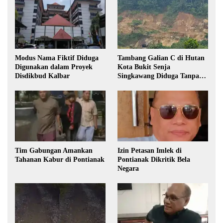
Modus Nama Fiktif Diduga
Tambang Galian C di Hutan
Digunakan dalam Proyek
Kota Bukit Senja
Disdikbud Kalbar
Singkawang Diduga Tanpa
Izin
Tim Gabungan Amankan
Izin Petasan Imlek di
Tahanan Kabur di Pontianak
Pontianak Dikritik Bela
Negara