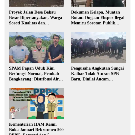
Proyek Jalan Desa Bakau
Dokumen Kelapa, Muatan
Besar Dipertanyakan, Warga
Rotan: Dugaan Ekspor Ilegal
Soroti Kualitas dan
Memicu Sorotan Publik
Transparansi Pelaksanaan
Kalbar
Pembangunan
SPAM Papan Uduk Kini
Pengusaha Angkutan Sungai
Berfungsi Normal, Pemkab
Kalbar Tolak Aturan SPB
Bengkayang: Distribusi Air
Baru, Dinilai Ancam
Bersih Lancar ke Rumah
Transportasi Pedalaman
Warga
Kementerian HAM Resmi
Buka Januari Rekrutmen 500