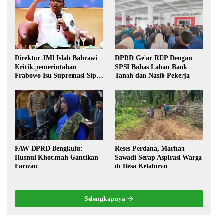
Direktur JMI Islah Bahrawi
DPRD Gelar RDP Dengan
Kritik pemerintahan
SPSI Bahas Lahan Bank
Prabowo Isu Supremasi Sipil,
Tanah dan Nasib Pekerja
Militerisasi, dan Wacana
Pilkada oleh DPRD
PAW DPRD Bengkulu:
Reses Perdana, Marhan
Husnul Khotimah Gantikan
Sawadi Serap Aspirasi Warga
Parizan
di Desa Kelahiran
Selengkapnya