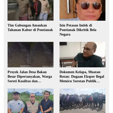
Tim Gabungan Amankan
Izin Petasan Imlek di
Tahanan Kabur di Pontianak
Pontianak Dikritik Bela
Negara
Proyek Jalan Desa Bakau
Dokumen Kelapa, Muatan
Besar Dipertanyakan, Warga
Rotan: Dugaan Ekspor Ilegal
Soroti Kualitas dan
Memicu Sorotan Publik
Transparansi Pelaksanaan
Kalbar
Pembangunan