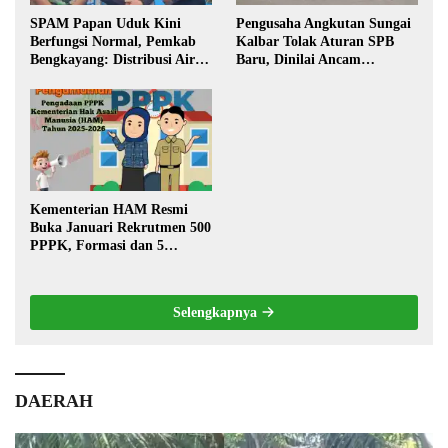
SPAM Papan Uduk Kini
Pengusaha Angkutan Sungai
Berfungsi Normal, Pemkab
Kalbar Tolak Aturan SPB
Bengkayang: Distribusi Air
Baru, Dinilai Ancam
Bersih Lancar ke Rumah
Transportasi Pedalaman
Warga
Kementerian HAM Resmi
Buka Januari Rekrutmen 500
PPPK, Formasi dan 5
Jabatan
Selengkapnya
DAERAH