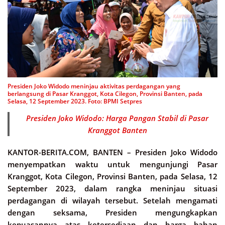
Presiden Joko Widodo meninjau aktivitas perdagangan yang
berlangsung di Pasar Kranggot, Kota Cilegon, Provinsi Banten, pada
Selasa, 12 September 2023. Foto: BPMI Setpres
Presiden Joko Widodo: Harga Pangan Stabil di Pasar
Kranggot Banten
KANTOR-BERITA.COM, BANTEN –
Presiden Joko Widodo
menyempatkan waktu untuk mengunjungi Pasar
Kranggot, Kota Cilegon, Provinsi Banten, pada Selasa, 12
September 2023, dalam rangka meninjau situasi
perdagangan di wilayah tersebut. Setelah mengamati
dengan seksama, Presiden mengungkapkan
kepuasannya atas ketersediaan dan harga bahan