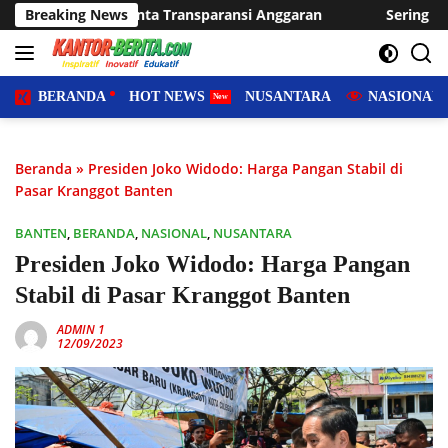
Langsung
ransparansi Anggaran
Breaking News
Sering Dilanda Genangan, Desa Su
ke
konten
BERANDA
HOT NEWS
NUSANTARA
NASIONAL
Beranda
»
Presiden Joko Widodo: Harga Pangan Stabil di
Pasar Kranggot Banten
BANTEN
,
BERANDA
,
NASIONAL
,
NUSANTARA
Presiden Joko Widodo: Harga Pangan
Stabil di Pasar Kranggot Banten
ADMIN 1
12/09/2023