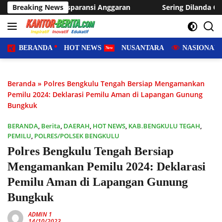
Langsung
nsi Anggaran
Breaking News
Sering Dilanda Genangan, Desa Sukaraja U
ke
konten
BERANDA
HOT NEWS
NUSANTARA
NASIONAL
Beranda
»
Polres Bengkulu Tengah Bersiap Mengamankan
Pemilu 2024: Deklarasi Pemilu Aman di Lapangan Gunung
Bungkuk
BERANDA
,
Berita
,
DAERAH
,
HOT NEWS
,
KAB.BENGKULU TEGAH
,
PEMILU
,
POLRES/POLSEK BENGKULU
Polres Bengkulu Tengah Bersiap
Mengamankan Pemilu 2024: Deklarasi
Pemilu Aman di Lapangan Gunung
Bungkuk
ADMIN 1
14/10/2023