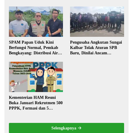
Transparansi Pelaksanaan
Kalbar
Pembangunan
SPAM Papan Uduk Kini
Pengusaha Angkutan Sungai
Berfungsi Normal, Pemkab
Kalbar Tolak Aturan SPB
Bengkayang: Distribusi Air
Baru, Dinilai Ancam
Bersih Lancar ke Rumah
Transportasi Pedalaman
Warga
Kementerian HAM Resmi
Buka Januari Rekrutmen 500
PPPK, Formasi dan 5
Jabatan
Selengkapnya