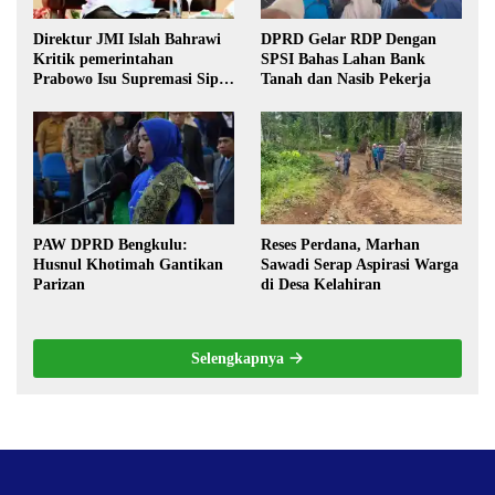
Direktur JMI Islah Bahrawi
DPRD Gelar RDP Dengan
Kritik pemerintahan
SPSI Bahas Lahan Bank
Prabowo Isu Supremasi Sipil,
Tanah dan Nasib Pekerja
Militerisasi, dan Wacana
Pilkada oleh DPRD
PAW DPRD Bengkulu:
Reses Perdana, Marhan
Husnul Khotimah Gantikan
Sawadi Serap Aspirasi Warga
Parizan
di Desa Kelahiran
Selengkapnya