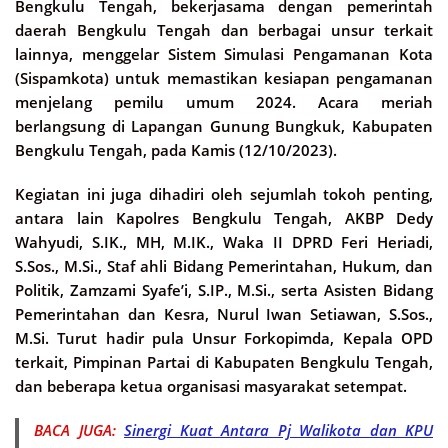
Bengkulu Tengah, bekerjasama dengan pemerintah
daerah Bengkulu Tengah dan berbagai unsur terkait
lainnya, menggelar Sistem Simulasi Pengamanan Kota
(Sispamkota) untuk memastikan kesiapan pengamanan
menjelang pemilu umum 2024. Acara meriah
berlangsung di Lapangan Gunung Bungkuk, Kabupaten
Bengkulu Tengah, pada Kamis (12/10/2023).
Kegiatan ini juga dihadiri oleh sejumlah tokoh penting,
antara lain Kapolres Bengkulu Tengah, AKBP Dedy
Wahyudi, S.IK., MH, M.IK., Waka II DPRD Feri Heriadi,
S.Sos., M.Si., Staf ahli Bidang Pemerintahan, Hukum, dan
Politik, Zamzami Syafe’i, S.IP., M.Si., serta Asisten Bidang
Pemerintahan dan Kesra, Nurul Iwan Setiawan, S.Sos.,
M.Si. Turut hadir pula Unsur Forkopimda, Kepala OPD
terkait, Pimpinan Partai di Kabupaten Bengkulu Tengah,
dan beberapa ketua organisasi masyarakat setempat.
BACA JUGA:
Sinergi Kuat Antara Pj Walikota dan KPU