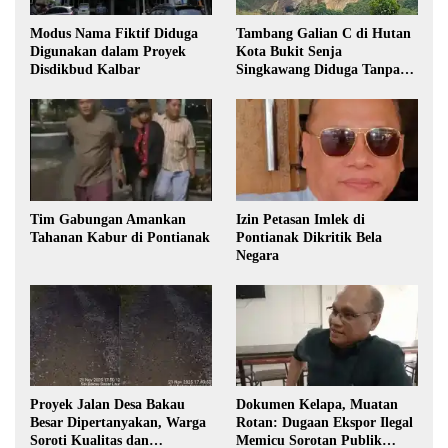
Modus Nama Fiktif Diduga
Tambang Galian C di Hutan
Digunakan dalam Proyek
Kota Bukit Senja
Disdikbud Kalbar
Singkawang Diduga Tanpa
Izin
Tim Gabungan Amankan
Izin Petasan Imlek di
Tahanan Kabur di Pontianak
Pontianak Dikritik Bela
Negara
Proyek Jalan Desa Bakau
Dokumen Kelapa, Muatan
Besar Dipertanyakan, Warga
Rotan: Dugaan Ekspor Ilegal
Soroti Kualitas dan
Memicu Sorotan Publik