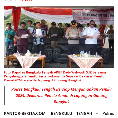
Foto: Kapolres Bengkulu Tengah AKBP Dedy Wahyudi, S.IK bersama
Penyelenggara Pemilu Serta Forkominda Sepakat Deklarasi Pemilu
Damai 2024, acara Berlagsung di Gunung Bungkuk.
Polres Bengkulu Tengah Bersiap Mengamankan Pemilu
2024: Deklarasi Pemilu Aman di Lapangan Gunung
Bungkuk
KANTOR-BERITA.COM, BENGKULU TENGAH –
Polres