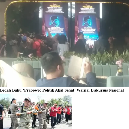
Bedah Buku ‘Prabowo: Politik Akal Sehat’ Warnai Diskursus Nasional