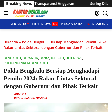
Langsung
 Anggaran
Breaking News
Sering Dilanda Genangan, Desa Sukaraja Usulk
ke
konten
BERANDA
HOT NEWS
NUSANTARA
NASIONAL
Beranda
»
Polda Bengkulu Bersiap Menghadapi Pemilu 2024:
Rakor Lintas Sektoral dengan Gubernur dan Pihak Terkait
BENGKULU
,
BERANDA
,
Berita
,
DAERAH
,
HOT NEWS
,
POLDA/DANREM BENGKULU
Polda Bengkulu Bersiap Menghadapi
Pemilu 2024: Rakor Lintas Sektoral
dengan Gubernur dan Pihak Terkait
ADMIN 1
09/10/2023
09/10/2023