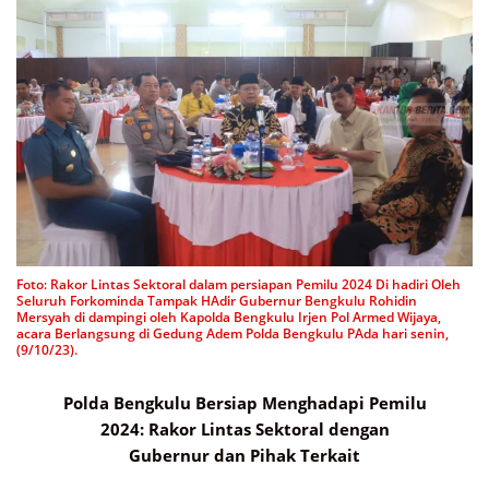
Foto: Rakor Lintas Sektoral dalam persiapan Pemilu 2024 Di hadiri Oleh
Seluruh Forkominda Tampak HAdir Gubernur Bengkulu Rohidin
Mersyah di dampingi oleh Kapolda Bengkulu Irjen Pol Armed Wijaya,
acara Berlangsung di Gedung Adem Polda Bengkulu PAda hari senin,
(9/10/23).
Polda Bengkulu Bersiap Menghadapi Pemilu
2024: Rakor Lintas Sektoral dengan
Gubernur dan Pihak Terkait