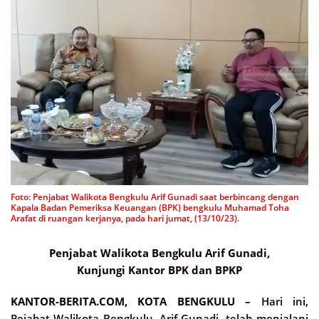
Foto: Penjabat Walikota Bengkulu Arif Gunadi saat berbincang dengan
Kapala Badan Pemeriksa Keuangan (BPK) bengkulu Muhamad Toha
Arafat di ruangan kerjanya, pada hari jumat, (13/10/23).
Penjabat Walikota Bengkulu Arif Gunadi,
Kunjungi Kantor BPK dan BPKP
KANTOR-BERITA.COM, KOTA BENGKULU –
Hari ini,
Pejabat Walikota Bengkulu, Arif Gunadi, telah menjalani