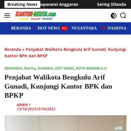
Langsung
ran
Breaking News
Sering Dilanda Genangan, Desa Sukaraja Usulkan Pem
ke
konten
BERANDA
HOT NEWS
NUSANTARA
NASIONAL
Beranda
»
Penjabat Walikota Bengkulu Arif Gunadi, Kunjungi
Kantor BPK dan BPKP
BERANDA
,
Berita
,
DAERAH
,
HOT NEWS
,
KOTA BENGKULU
Penjabat Walikota Bengkulu Arif
Gunadi, Kunjungi Kantor BPK dan
BPKP
ADMIN 1
13/10/2023
13/10/2023