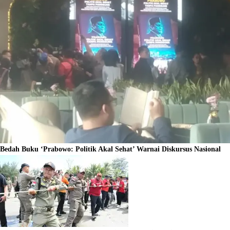
Bedah Buku ‘Prabowo: Politik Akal Sehat’ Warnai Diskursus Nasional