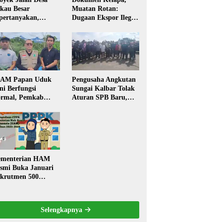
kau Besar
Muatan Rotan:
pertanyakan,
Dugaan Ekspor Ilegal
rga Soroti Kualitas
Memicu Sorotan
n Transparansi
Publik Kalbar
laksanaan
embangunan
PAM Papan Uduk
Pengusaha Angkutan
ni Berfungsi
Sungai Kalbar Tolak
rmal, Pemkab
Aturan SPB Baru,
ngkayang:
Dinilai Ancam
stribusi Air Bersih
Transportasi
ncar ke Rumah
Pedalaman
arga
menterian HAM
smi Buka Januari
krutmen 500
PK, Formasi dan 5
batan
Selengkapnya