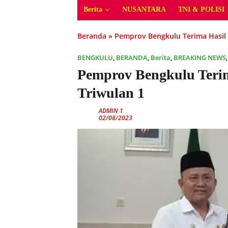
Berita
NUSANTARA
TNI & POLISI
Beranda
»
Pemprov Bengkulu Terima Hasil 
BENGKULU
,
BERANDA
,
Berita
,
BREAKING NEWS
Pemprov Bengkulu Teri
Triwulan 1
ADMIN 1
02/08/2023