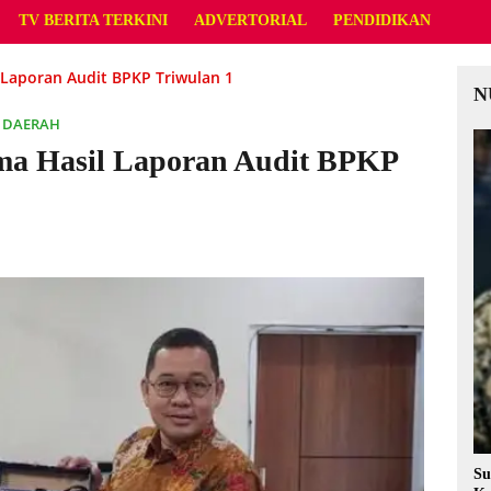
TV BERITA TERKINI
ADVERTORIAL
PENDIDIKAN
Laporan Audit BPKP Triwulan 1
N
,
DAERAH
ma Hasil Laporan Audit BPKP
Su