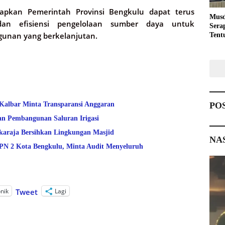
arapkan Pemerintah Provinsi Bengkulu dapat terus
Musd
dan efisiensi pengelolaan sumber daya untuk
Sera
unan yang berkelanjutan.
Tent
Pemb
PO
 Kalbar Minta Transparansi Anggaran
an Pembangunan Saluran Irigasi
araja Bersihkan Lingkungan Masjid
NA
 2 Kota Bengkulu, Minta Audit Menyeluruh
onik
Lagi
Tweet