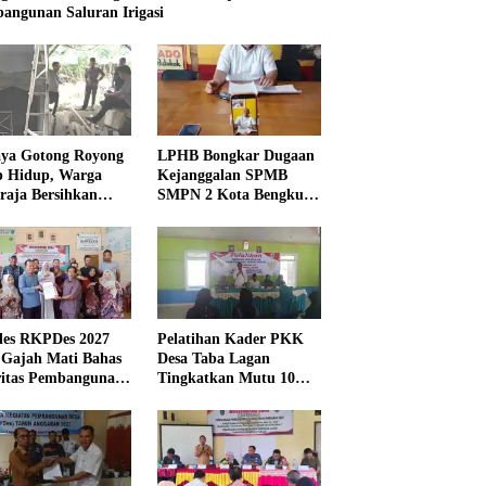
angunan Saluran Irigasi
ya Gotong Royong
LPHB Bongkar Dugaan
p Hidup, Warga
Kejanggalan SPMB
raja Bersihkan
SMPN 2 Kota Bengkulu,
kungan Masjid
Minta Audit
Menyeluruh
es RKPDes 2027
Pelatihan Kader PKK
 Gajah Mati Bahas
Desa Taba Lagan
ritas Pembangunan
Tingkatkan Mutu 10
Program Pokok PKK