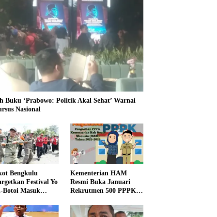
h Buku ‘Prabowo: Politik Akal Sehat’ Warnai
ursus Nasional
ot Bengkulu
Kementerian HAM
rgetkan Festival Yo
Resmi Buka Januari
i-Botoi Masuk
Rekrutmen 500 PPPK,
nder Agenda
Formasi dan 5 Jabatan
onal