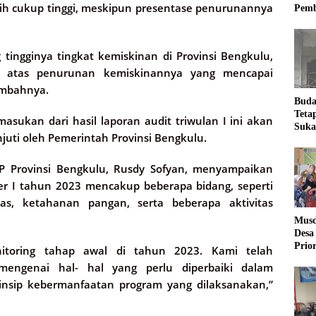
ih cukup tinggi, meskipun presentase penurunannya
Pemb
ingginya tingkat kemiskinan di Provinsi Bengkulu,
si atas penurunan kemiskinannya yang mencapai
tambahnya.
Buda
Teta
kan dari hasil laporan audit triwulan I ini akan
Suka
juti oleh Pemerintah Provinsi Bengkulu.
Ling
KP Provinsi Bengkulu, Rusdy Sofyan, menyampaikan
r I tahun 2023 mencakup beberapa bidang, seperti
as, ketahanan pangan, serta beberapa aktivitas
Musd
Desa
Prio
nitoring tahap awal di tahun 2023. Kami telah
Desa
engenai hal- hal yang perlu diperbaiki dalam
nsip kebermanfaatan program yang dilaksanakan,”