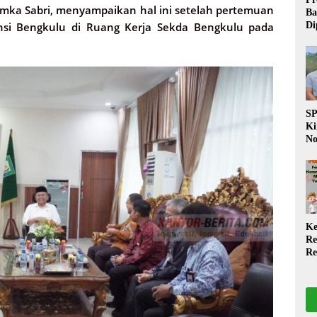
amka Sabri, menyampaikan hal ini setelah pertemuan
Ba
nsi Bengkulu di Ruang Kerja Sekda Bengkulu pada
Di
Wa
da
Pe
P
S
Ki
No
Be
Di
La
W
Ke
Re
Re
PP
Ja