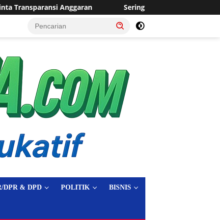
Sering Dilanda Genangan, Desa Sukaraja Usulkan Pembangun
tutup
/DPR & DPD
POLITIK
BISNIS