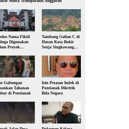
lbar Minta Transparansi Anggaran
dus Nama Fiktif
Tambang Galian C di
duga Digunakan
Hutan Kota Bukit
lam Proyek
Senja Singkawang
sdikbud Kalbar
Diduga Tanpa Izin
m Gabungan
Izin Petasan Imlek di
ankan Tahanan
Pontianak Dikritik
bur di Pontianak
Bela Negara
oyek Jalan Desa
Dokumen Kelapa,