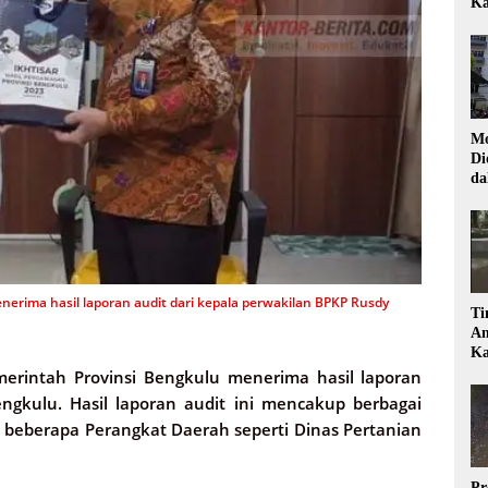
Ka
Mo
Di
da
Di
nerima hasil laporan audit dari kepala perwakilan BPKP Rusdy
Ti
Am
Ka
erintah Provinsi Bengkulu menerima hasil laporan
engkulu. Hasil laporan audit ini mencakup berbagai
 beberapa Perangkat Daerah seperti Dinas Pertanian
Pr