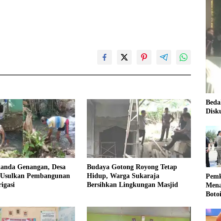
Beda
Disk
landa Genangan, Desa
Budaya Gotong Royong Tetap
 Usulkan Pembangunan
Hidup, Warga Sukaraja
Pemk
igasi
Bersihkan Lingkungan Masjid
Mena
Boto
Kale
Nasi