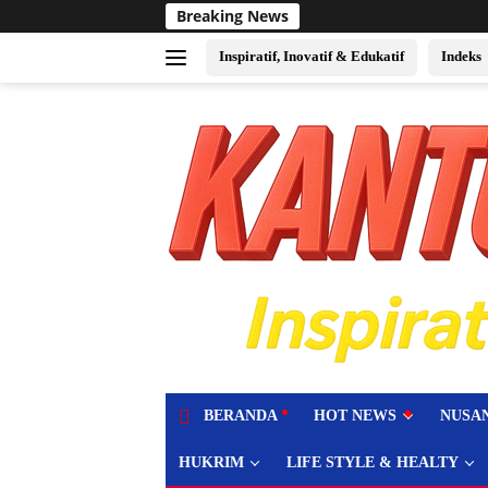
Langsung
Breaking News
Sukses Jadi Tuan Rum
ke
konten
Inspiratif, Inovatif & Edukatif
Indeks
tutup
BERANDA
HOT NEWS
NUSA
HUKRIM
LIFE STYLE & HEALTY