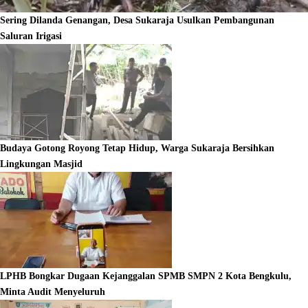
Sering Dilanda Genangan, Desa Sukaraja Usulkan Pembangunan
Saluran Irigasi
Budaya Gotong Royong Tetap Hidup, Warga Sukaraja Bersihkan
Lingkungan Masjid
LPHB Bongkar Dugaan Kejanggalan SPMB SMPN 2 Kota Bengkulu,
Minta Audit Menyeluruh