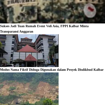
Sukses Jadi Tuan Rumah Event Voli Asia, FPPI Kalbar Minta
Transparansi Anggaran
Modus Nama Fiktif Diduga Digunakan dalam Proyek Disdikbud Kalbar