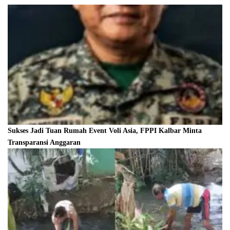
Sukses Jadi Tuan Rumah Event Voli Asia, FPPI Kalbar Minta
Transparansi Anggaran