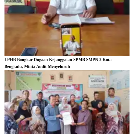
LPHB Bongkar Dugaan Kejanggalan SPMB SMPN 2 Kota
Bengkulu, Minta Audit Menyeluruh