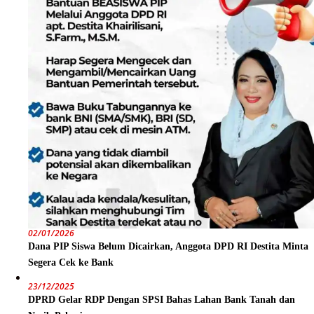
02/01/2026
Dana PIP Siswa Belum Dicairkan, Anggota DPD RI Destita Minta
Segera Cek ke Bank
23/12/2025
DPRD Gelar RDP Dengan SPSI Bahas Lahan Bank Tanah dan