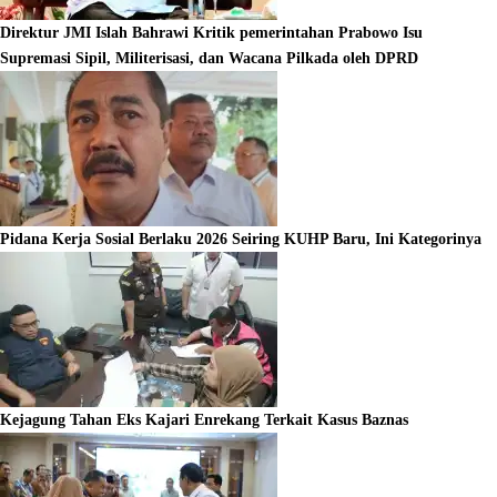
Direktur JMI Islah Bahrawi Kritik pemerintahan Prabowo Isu
Supremasi Sipil, Militerisasi, dan Wacana Pilkada oleh DPRD
Pidana Kerja Sosial Berlaku 2026 Seiring KUHP Baru, Ini Kategorinya
Kejagung Tahan Eks Kajari Enrekang Terkait Kasus Baznas