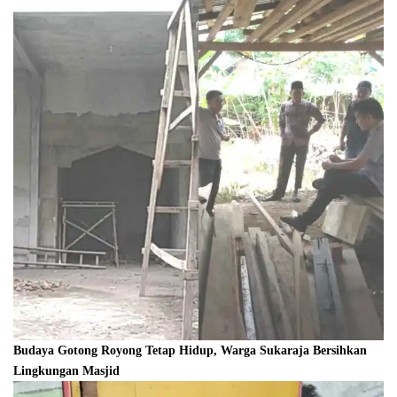
Budaya Gotong Royong Tetap Hidup, Warga Sukaraja Bersihkan
Lingkungan Masjid