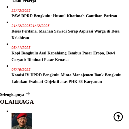
Nasib Pekerja
22/12/2025
PAW DPRD Bengkulu: Husnul Khotimah Gantikan Parizan
21/12/2025
21/12/2025
Reses Perdana, Marhan Sawadi Serap Aspirasi Warga di Desa
Kelahiran
05/11/2025
Kopi Bengkulu Asal Kepahiang Tembus Pasar Eropa, Dewi
Coryati: Diminati Pasar Kroasia
07/10/2025
Komisi IV DPRD Bengkulu Minta Manajemen Bank Bengkulu
Lakukan Evaluasi Objektif atas PHK 88 Karyawan
Selengkapnya
OLAHRAGA