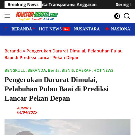
Langsung
si Anggaran
Breaking News
Sering Dilanda Genangan, Desa Sukaraja Usu
ke
konten
BERANDA
HOT NEWS
NUSANTARA
NASIONAL
Beranda
»
Pengerukan Darurat Dimulai, Pelabuhan Pulau
Baai di Prediksi Lancar Pekan Depan
BENGKULU
,
BERANDA
,
Berita
,
BISNIS
,
DAERAH
,
HOT NEWS
Pengerukan Darurat Dimulai,
Pelabuhan Pulau Baai di Prediksi
Lancar Pekan Depan
ADMIN 1
04/04/2025