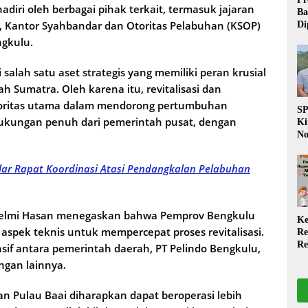
adiri oleh berbagai pihak terkait, termasuk jajaran
Ba
, Kantor Syahbandar dan Otoritas Pelabuhan (KSOP)
Di
Wa
ngkulu.
da
Pe
alah satu aset strategis yang memiliki peran krusial
P
ah Sumatra. Oleh karena itu, revitalisasi dan
oritas utama dalam mendorong pertumbuhan
S
ukungan penuh dari pemerintah pusat, dengan
Ki
No
Be
Di
elar Rapat Koordinasi Atasi Pendangkalan Pelabuhan
La
W
Helmi Hasan menegaskan bahwa Pemprov Bengkulu
Ke
aspek teknis untuk mempercepat proses revitalisasi.
Re
Re
sif antara pemerintah daerah, PT Pelindo Bengkulu,
PP
ngan lainnya.
Ja
han Pulau Baai diharapkan dapat beroperasi lebih