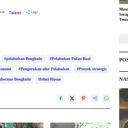
Musd
onik
Lagi
Tweet
Sera
Tent
Pemb
#pelabuhan Bengkulu
#Pelabuhan Pulau Baai
PO
konomi
#Pengerukan alur Pelabuhan
#Proyek strategis
NA
bernur Bengkulu
Helmi Hasan