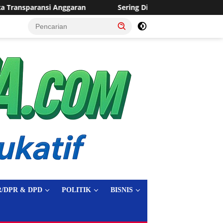
Sering Dilanda Genangan, Desa Sukaraja Usulkan Pembangunan
tutup
/DPR & DPD
POLITIK
BISNIS