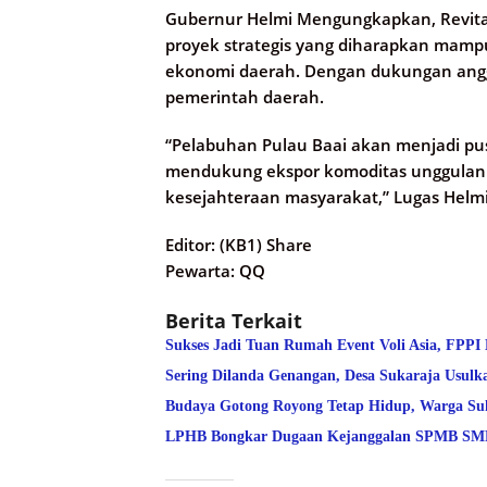
Gubernur Helmi Mengungkapkan, Revital
proyek strategis yang diharapkan mam
ekonomi daerah. Dengan dukungan angga
pemerintah daerah.
“Pelabuhan Pulau Baai akan menjadi pusa
mendukung ekspor komoditas unggulan B
kesejahteraan masyarakat,” Lugas Helmi.
Editor: (KB1) Share
Pewarta: QQ
Berita Terkait
Sukses Jadi Tuan Rumah Event Voli Asia, FPPI
Sering Dilanda Genangan, Desa Sukaraja Usulk
Budaya Gotong Royong Tetap Hidup, Warga Suk
LPHB Bongkar Dugaan Kejanggalan SPMB SMPN