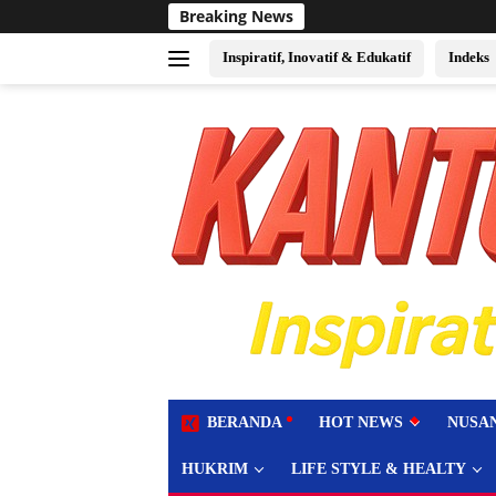
Langsung
Breaking News
Sukses Jadi Tuan Rumah 
ke
konten
Inspiratif, Inovatif & Edukatif
Indeks
tutup
BERANDA
HOT NEWS
NUSA
HUKRIM
LIFE STYLE & HEALTY