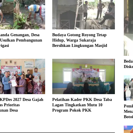
landa Genangan, Desa
Budaya Gotong Royong Tetap
 Usulkan Pembangunan
Hidup, Warga Sukaraja
igasi
Bersihkan Lingkungan Masjid
Beda
Disk
KPDes 2027 Desa Gajah
Pelatihan Kader PKK Desa Taba
s Prioritas
Lagan Tingkatkan Mutu 10
Pemk
nan Desa
Program Pokok PKK
Mena
Boto
Kale
Nasi