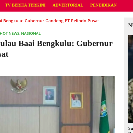
TV BERITA TERKINI
ADVERTORIAL
PENDIDIKAN
aai Bengkulu: Gubernur Gandeng PT Pelindo Pusat
N
HOT NEWS
,
NASIONAL
 Pulau Baai Bengkulu: Gubernur
sat
Su