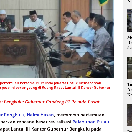
Ka
Mo
Di
da
Di
 pertemuan bersama PT Pelindo Jakarta untuk memaparkan
Ti
kspose ini berlangsung di Ruang Rapat Lantai III Kantor Gubernur
Am
Ka
aai Bengkulu: Gubernur Gandeng PT Pelindo Pusat
r Bengkulu
,
Helmi Hasan
, memimpin pertemuan
arkan rencana besar revitalisasi
Pelabuhan Pulau
Rapat Lantai III Kantor Gubernur Bengkulu pada
Pr