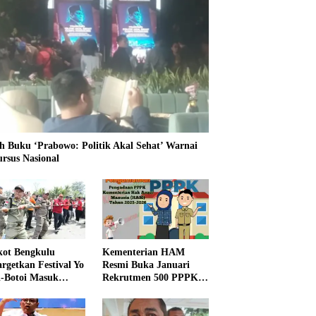
h Buku ‘Prabowo: Politik Akal Sehat’ Warnai
ursus Nasional
ot Bengkulu
Kementerian HAM
rgetkan Festival Yo
Resmi Buka Januari
i-Botoi Masuk
Rekrutmen 500 PPPK,
nder Agenda
Formasi dan 5 Jabatan
onal