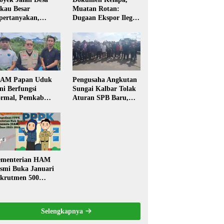
kau Besar
Muatan Rotan:
pertanyakan,
Dugaan Ekspor Ilegal
rga Soroti Kualitas
Memicu Sorotan
n Transparansi
Publik Kalbar
laksanaan
embangunan
PAM Papan Uduk
Pengusaha Angkutan
ni Berfungsi
Sungai Kalbar Tolak
rmal, Pemkab
Aturan SPB Baru,
ngkayang:
Dinilai Ancam
stribusi Air Bersih
Transportasi
ncar ke Rumah
Pedalaman
arga
menterian HAM
smi Buka Januari
krutmen 500
PK, Formasi dan 5
batan
Selengkapnya