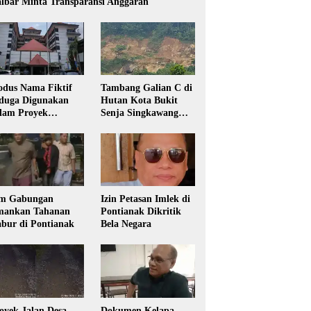
lbar Minta Transparansi Anggaran
dus Nama Fiktif
Tambang Galian C di
duga Digunakan
Hutan Kota Bukit
lam Proyek
Senja Singkawang
sdikbud Kalbar
Diduga Tanpa Izin
m Gabungan
Izin Petasan Imlek di
ankan Tahanan
Pontianak Dikritik
bur di Pontianak
Bela Negara
oyek Jalan Desa
Dokumen Kelapa,