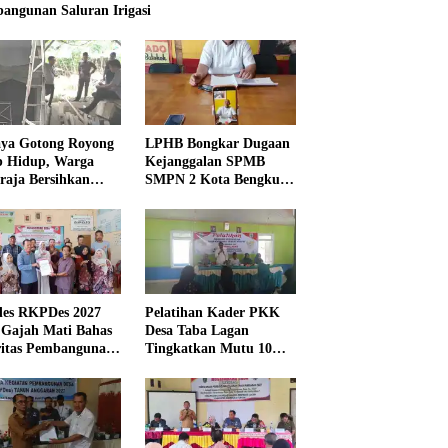
angunan Saluran Irigasi
ya Gotong Royong
LPHB Bongkar Dugaan
p Hidup, Warga
Kejanggalan SPMB
raja Bersihkan
SMPN 2 Kota Bengkulu,
kungan Masjid
Minta Audit
Menyeluruh
es RKPDes 2027
Pelatihan Kader PKK
 Gajah Mati Bahas
Desa Taba Lagan
ritas Pembangunan
Tingkatkan Mutu 10
Program Pokok PKK