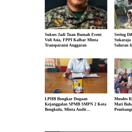
Sukses Jadi Tuan Rumah Event
Sering Di
Voli Asia, FPPI Kalbar Minta
Sukaraja
Transparansi Anggaran
Saluran Ir
LPHB Bongkar Dugaan
Musdes R
Kejanggalan SPMB SMPN 2 Kota
Mati Baha
Bengkulu, Minta Audit
Pembangu
Menyeluruh