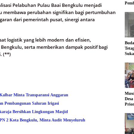
Pemb
isasi Pelabuhan Pulau Baai Bengkulu menjadi
pu membawa perubahan signifikan bagi pertumbuhan
ran dari pemerintah pusat, sinergi antara
t logistik yang lebih modern dan efisien,
Buda
engkulu, serta memberikan dampak positif bagi
Teta
 (**)
Suka
Ling
Musd
 Kalbar Minta Transparansi Anggaran
Desa
an Pembangunan Saluran Irigasi
Prio
Desa
araja Bersihkan Lingkungan Masjid
 2 Kota Bengkulu, Minta Audit Menyeluruh