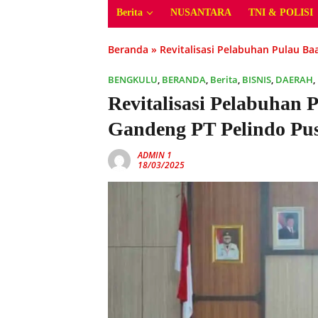
Berita
NUSANTARA
TNI & POLISI
Beranda
»
Revitalisasi Pelabuhan Pulau B
BENGKULU
,
BERANDA
,
Berita
,
BISNIS
,
DAERAH
,
Revitalisasi Pelabuhan
Gandeng PT Pelindo Pu
ADMIN 1
18/03/2025