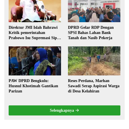
Direktur JMI Islah Bahrawi
DPRD Gelar RDP Dengan
Kritik pemerintahan
SPSI Bahas Lahan Bank
Prabowo Isu Supremasi Sipil,
Tanah dan Nasib Pekerja
Militerisasi, dan Wacana
Pilkada oleh DPRD
PAW DPRD Bengkulu:
Reses Perdana, Marhan
Husnul Khotimah Gantikan
Sawadi Serap Aspirasi Warga
Parizan
di Desa Kelahiran
Selengkapnya