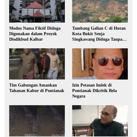
Modus Nama Fiktif Diduga
Tambang Galian C di Hutan
Digunakan dalam Proyek
Kota Bukit Senja
Disdikbud Kalbar
Singkawang Diduga Tanpa
Izin
Tim Gabungan Amankan
Izin Petasan Imlek di
Tahanan Kabur di Pontianak
Pontianak Dikritik Bela
Negara