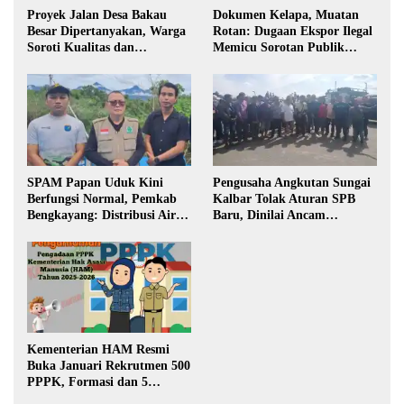
Proyek Jalan Desa Bakau
Dokumen Kelapa, Muatan
Besar Dipertanyakan, Warga
Rotan: Dugaan Ekspor Ilegal
Soroti Kualitas dan
Memicu Sorotan Publik
Transparansi Pelaksanaan
Kalbar
Pembangunan
SPAM Papan Uduk Kini
Pengusaha Angkutan Sungai
Berfungsi Normal, Pemkab
Kalbar Tolak Aturan SPB
Bengkayang: Distribusi Air
Baru, Dinilai Ancam
Bersih Lancar ke Rumah
Transportasi Pedalaman
Warga
Kementerian HAM Resmi
Buka Januari Rekrutmen 500
PPPK, Formasi dan 5
Jabatan