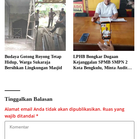
Budaya Gotong Royong Tetap
LPHB Bongkar Dugaan
Hidup, Warga Sukaraja
Kejanggalan SPMB SMPN 2
Bersihkan Lingkungan Masjid
Kota Bengkulu, Minta Audit
Menyeluruh
Tinggalkan Balasan
Alamat email Anda tidak akan dipublikasikan.
Ruas yang
wajib ditandai
*