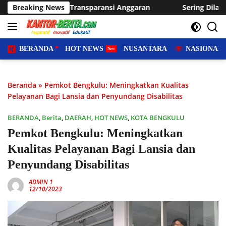
Langsung
sparansi Anggaran
Breaking News
Sering Dilanda Genangan, Desa Sukara
ke
konten
BERANDA
HOT NEWS
NUSANTARA
NASIONAL
Beranda
»
Pemkot Bengkulu: Meningkatkan Kualitas
Pelayanan Bagi Lansia dan Penyundang Disabilitas
BERANDA
,
Berita
,
DAERAH
,
HOT NEWS
,
KOTA BENGKULU
Pemkot Bengkulu: Meningkatkan
Kualitas Pelayanan Bagi Lansia dan
Penyundang Disabilitas
ADMIN 1
12/10/2023