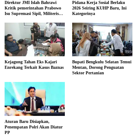
Direktur JMI Islah Bahrawi
Pidana Kerja Sosial Berlaku
Kritik pemerintahan Prabowo
2026 Seiring KUHP Baru, Ini
Isu Supremasi Sipil, Militerisasi,
Kategorinya
dan Wacana Pilkada oleh
DPRD
Kejagung Tahan Eks Kajari
Bupati Bengkulu Selatan Temui
Enrekang Terkait Kasus Baznas
Mentan, Dorong Penguatan
Sektor Pertanian
Aturan Baru Disiapkan,
Penempatan Polri Akan Diatur
PP