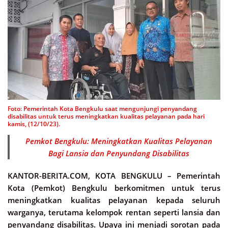
Foto: Pemerintah Kota Bengkulu saat mengunjungi penyandang
disabilitas untuk terus meningkatkan kualitas pelayanan pada hari
kamis, (12/10/23).
Pemkot Bengkulu: Meningkatkan Kualitas Pelayanan
Bagi Lansia dan Penyundang Disabilitas
KANTOR-BERITA.COM, KOTA BENGKULU –
Pemerintah
Kota (Pemkot) Bengkulu berkomitmen untuk terus
meningkatkan kualitas pelayanan kepada seluruh
warganya, terutama kelompok rentan seperti lansia dan
penyandang disabilitas. Upaya ini menjadi sorotan pada