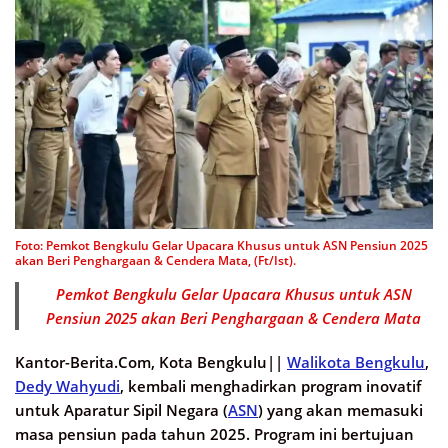
Foto: Pemkot Bengkulu Gelar Upacara Khusus untuk ASN Pensiun 2025
akan Beri Penghargaan & Cendera Mata, (Ft/Ist).
Pemkot Bengkulu Gelar Upacara Khusus untuk ASN
Pensiun 2025 akan Beri Penghargaan & Cendera Mata
Kantor-Berita.Com, Kota Bengkulu||
Walikota Bengkulu
,
Dedy Wahyudi
, kembali menghadirkan program inovatif
untuk Aparatur Sipil Negara (
ASN
) yang akan memasuki
masa pensiun pada tahun 2025. Program ini bertujuan