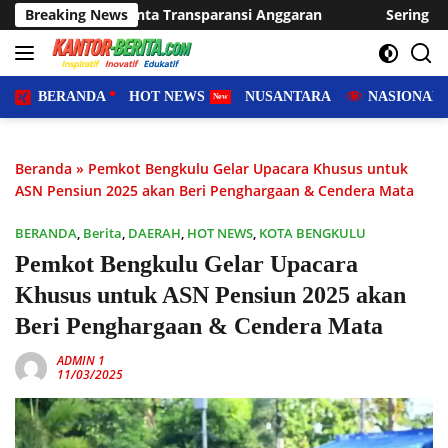
Langsung
ransparansi Anggaran
Breaking News
Sering Dilanda Genangan, Desa Su
ke
konten
BERANDA
HOT NEWS
NUSANTARA
NASIONAL
Beranda
»
Pemkot Bengkulu Gelar Upacara Khusus untuk
ASN Pensiun 2025 akan Beri Penghargaan & Cendera Mata
BERANDA
,
Berita
,
DAERAH
,
HOT NEWS
,
KOTA BENGKULU
Pemkot Bengkulu Gelar Upacara
Khusus untuk ASN Pensiun 2025 akan
Beri Penghargaan & Cendera Mata
ADMIN 1
11/03/2025