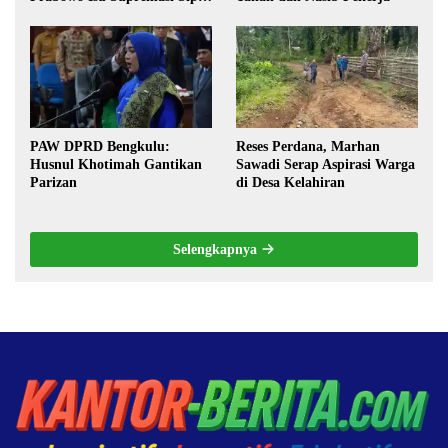
Militerisasi, dan Wacana
Pilkada oleh DPRD
PAW DPRD Bengkulu:
Reses Perdana, Marhan
Husnul Khotimah Gantikan
Sawadi Serap Aspirasi Warga
Parizan
di Desa Kelahiran
Selengkapnya