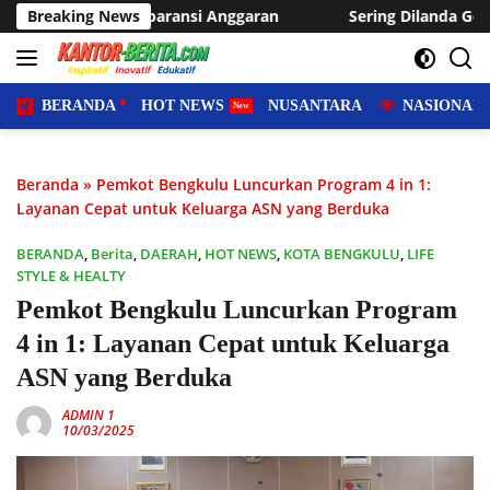
Langsung
si Anggaran
Breaking News
Sering Dilanda Genangan, Desa Sukaraja Usu
ke
konten
BERANDA
HOT NEWS
NUSANTARA
NASIONAL
Beranda
»
Pemkot Bengkulu Luncurkan Program 4 in 1:
Layanan Cepat untuk Keluarga ASN yang Berduka
BERANDA
,
Berita
,
DAERAH
,
HOT NEWS
,
KOTA BENGKULU
,
LIFE
STYLE & HEALTY
Pemkot Bengkulu Luncurkan Program
4 in 1: Layanan Cepat untuk Keluarga
ASN yang Berduka
ADMIN 1
10/03/2025