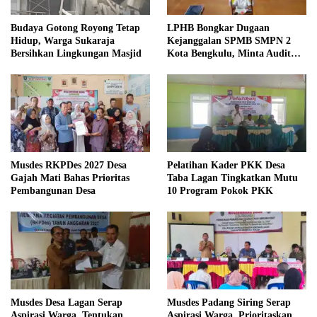
Budaya Gotong Royong Tetap
LPHB Bongkar Dugaan
Hidup, Warga Sukaraja
Kejanggalan SPMB SMPN 2
Bersihkan Lingkungan Masjid
Kota Bengkulu, Minta Audit
Menyeluruh
Musdes RKPDes 2027 Desa
Pelatihan Kader PKK Desa
Gajah Mati Bahas Prioritas
Taba Lagan Tingkatkan Mutu
Pembangunan Desa
10 Program Pokok PKK
Musdes Desa Lagan Serap
Musdes Padang Siring Serap
Aspirasi Warga, Tentukan
Aspirasi Warga, Prioritaskan