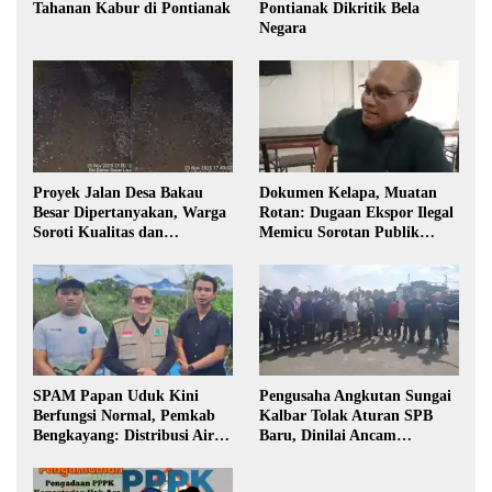
Tahanan Kabur di Pontianak
Pontianak Dikritik Bela
Negara
Proyek Jalan Desa Bakau
Dokumen Kelapa, Muatan
Besar Dipertanyakan, Warga
Rotan: Dugaan Ekspor Ilegal
Soroti Kualitas dan
Memicu Sorotan Publik
Transparansi Pelaksanaan
Kalbar
Pembangunan
SPAM Papan Uduk Kini
Pengusaha Angkutan Sungai
Berfungsi Normal, Pemkab
Kalbar Tolak Aturan SPB
Bengkayang: Distribusi Air
Baru, Dinilai Ancam
Bersih Lancar ke Rumah
Transportasi Pedalaman
Warga