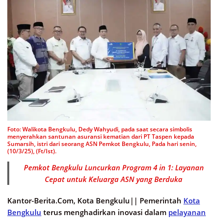
Foto: Walikota Bengkulu, Dedy Wahyudi, pada saat secara simbolis
menyerahkan santunan asuransi kematian dari PT Taspen kepada
Sumarsih, istri dari seorang ASN Pemkot Bengkulu, Pada hari senin,
(10/3/25), (Ft/Ist).
Pemkot Bengkulu Luncurkan Program 4 in 1: Layanan
Cepat untuk Keluarga ASN yang Berduka
Kantor-Berita.Com, Kota Bengkulu||
Pemerintah
Kota
Bengkulu
terus menghadirkan inovasi dalam
pelayanan