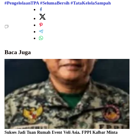
#PengelolaanTPA
#SelumaBersih
#TataKelolaSampah
Baca Juga
Sukses Jadi Tuan Rumah Event Voli Asia, FPPI Kalbar Minta