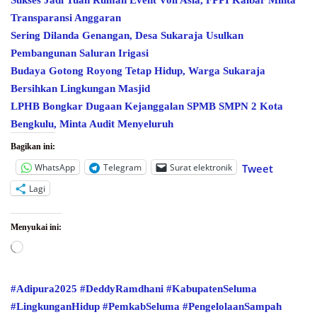
Sukses Jadi Tuan Rumah Event Voli Asia, FPPI Kalbar Minta
Transparansi Anggaran
Sering Dilanda Genangan, Desa Sukaraja Usulkan
Pembangunan Saluran Irigasi
Budaya Gotong Royong Tetap Hidup, Warga Sukaraja
Bersihkan Lingkungan Masjid
LPHB Bongkar Dugaan Kejanggalan SPMB SMPN 2 Kota
Bengkulu, Minta Audit Menyeluruh
Bagikan ini:
WhatsApp
Telegram
Surat elektronik
Tweet
Lagi
Menyukai ini:
Memuat...
#Adipura2025
#DeddyRamdhani
#KabupatenSeluma
#LingkunganHidup
#PemkabSeluma
#PengelolaanSampah