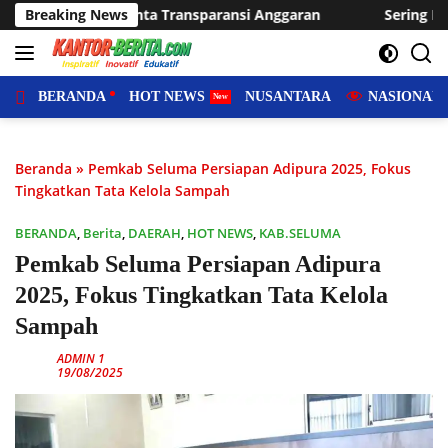
Langsung
si Anggaran
Breaking News
Sering Dilanda Genangan, Desa Sukaraja Usu
ke
konten
BERANDA
HOT NEWS
NUSANTARA
NASIONAL
Beranda
»
Pemkab Seluma Persiapan Adipura 2025, Fokus
Tingkatkan Tata Kelola Sampah
BERANDA
,
Berita
,
DAERAH
,
HOT NEWS
,
KAB.SELUMA
Pemkab Seluma Persiapan Adipura
2025, Fokus Tingkatkan Tata Kelola
Sampah
ADMIN 1
19/08/2025