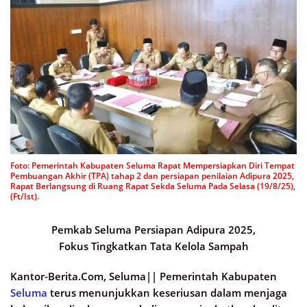
Foto: Pemerintah Kabupaten Seluma Rapat Mempersiapkan Diri Tempat
Pembuangan Akhir (TPA) tahap 2 dan persiapan penilaian Adipura 2025,
Rapat Berlangsung di Ruang Rapat Sekda Seluma Pada Selasa (19/8/25),
(Ft/Ist).
Pemkab Seluma Persiapan Adipura 2025,
Fokus Tingkatkan Tata Kelola Sampah
Kantor-Berita.Com, Seluma||
Pemerintah Kabupaten
Seluma
terus menunjukkan keseriusan dalam menjaga