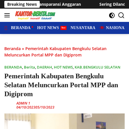
Langsung
garan
Breaking News
Sering Dilanda Genangan, Desa Sukaraja Usulkan 
ke
konten
BERANDA
HOT NEWS
NUSANTARA
NASIONAL
Beranda
»
Pemerintah Kabupaten Bengkulu Selatan
Meluncurkan Portal MPP dan Digiprom
BERANDA
,
Berita
,
DAERAH
,
HOT NEWS
,
KAB.BENGKULU SELATAN
Pemerintah Kabupaten Bengkulu
Selatan Meluncurkan Portal MPP dan
Digiprom
ADMIN 1
04/10/2023
05/10/2023