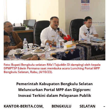
Foto: Bupati Bengkulu selatan Rifa'i Tajuddin Di dampingi oleh kepala
DPMPTSP Edwin Permana saat membuka acara Lunching Portal MPP
Bengkulu Selatan, Rabu, (4/10/23).
Pemerintah Kabupaten Bengkulu Selatan
Meluncurkan Portal MPP dan Digiprom:
Inovasi Terkini dalam Pelayanan Publik
KANTOR-BERITA.COM, BENGKULU SELATAN –