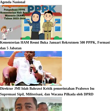
Agenda Nasional
Kementerian HAM Resmi Buka Januari Rekrutmen 500 PPPK, Formasi
dan 5 Jabatan
Direktur JMI Islah Bahrawi Kritik pemerintahan Prabowo Isu
Supremasi Sipil, Militerisasi, dan Wacana Pilkada oleh DPRD