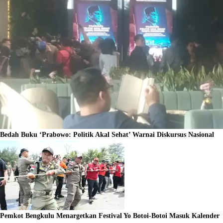
Bedah Buku ‘Prabowo: Politik Akal Sehat’ Warnai Diskursus Nasional
Pemkot Bengkulu Menargetkan Festival Yo Botoi-Botoi Masuk Kalender