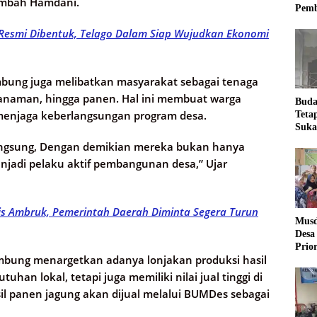
tambah Hamdani.
Pemb
 Resmi Dibentuk, Telago Dalam Siap Wujudkan Ekonomi
ung juga melibatkan masyarakat sebagai tenaga
nanaman, hingga panen. Hal ini membuat warga
Buda
 menjaga keberlangsungan program desa.
Teta
Suka
Ling
langsung, Dengan demikian mereka bukan hanya
njadi pelaku aktif pembangunan desa,” Ujar
is Ambruk, Pemerintah Daerah Diminta Segera Turun
Musd
Desa
Prio
bung menargetkan adanya lonjakan produksi hasil
Desa
an lokal, tetapi juga memiliki nilai jual tinggi di
sil panen jagung akan dijual melalui BUMDes sebagai