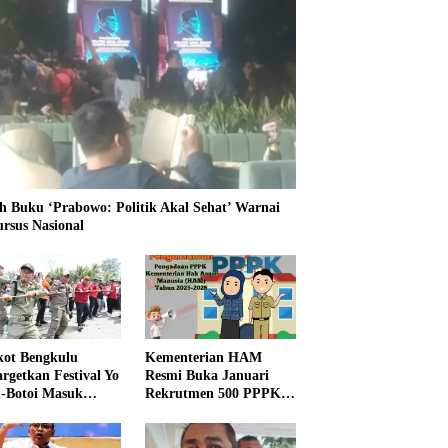
h Buku ‘Prabowo: Politik Akal Sehat’ Warnai
ursus Nasional
ot Bengkulu
Kementerian HAM
rgetkan Festival Yo
Resmi Buka Januari
i-Botoi Masuk
Rekrutmen 500 PPPK,
nder Agenda
Formasi dan 5 Jabatan
onal