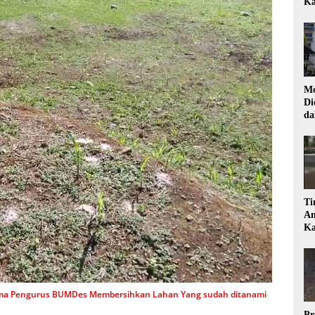
Ka
Mo
Di
da
Di
Ti
Am
Ka
ma Pengurus BUMDes Membersihkan Lahan Yang sudah ditanami
Pr