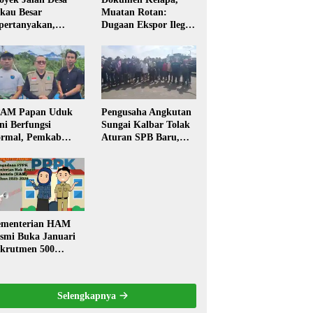
kau Besar
Muatan Rotan:
pertanyakan,
Dugaan Ekspor Ilegal
rga Soroti Kualitas
Memicu Sorotan
n Transparansi
Publik Kalbar
laksanaan
embangunan
PAM Papan Uduk
Pengusaha Angkutan
ni Berfungsi
Sungai Kalbar Tolak
rmal, Pemkab
Aturan SPB Baru,
ngkayang:
Dinilai Ancam
stribusi Air Bersih
Transportasi
ncar ke Rumah
Pedalaman
arga
menterian HAM
smi Buka Januari
krutmen 500
PK, Formasi dan 5
batan
Selengkapnya