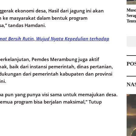
erak ekonomi desa, Hasil dari jagung ini akan
Musd
Sera
n ke masyarakat dalam bentuk program
Tent
a,” tandas Hamdani.
Pemb
mat Bersih Rutin, Wujud Nyata Kepedulian terhadap
erkelanjutan, Pemdes Merambung juga aktif
PO
ak, baik dari instansi pemerintah, dinas pertanian,
 dukungan dari pemerintah kabupaten dan provinsi
ni.
NA
pa pun yang punya visi sama untuk memajukan desa.
semua program bisa berjalan maksimal,” Tutup