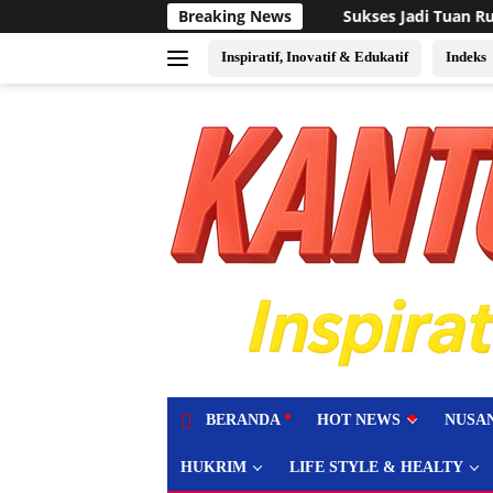
Langsung
Sukses Jadi Tuan Rumah Event Voli Asia, FPPI Kalbar
Breaking News
ke
konten
Inspiratif, Inovatif & Edukatif
Indeks
tutup
BERANDA
HOT NEWS
NUSA
HUKRIM
LIFE STYLE & HEALTY