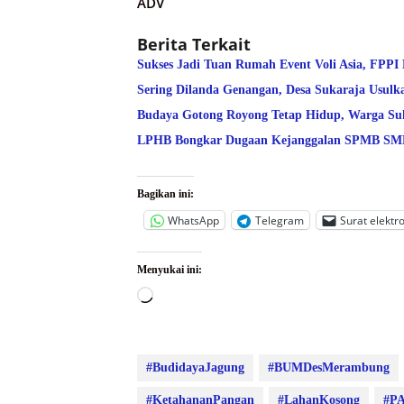
ADV
Berita Terkait
Sukses Jadi Tuan Rumah Event Voli Asia, FPPI
Sering Dilanda Genangan, Desa Sukaraja Usulk
Budaya Gotong Royong Tetap Hidup, Warga Suk
LPHB Bongkar Dugaan Kejanggalan SPMB SMPN
Bagikan ini:
WhatsApp
Telegram
Surat elektr
Menyukai ini:
Memuat...
#BudidayaJagung
#BUMDesMerambung
#KetahananPangan
#LahanKosong
#PA