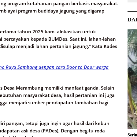
ng program ketahanan pangan berbasis masyarakat.
biayai program budidaya jagung yang digarap
DA
pertama tahun 2025 kami alokasikan untuk
i percayakan kepada BUMDes. Saat ini, lahan-lahan
disulap menjadi lahan pertanian jagung,” Kata Kades
no Raya Sambang dengan cara Door to Door warga
s Desa Merambung memiliki manfaat ganda. Selain
butuhan masyarakat desa, hasil pertanian ini juga
ehingga menjadi sumber pendapatan tambahan bagi
i pangan, tetapi juga ingin agar hasil dari kebun
ndapatan asli desa (PADes), Dengan begitu roda
Seri