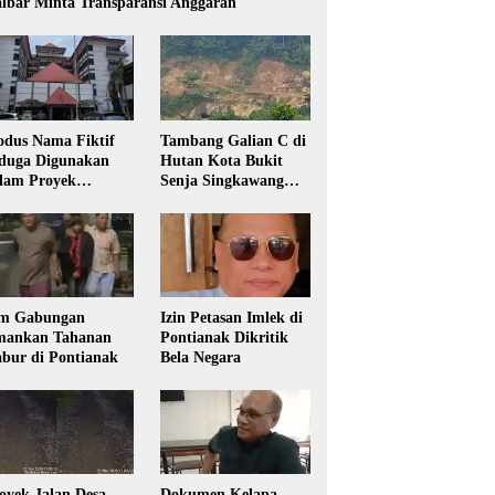
lbar Minta Transparansi Anggaran
dus Nama Fiktif
Tambang Galian C di
duga Digunakan
Hutan Kota Bukit
lam Proyek
Senja Singkawang
sdikbud Kalbar
Diduga Tanpa Izin
m Gabungan
Izin Petasan Imlek di
ankan Tahanan
Pontianak Dikritik
bur di Pontianak
Bela Negara
oyek Jalan Desa
Dokumen Kelapa,