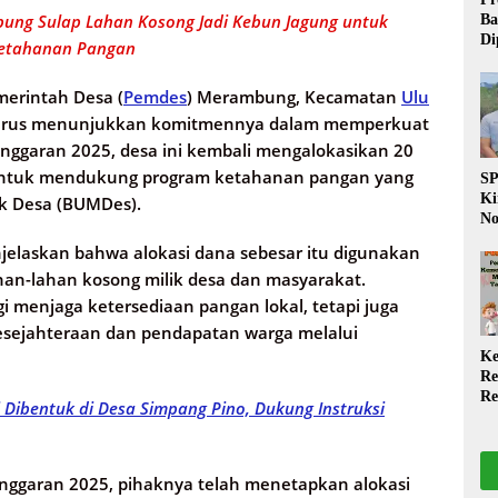
g Sulap Lahan Kosong Jadi Kebun Jagung untuk
Ba
Di
etahanan Pangan
Wa
da
erintah Desa (
Pemdes
) Merambung, Kecamatan
Ulu
Pe
P
terus menunjukkan komitmennya dalam memperkuat
nggaran 2025, desa ini kembali mengalokasikan 20
 untuk mendukung program ketahanan pangan yang
S
Ki
ik Desa (BUMDes).
No
Be
jelaskan bahwa alokasi dana sebesar itu digunakan
Di
an-lahan kosong milik desa dan masyarakat.
La
W
i menjaga ketersediaan pangan lokal, tetapi juga
esejahteraan dan pendapatan warga melalui
Ke
Re
Re
 Dibentuk di Desa Simpang Pino, Dukung Instruksi
PP
Ja
ggaran 2025, pihaknya telah menetapkan alokasi