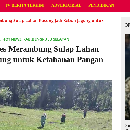
TV BERITA TERKINI
ADVERTORIAL
PENDIDIKAN
ung Sulap Lahan Kosong Jadi Kebun Jagung untuk
N
A
,
HOT NEWS
,
KAB.BENGKULU SELATAN
es Merambung Sulap Lahan
ung untuk Ketahanan Pangan
Su