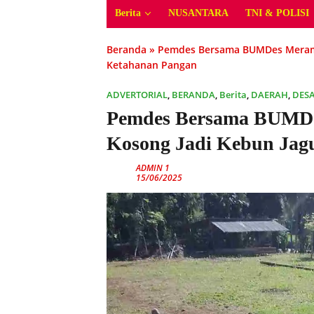
Berita
NUSANTARA
TNI & POLISI
Beranda
»
Pemdes Bersama BUMDes Meramb
Ketahanan Pangan
ADVERTORIAL
,
BERANDA
,
Berita
,
DAERAH
,
DES
Pemdes Bersama BUMD
Kosong Jadi Kebun Jag
ADMIN 1
15/06/2025