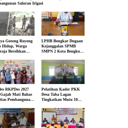
angunan Saluran Irigasi
ya Gotong Royong
LPHB Bongkar Dugaan
p Hidup, Warga
Kejanggalan SPMB
raja Bersihkan
SMPN 2 Kota Bengkulu,
kungan Masjid
Minta Audit
Menyeluruh
es RKPDes 2027
Pelatihan Kader PKK
 Gajah Mati Bahas
Desa Taba Lagan
ritas Pembangunan
Tingkatkan Mutu 10
Program Pokok PKK