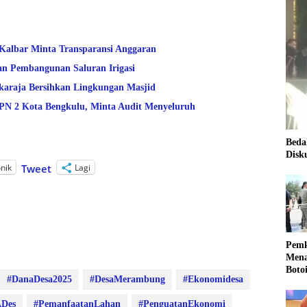
 Kalbar Minta Transparansi Anggaran
an Pembangunan Saluran Irigasi
araja Bersihkan Lingkungan Masjid
 2 Kota Bengkulu, Minta Audit Menyeluruh
Beda
Disk
onik
Lagi
Tweet
Pemk
Mena
Boto
#DanaDesa2025
#DesaMerambung
#Ekonomidesa
Kale
Nasi
Des
#PemanfaatanLahan
#PenguatanEkonomi