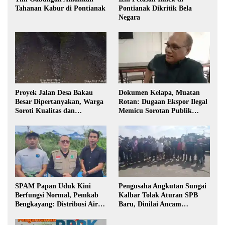
Tahanan Kabur di Pontianak
Pontianak Dikritik Bela
Negara
Proyek Jalan Desa Bakau
Dokumen Kelapa, Muatan
Besar Dipertanyakan, Warga
Rotan: Dugaan Ekspor Ilegal
Soroti Kualitas dan
Memicu Sorotan Publik
Transparansi Pelaksanaan
Kalbar
Pembangunan
SPAM Papan Uduk Kini
Pengusaha Angkutan Sungai
Berfungsi Normal, Pemkab
Kalbar Tolak Aturan SPB
Bengkayang: Distribusi Air
Baru, Dinilai Ancam
Bersih Lancar ke Rumah
Transportasi Pedalaman
Warga