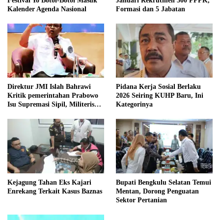
Festival Yo Botoi-Botoi Masuk
Januari Rekrutmen 500 PPPK,
Kalender Agenda Nasional
Formasi dan 5 Jabatan
Direktur JMI Islah Bahrawi
Pidana Kerja Sosial Berlaku
Kritik pemerintahan Prabowo
2026 Seiring KUHP Baru, Ini
Isu Supremasi Sipil, Militerisasi,
Kategorinya
dan Wacana Pilkada oleh
DPRD
Kejagung Tahan Eks Kajari
Bupati Bengkulu Selatan Temui
Enrekang Terkait Kasus Baznas
Mentan, Dorong Penguatan
Sektor Pertanian