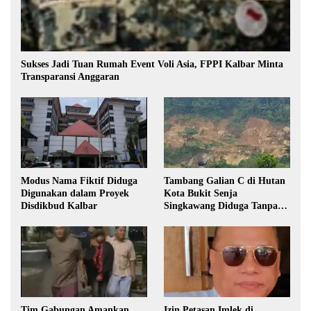
Sukses Jadi Tuan Rumah Event Voli Asia, FPPI Kalbar Minta
Transparansi Anggaran
Modus Nama Fiktif Diduga
Tambang Galian C di Hutan
Digunakan dalam Proyek
Kota Bukit Senja
Disdikbud Kalbar
Singkawang Diduga Tanpa
Izin
Tim Gabungan Amankan
Izin Petasan Imlek di