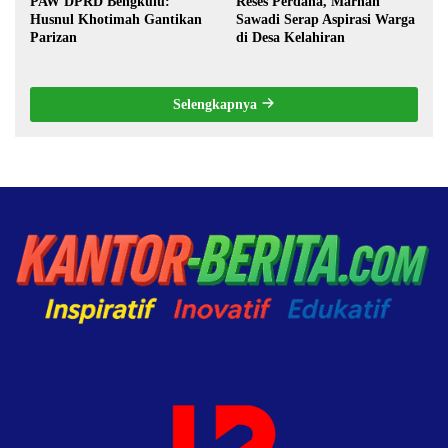
PAW DPRD Bengkulu:
Reses Perdana, Marhan
Husnul Khotimah Gantikan
Sawadi Serap Aspirasi Warga
Parizan
di Desa Kelahiran
Selengkapnya