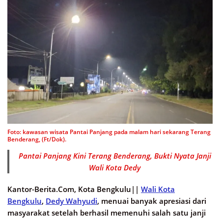
Foto: kawasan wisata Pantai Panjang pada malam hari sekarang Terang
Benderang, (Ft/Dok).
Pantai Panjang Kini Terang Benderang, Bukti Nyata Janji
Wali Kota Dedy
Kantor-Berita.Com, Kota Bengkulu||
Wali Kota
Bengkulu
,
Dedy Wahyudi
, menuai banyak apresiasi dari
masyarakat setelah berhasil memenuhi salah satu janji