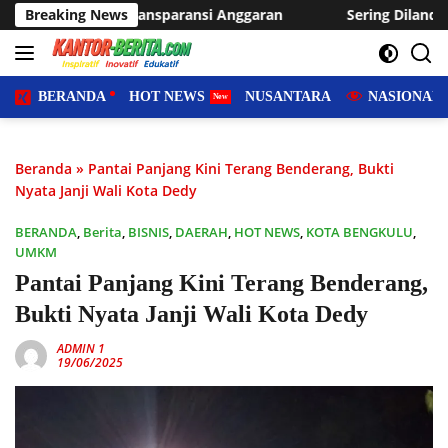
Langsung
ransi Anggaran
Breaking News
Sering Dilanda Genangan, Desa Sukaraja 
ke
konten
BERANDA
HOT NEWS
NUSANTARA
NASIONAL
Beranda
»
Pantai Panjang Kini Terang Benderang, Bukti
Nyata Janji Wali Kota Dedy
BERANDA
,
Berita
,
BISNIS
,
DAERAH
,
HOT NEWS
,
KOTA BENGKULU
,
UMKM
Pantai Panjang Kini Terang Benderang,
Bukti Nyata Janji Wali Kota Dedy
ADMIN 1
19/06/2025