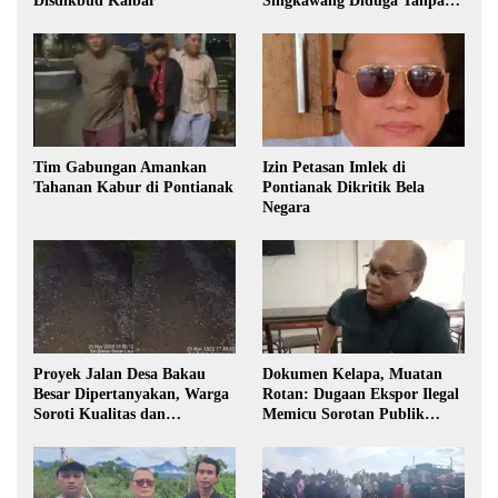
Disdikbud Kalbar
Singkawang Diduga Tanpa
Izin
Tim Gabungan Amankan
Izin Petasan Imlek di
Tahanan Kabur di Pontianak
Pontianak Dikritik Bela
Negara
Proyek Jalan Desa Bakau
Dokumen Kelapa, Muatan
Besar Dipertanyakan, Warga
Rotan: Dugaan Ekspor Ilegal
Soroti Kualitas dan
Memicu Sorotan Publik
Transparansi Pelaksanaan
Kalbar
Pembangunan