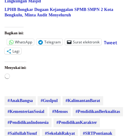
Lingkungan Masjid
LPHB Bongkar Dugaan Kejanggalan SPMB SMPN 2 Kota
Bengkulu, Minta Audit Menyeluruh
Bagikan ini:
WhatsApp
Telegram
Surat elektronik
Tweet
Lagi
Menyukai ini:
Memuat...
#AnakBangsa
#GusIpul
#KalimantanBarat
#KementerianSosial
#Mensos
#PendidikanBerkualitas
#PendidikanIndonesia
#PendidikanKarakter
#SaifullahYusuf
#SekolahRakyat
#SRTPontianak