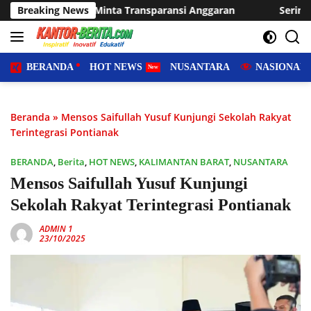
Langsung
Transparansi Anggaran
Breaking News
Sering Dilanda Genangan, Desa Su
ke
konten
BERANDA
HOT NEWS
NUSANTARA
NASIONAL
Beranda
»
Mensos Saifullah Yusuf Kunjungi Sekolah Rakyat
Terintegrasi Pontianak
BERANDA
,
Berita
,
HOT NEWS
,
KALIMANTAN BARAT
,
NUSANTARA
Mensos Saifullah Yusuf Kunjungi
Sekolah Rakyat Terintegrasi Pontianak
ADMIN 1
23/10/2025