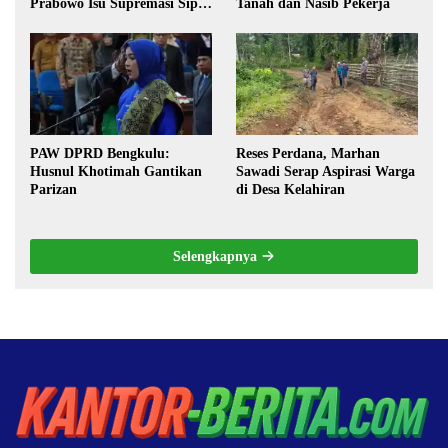
Prabowo Isu Supremasi Sipil,
Tanah dan Nasib Pekerja
Militerisasi, dan Wacana
Pilkada oleh DPRD
PAW DPRD Bengkulu:
Reses Perdana, Marhan
Husnul Khotimah Gantikan
Sawadi Serap Aspirasi Warga
Parizan
di Desa Kelahiran
Selengkapnya