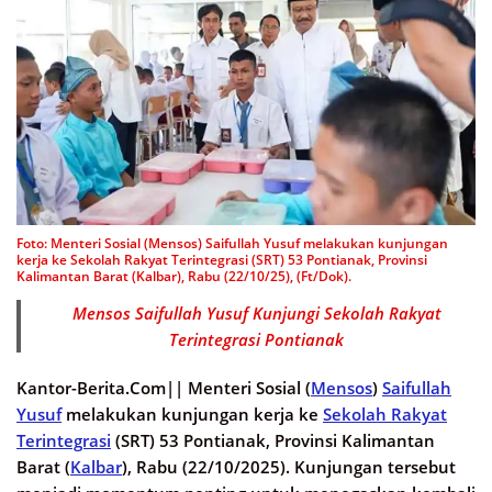
Foto: Menteri Sosial (Mensos) Saifullah Yusuf melakukan kunjungan
kerja ke Sekolah Rakyat Terintegrasi (SRT) 53 Pontianak, Provinsi
Kalimantan Barat (Kalbar), Rabu (22/10/25), (Ft/Dok).
Mensos Saifullah Yusuf Kunjungi Sekolah Rakyat
Terintegrasi Pontianak
Kantor-Berita.Com||
Menteri Sosial (
Mensos
)
Saifullah
Yusuf
melakukan kunjungan kerja ke
Sekolah Rakyat
Terintegrasi
(SRT) 53 Pontianak, Provinsi Kalimantan
Barat (
Kalbar
), Rabu (22/10/2025). Kunjungan tersebut