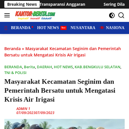
Langsung
aran
Breaking News
Sering Dilanda Genangan, Desa Sukaraja Usulkan P
ke
konten
BERANDA
HOT NEWS
NUSANTARA
NASIONAL
Beranda
»
Masyarakat Kecamatan Seginim dan Pemerintah
Bersatu untuk Mengatasi Krisis Air Irigasi
BERANDA
,
Berita
,
DAERAH
,
HOT NEWS
,
KAB.BENGKULU SELATAN
,
TNI & POLISI
Masyarakat Kecamatan Seginim dan
Pemerintah Bersatu untuk Mengatasi
Krisis Air Irigasi
ADMIN 1
07/09/2023
07/09/2023