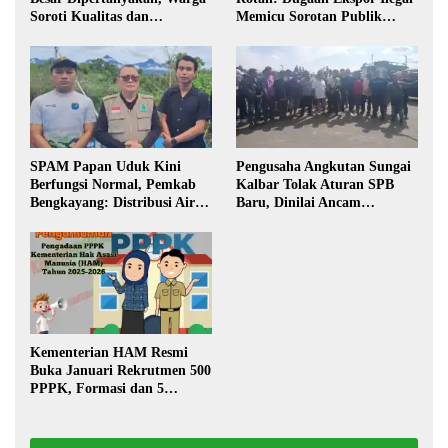
Soroti Kualitas dan
Memicu Sorotan Publik
Transparansi Pelaksanaan
Kalbar
Pembangunan
SPAM Papan Uduk Kini
Pengusaha Angkutan Sungai
Berfungsi Normal, Pemkab
Kalbar Tolak Aturan SPB
Bengkayang: Distribusi Air
Baru, Dinilai Ancam
Bersih Lancar ke Rumah
Transportasi Pedalaman
Warga
Kementerian HAM Resmi
Buka Januari Rekrutmen 500
PPPK, Formasi dan 5
Jabatan