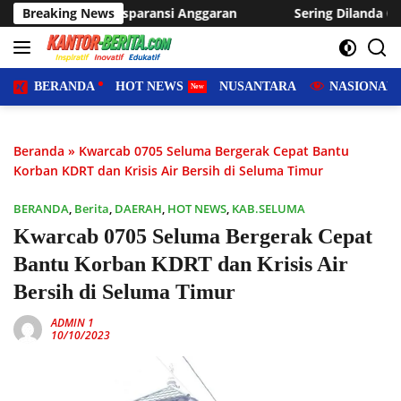
Langsung
nsi Anggaran
Breaking News
Sering Dilanda Genangan, Desa Sukaraja U
ke
konten
BERANDA
HOT NEWS
NUSANTARA
NASIONAL
Beranda
»
Kwarcab 0705 Seluma Bergerak Cepat Bantu
Korban KDRT dan Krisis Air Bersih di Seluma Timur
BERANDA
,
Berita
,
DAERAH
,
HOT NEWS
,
KAB.SELUMA
Kwarcab 0705 Seluma Bergerak Cepat
Bantu Korban KDRT dan Krisis Air
Bersih di Seluma Timur
ADMIN 1
10/10/2023