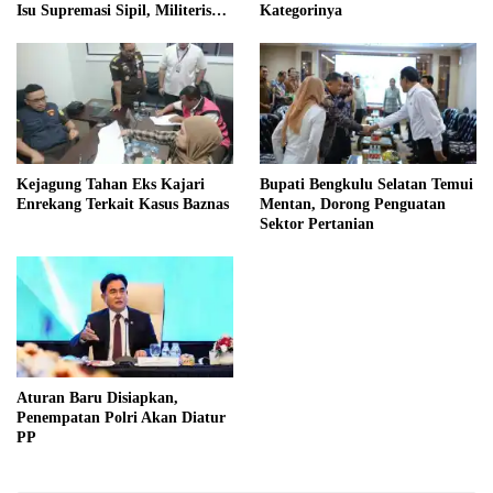
Isu Supremasi Sipil, Militerisasi,
Kategorinya
dan Wacana Pilkada oleh
DPRD
Kejagung Tahan Eks Kajari
Bupati Bengkulu Selatan Temui
Enrekang Terkait Kasus Baznas
Mentan, Dorong Penguatan
Sektor Pertanian
Aturan Baru Disiapkan,
Penempatan Polri Akan Diatur
PP