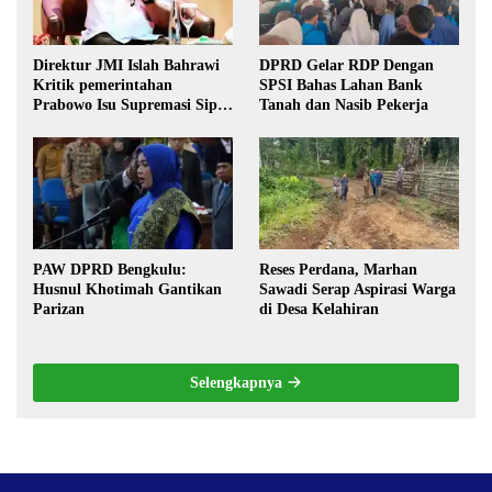
Direktur JMI Islah Bahrawi
DPRD Gelar RDP Dengan
Kritik pemerintahan
SPSI Bahas Lahan Bank
Prabowo Isu Supremasi Sipil,
Tanah dan Nasib Pekerja
Militerisasi, dan Wacana
Pilkada oleh DPRD
PAW DPRD Bengkulu:
Reses Perdana, Marhan
Husnul Khotimah Gantikan
Sawadi Serap Aspirasi Warga
Parizan
di Desa Kelahiran
Selengkapnya