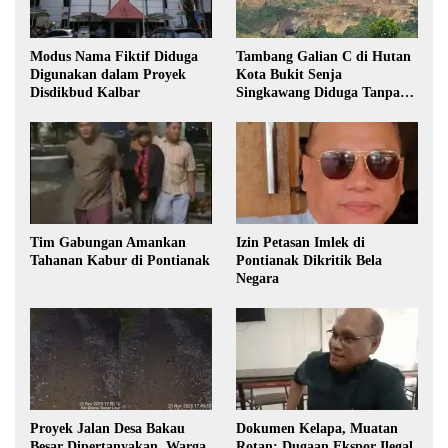
Modus Nama Fiktif Diduga
Tambang Galian C di Hutan
Digunakan dalam Proyek
Kota Bukit Senja
Disdikbud Kalbar
Singkawang Diduga Tanpa
Izin
Tim Gabungan Amankan
Izin Petasan Imlek di
Tahanan Kabur di Pontianak
Pontianak Dikritik Bela
Negara
Proyek Jalan Desa Bakau
Dokumen Kelapa, Muatan
Besar Dipertanyakan, Warga
Rotan: Dugaan Ekspor Ilegal