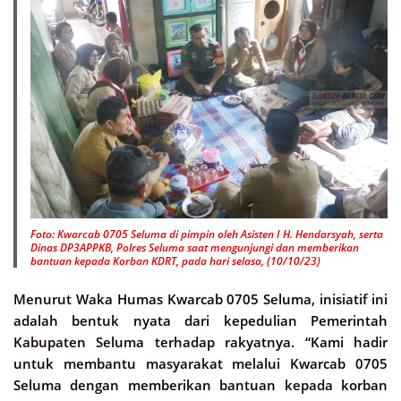
Foto: Kwarcab 0705 Seluma di pimpin oleh Asisten I H. Hendarsyah, serta
Dinas DP3APPKB, Polres Seluma saat mengunjungi dan memberikan
bantuan kepada Korban KDRT, pada hari selasa, (10/10/23)
Menurut Waka Humas Kwarcab 0705 Seluma, inisiatif ini
adalah bentuk nyata dari kepedulian Pemerintah
Kabupaten Seluma terhadap rakyatnya. “Kami hadir
untuk membantu masyarakat melalui Kwarcab 0705
Seluma dengan memberikan bantuan kepada korban