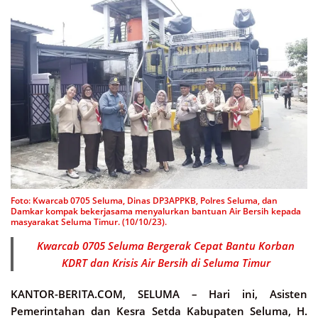
Foto: Kwarcab 0705 Seluma, Dinas DP3APPKB, Polres Seluma, dan
Damkar kompak bekerjasama menyalurkan bantuan Air Bersih kepada
masyarakat Seluma Timur. (10/10/23).
Kwarcab 0705 Seluma Bergerak Cepat Bantu Korban
KDRT dan Krisis Air Bersih di Seluma Timur
KANTOR-BERITA.COM, SELUMA –
Hari ini, Asisten
Pemerintahan dan Kesra Setda Kabupaten Seluma, H.