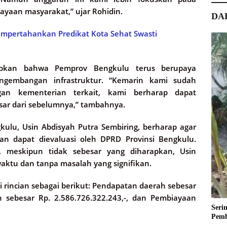
ayaan masyarakat,” ujar Rohidin.
DA
mpertahankan Predikat Kota Sehat Swasti
kapkan bahwa Pemprov Bengkulu terus berupaya
gembangan infrastruktur. “Kemarin kami sudah
n kementerian terkait, kami berharap dapat
sar dari sebelumnya,” tambahnya.
ulu, Usin Abdisyah Putra Sembiring, berharap agar
an dapat dievaluasi oleh DPRD Provinsi Bengkulu.
 meskipun tidak sebesar yang diharapkan, Usin
ktu dan tanpa masalah yang signifikan.
rincian sebagai berikut: Pendapatan daerah sebesar
ah sebesar Rp. 2.586.726.322.243,-, dan Pembiayaan
Seri
Pemb