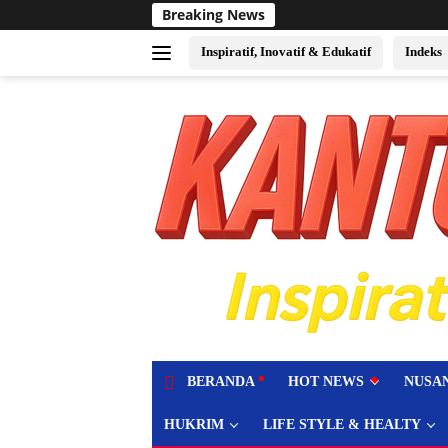
Langsung
Breaking News
Sukses Jadi Tuan
ke
konten
Inspiratif, Inovatif & Edukatif
Indeks
tutup
BERANDA
HOT NEWS
NUSA
HUKRIM
LIFE STYLE & HEALTY