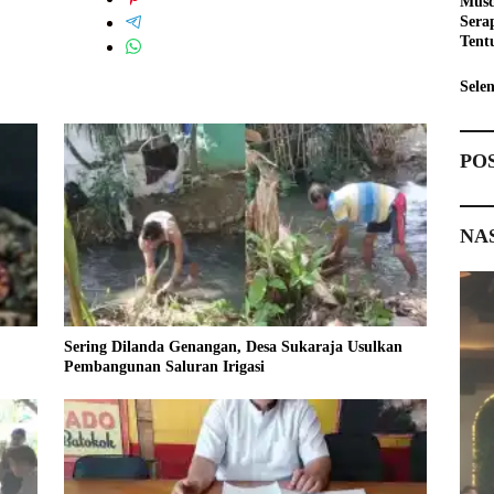
Musd
Sera
Tent
Pemb
Sele
PO
NA
Sering Dilanda Genangan, Desa Sukaraja Usulkan
Pembangunan Saluran Irigasi