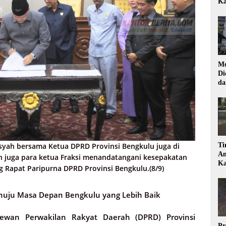
Ka
Mo
Di
da
Di
syah bersama Ketua DPRD Provinsi Bengkulu juga di
Ti
Am
 juga para ketua Fraksi menandatangani kesepakatan
Ka
 Rapat Paripurna DPRD Provinsi Bengkulu.(8/9)
nuju Masa Depan Bengkulu yang Lebih Baik
wan Perwakilan Rakyat Daerah (DPRD) Provinsi
Pr