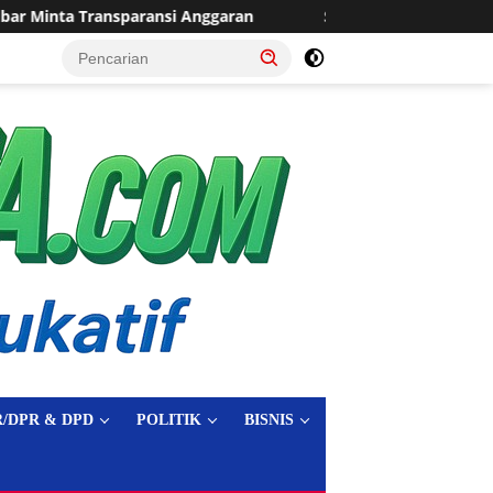
n
Sering Dilanda Genangan, Desa Sukaraja Usulkan Pemb
tutup
/DPR & DPD
POLITIK
BISNIS