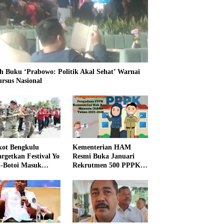
h Buku ‘Prabowo: Politik Akal Sehat’ Warnai
ursus Nasional
ot Bengkulu
Kementerian HAM
rgetkan Festival Yo
Resmi Buka Januari
i-Botoi Masuk
Rekrutmen 500 PPPK,
nder Agenda
Formasi dan 5 Jabatan
onal