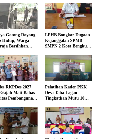
ya Gotong Royong
LPHB Bongkar Dugaan
p Hidup, Warga
Kejanggalan SPMB
raja Bersihkan
SMPN 2 Kota Bengkulu,
kungan Masjid
Minta Audit
Menyeluruh
es RKPDes 2027
Pelatihan Kader PKK
 Gajah Mati Bahas
Desa Taba Lagan
ritas Pembangunan
Tingkatkan Mutu 10
Program Pokok PKK