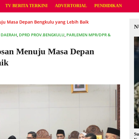
TV BERITA TERKINI
ADVERTORIAL
PENDIDIKAN
ju Masa Depan Bengkulu yang Lebih Baik
N
,
DAERAH
,
DPRD PROV.BENGKULU
,
PARLEMEN MPR/DPR &
osan Menuju Masa Depan
aik
Su