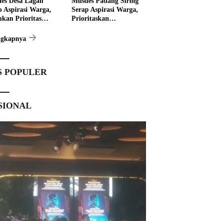
es Desa Lagan
Musdes Padang Siring
p Aspirasi Warga,
Serap Aspirasi Warga,
ukan Prioritas
Prioritaskan
angunan 2027
Pembangunan 2027
ngkapnya
S POPULER
SIONAL