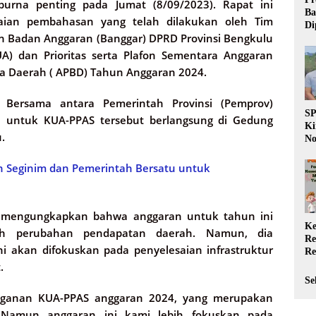
purna penting pada Jumat (8/09/2023). Rapat ini
Ba
aian pembahasan yang telah dilakukan oleh Tim
Di
n Badan Anggaran (Banggar) DPRD Provinsi Bengkulu
Wa
da
A) dan Prioritas serta Plafon Sementara Anggaran
Pe
a Daerah ( APBD) Tahun Anggaran 2024.
P
Bersama antara Pemerintah Provinsi (Pemprov)
S
 untuk KUA-PPAS tersebut berlangsung di Gedung
Ki
.
No
Be
Di
 Seginim dan Pemerintah Bersatu untuk
La
W
, mengungkapkan bahwa anggaran untuk tahun ini
Ke
leh perubahan pendapatan daerah. Namun, dia
Re
 akan difokuskan pada penyelesaian infrastruktur
Re
PP
.
Ja
Se
nganan KUA-PPAS anggaran 2024, yang merupakan
 Namun anggaran ini kami lebih fokuskan pada