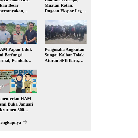
kau Besar
Muatan Rotan:
pertanyakan,
Dugaan Ekspor Ilegal
rga Soroti Kualitas
Memicu Sorotan
n Transparansi
Publik Kalbar
laksanaan
embangunan
PAM Papan Uduk
Pengusaha Angkutan
ni Berfungsi
Sungai Kalbar Tolak
rmal, Pemkab
Aturan SPB Baru,
ngkayang:
Dinilai Ancam
stribusi Air Bersih
Transportasi
ncar ke Rumah
Pedalaman
arga
menterian HAM
smi Buka Januari
krutmen 500
PK, Formasi dan 5
batan
lengkapnya