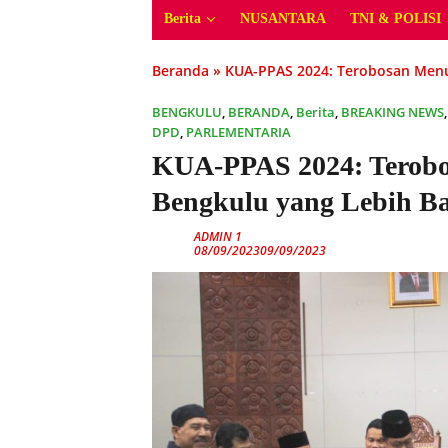
Berita
NUSANTARA
TNI & POLISI
Beranda
»
KUA-PPAS 2024: Terobosan Menu
BENGKULU
,
BERANDA
,
Berita
,
BREAKING NEWS
DPD
,
PARLEMENTARIA
KUA-PPAS 2024: Terob
Bengkulu yang Lebih B
ADMIN 1
08/09/2023
09/09/2023