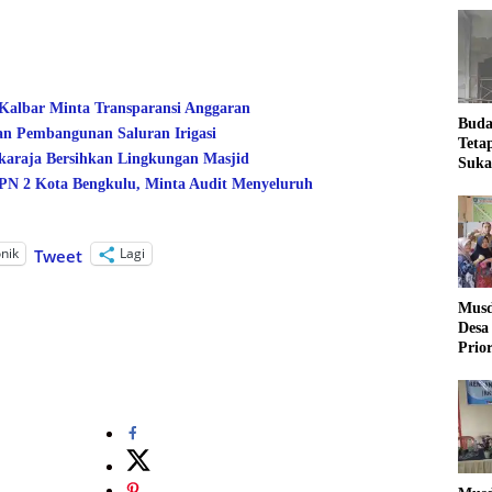
 Kalbar Minta Transparansi Anggaran
Buda
an Pembangunan Saluran Irigasi
Teta
araja Bersihkan Lingkungan Masjid
Suka
Ling
 2 Kota Bengkulu, Minta Audit Menyeluruh
onik
Lagi
Tweet
Musd
Desa
Prio
Desa