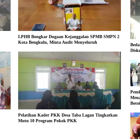
LPHB Bongkar Dugaan Kejanggalan SPMB SMPN 2
Kota Bengkulu, Minta Audit Menyeluruh
Beda
Disk
Pemk
Mena
Boto
Kale
Nasi
Pelatihan Kader PKK Desa Taba Lagan Tingkatkan
Mutu 10 Program Pokok PKK