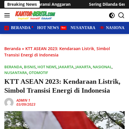
Langsung
 Anggaran
Breaking News
Sering Dilanda Genangan, Desa Sukaraja Usul
ke
konten
BERANDA
HOT NEWS
NUSANTARA
NASIONAL
Beranda
»
KTT ASEAN 2023: Kendaraan Listrik, Simbol
Transisi Energi di Indonesia
BERANDA
,
BISNIS
,
HOT NEWS
,
JAKARTA
,
JAKARTA
,
NASIONAL
,
NUSANTARA
,
OTOMOTIF
KTT ASEAN 2023: Kendaraan Listrik,
Simbol Transisi Energi di Indonesia
ADMIN 1
03/09/2023