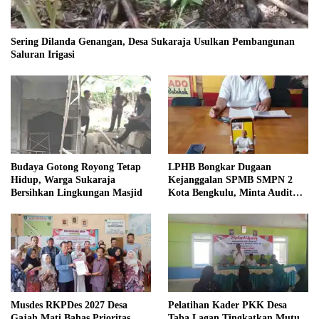
Sering Dilanda Genangan, Desa Sukaraja Usulkan Pembangunan
Saluran Irigasi
Budaya Gotong Royong Tetap
LPHB Bongkar Dugaan
Hidup, Warga Sukaraja
Kejanggalan SPMB SMPN 2
Bersihkan Lingkungan Masjid
Kota Bengkulu, Minta Audit
Menyeluruh
Musdes RKPDes 2027 Desa
Pelatihan Kader PKK Desa
Gajah Mati Bahas Prioritas
Taba Lagan Tingkatkan Mutu