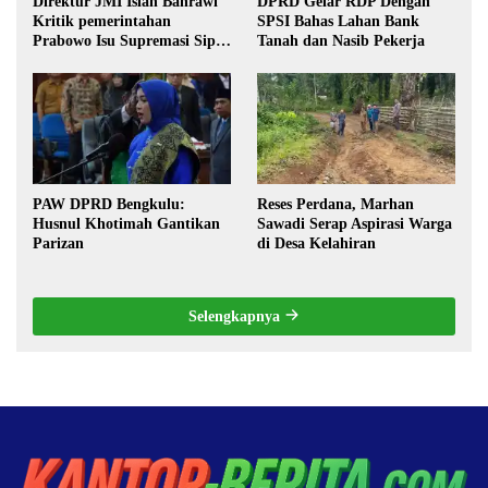
Direktur JMI Islah Bahrawi
DPRD Gelar RDP Dengan
Kritik pemerintahan
SPSI Bahas Lahan Bank
Prabowo Isu Supremasi Sipil,
Tanah dan Nasib Pekerja
Militerisasi, dan Wacana
Pilkada oleh DPRD
PAW DPRD Bengkulu:
Reses Perdana, Marhan
Husnul Khotimah Gantikan
Sawadi Serap Aspirasi Warga
Parizan
di Desa Kelahiran
Selengkapnya