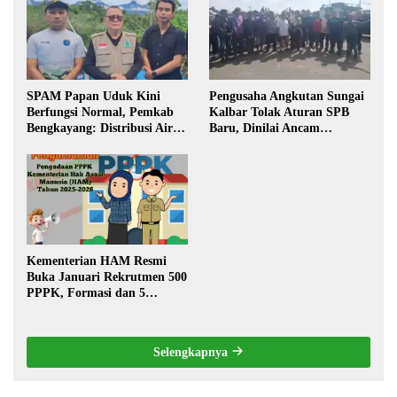
SPAM Papan Uduk Kini
Pengusaha Angkutan Sungai
Berfungsi Normal, Pemkab
Kalbar Tolak Aturan SPB
Bengkayang: Distribusi Air
Baru, Dinilai Ancam
Bersih Lancar ke Rumah
Transportasi Pedalaman
Warga
Kementerian HAM Resmi
Buka Januari Rekrutmen 500
PPPK, Formasi dan 5
Jabatan
Selengkapnya