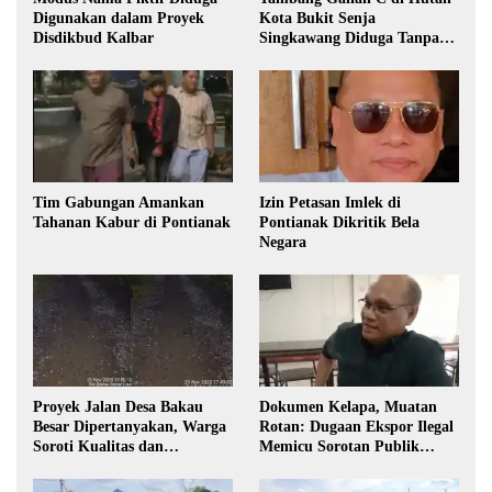
Digunakan dalam Proyek
Kota Bukit Senja
Disdikbud Kalbar
Singkawang Diduga Tanpa
Izin
Tim Gabungan Amankan
Izin Petasan Imlek di
Tahanan Kabur di Pontianak
Pontianak Dikritik Bela
Negara
Proyek Jalan Desa Bakau
Dokumen Kelapa, Muatan
Besar Dipertanyakan, Warga
Rotan: Dugaan Ekspor Ilegal
Soroti Kualitas dan
Memicu Sorotan Publik
Transparansi Pelaksanaan
Kalbar
Pembangunan