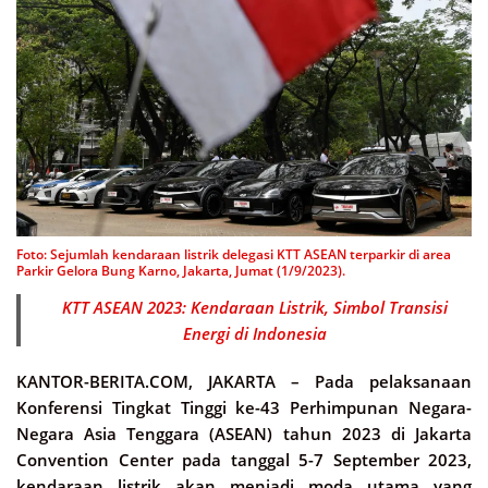
Foto: Sejumlah kendaraan listrik delegasi KTT ASEAN terparkir di area
Parkir Gelora Bung Karno, Jakarta, Jumat (1/9/2023).
KTT ASEAN 2023: Kendaraan Listrik, Simbol Transisi
Energi di Indonesia
KANTOR-BERITA.COM, JAKARTA –
Pada pelaksanaan
Konferensi Tingkat Tinggi ke-43 Perhimpunan Negara-
Negara Asia Tenggara (ASEAN) tahun 2023 di Jakarta
Convention Center pada tanggal 5-7 September 2023,
kendaraan listrik akan menjadi moda utama yang