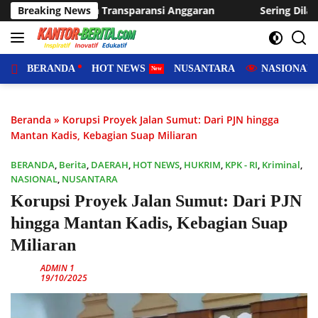
Langsung
Anggaran
Breaking News
Sering Dilanda Genangan, Desa Sukaraja Usulka
ke
konten
BERANDA
HOT NEWS
NUSANTARA
NASIONAL
Beranda
»
Korupsi Proyek Jalan Sumut: Dari PJN hingga
Mantan Kadis, Kebagian Suap Miliaran
BERANDA
,
Berita
,
DAERAH
,
HOT NEWS
,
HUKRIM
,
KPK - RI
,
Kriminal
,
NASIONAL
,
NUSANTARA
Korupsi Proyek Jalan Sumut: Dari PJN
hingga Mantan Kadis, Kebagian Suap
Miliaran
ADMIN 1
19/10/2025