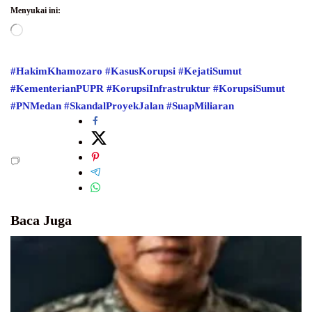
Menyukai ini:
Memuat...
#HakimKhamozaro
#KasusKorupsi
#KejatiSumut
#KementerianPUPR
#KorupsiInfrastruktur
#KorupsiSumut
#PNMedan
#SkandalProyekJalan
#SuapMiliaran
Baca Juga