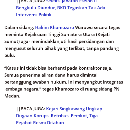
||BACA JUGA:
Seleksi Jabatan Eselon II
Bengkulu Diundur, BKD Tegaskan Tak Ada
Intervensi Politik
Dalam sidang,
Hakim Khamozaro
Waruwu secara tegas
meminta Kejaksaan Tinggi Sumatera Utara (Kejati
Sumut) agar menindaklanjuti hasil persidangan dan
mengusut seluruh pihak yang terlibat, tanpa pandang
bulu.
“Kasus ini tidak bisa berhenti pada kontraktor saja.
Semua penerima aliran dana harus dimintai
pertanggungjawaban hukum. Ini menyangkut integritas
lembaga negara,” tegas Khamozaro di ruang sidang PN
Medan.
||BACA JUGA:
Kejari Singkawang Ungkap
Dugaan Korupsi Retribusi Pemkot, Tiga
Pejabat Resmi Ditahan