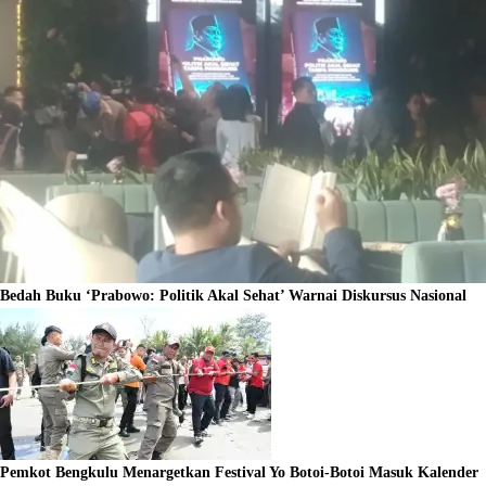
Bedah Buku ‘Prabowo: Politik Akal Sehat’ Warnai Diskursus Nasional
Pemkot Bengkulu Menargetkan Festival Yo Botoi-Botoi Masuk Kalender