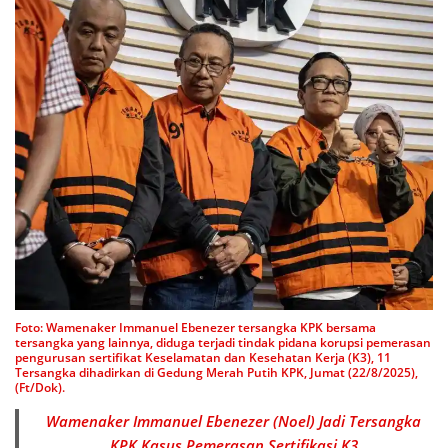
Foto: Wamenaker Immanuel Ebenezer tersangka KPK bersama
tersangka yang lainnya, diduga terjadi tindak pidana korupsi pemerasan
pengurusan sertifikat Keselamatan dan Kesehatan Kerja (K3), 11
Tersangka dihadirkan di Gedung Merah Putih KPK, Jumat (22/8/2025),
(Ft/Dok).
Wamenaker Immanuel Ebenezer (Noel) Jadi Tersangka
KPK Kasus Pemerasan Sertifikasi K3