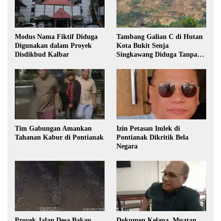
Modus Nama Fiktif Diduga
Tambang Galian C di Hutan
Digunakan dalam Proyek
Kota Bukit Senja
Disdikbud Kalbar
Singkawang Diduga Tanpa
Izin
Tim Gabungan Amankan
Izin Petasan Imlek di
Tahanan Kabur di Pontianak
Pontianak Dikritik Bela
Negara
Proyek Jalan Desa Bakau
Dokumen Kelapa, Muatan