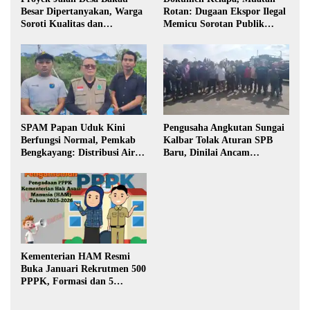
Besar Dipertanyakan, Warga
Rotan: Dugaan Ekspor Ilegal
Soroti Kualitas dan
Memicu Sorotan Publik
Transparansi Pelaksanaan
Kalbar
Pembangunan
SPAM Papan Uduk Kini
Pengusaha Angkutan Sungai
Berfungsi Normal, Pemkab
Kalbar Tolak Aturan SPB
Bengkayang: Distribusi Air
Baru, Dinilai Ancam
Bersih Lancar ke Rumah
Transportasi Pedalaman
Warga
Kementerian HAM Resmi
Buka Januari Rekrutmen 500
PPPK, Formasi dan 5
Jabatan