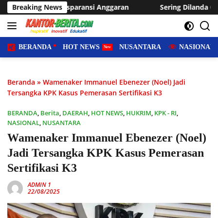
Langsung
nsi Anggaran
Breaking News
Sering Dilanda Genangan, Desa Sukaraja Us
ke
konten
BERANDA
HOT NEWS
NUSANTARA
NASIONAL
Beranda
»
Wamenaker Immanuel Ebenezer (Noel) Jadi
Tersangka KPK Kasus Pemerasan Sertifikasi K3
BERANDA
,
Berita
,
DAERAH
,
HOT NEWS
,
HUKRIM
,
KPK - RI
,
NASIONAL
,
NUSANTARA
Wamenaker Immanuel Ebenezer (Noel)
Jadi Tersangka KPK Kasus Pemerasan
Sertifikasi K3
ADMIN 1
22/08/2025