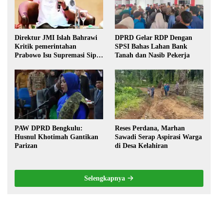
Direktur JMI Islah Bahrawi
DPRD Gelar RDP Dengan
Kritik pemerintahan
SPSI Bahas Lahan Bank
Prabowo Isu Supremasi Sipil,
Tanah dan Nasib Pekerja
Militerisasi, dan Wacana
Pilkada oleh DPRD
PAW DPRD Bengkulu:
Reses Perdana, Marhan
Husnul Khotimah Gantikan
Sawadi Serap Aspirasi Warga
Parizan
di Desa Kelahiran
Selengkapnya