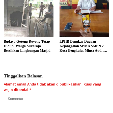
Budaya Gotong Royong Tetap
LPHB Bongkar Dugaan
Hidup, Warga Sukaraja
Kejanggalan SPMB SMPN 2
Bersihkan Lingkungan Masjid
Kota Bengkulu, Minta Audit
Menyeluruh
Tinggalkan Balasan
Alamat email Anda tidak akan dipublikasikan.
Ruas yang
wajib ditandai
*