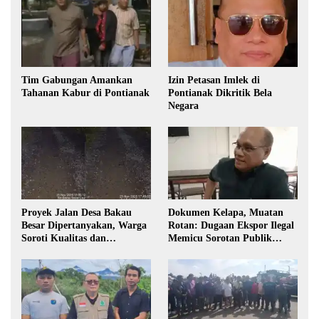
Tim Gabungan Amankan
Izin Petasan Imlek di
Tahanan Kabur di Pontianak
Pontianak Dikritik Bela
Negara
Proyek Jalan Desa Bakau
Dokumen Kelapa, Muatan
Besar Dipertanyakan, Warga
Rotan: Dugaan Ekspor Ilegal
Soroti Kualitas dan
Memicu Sorotan Publik
Transparansi Pelaksanaan
Kalbar
Pembangunan