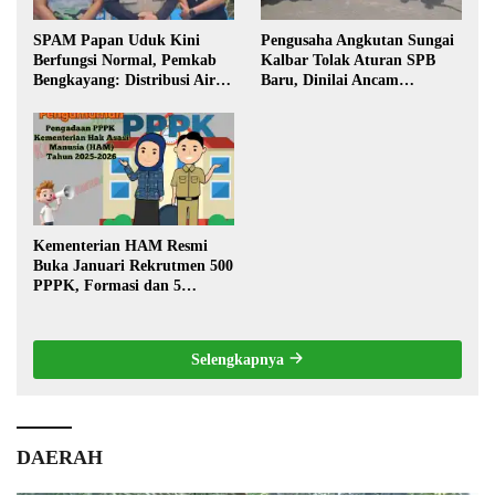
SPAM Papan Uduk Kini
Pengusaha Angkutan Sungai
Berfungsi Normal, Pemkab
Kalbar Tolak Aturan SPB
Bengkayang: Distribusi Air
Baru, Dinilai Ancam
Bersih Lancar ke Rumah
Transportasi Pedalaman
Warga
Kementerian HAM Resmi
Buka Januari Rekrutmen 500
PPPK, Formasi dan 5
Jabatan
Selengkapnya
DAERAH