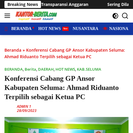
Langsung
ransparansi Anggaran
Breaking News
Sering Dilanda Genangan, Desa Su
ke
konten
BERANDA
HOT NEWS
NUSANTARA
NASIONAL
Beranda
»
Konferensi Cabang GP Ansor Kabupaten Seluma:
Ahmad Riduanto Terpilih sebagai Ketua PC
BERANDA
,
Berita
,
DAERAH
,
HOT NEWS
,
KAB.SELUMA
Konferensi Cabang GP Ansor
Kabupaten Seluma: Ahmad Riduanto
Terpilih sebagai Ketua PC
ADMIN 1
28/09/2023