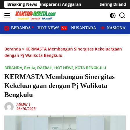
Langsung
paransi Anggaran
Breaking News
Sering Dilanda Genangan, Desa Sukaraj
ke
konten
BERANDA
HOT NEWS
NUSANTARA
NASIONAL
Beranda
»
KERMASTA Membangun Sinergitas Kekeluargaan
dengan Pj Walikota Bengkulu
BERANDA
,
Berita
,
DAERAH
,
HOT NEWS
,
KOTA BENGKULU
KERMASTA Membangun Sinergitas
Kekeluargaan dengan Pj Walikota
Bengkulu
ADMIN 1
08/10/2023