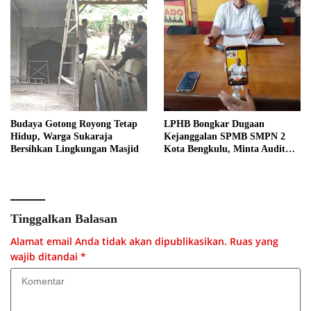
Budaya Gotong Royong Tetap
LPHB Bongkar Dugaan
Hidup, Warga Sukaraja
Kejanggalan SPMB SMPN 2
Bersihkan Lingkungan Masjid
Kota Bengkulu, Minta Audit
Menyeluruh
Tinggalkan Balasan
Alamat email Anda tidak akan dipublikasikan.
Ruas yang
wajib ditandai
*