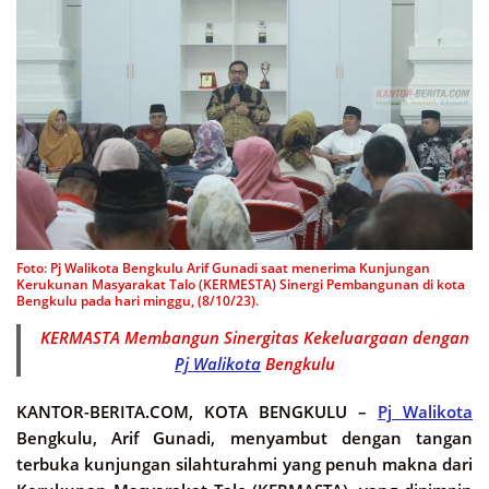
Foto: Pj Walikota Bengkulu Arif Gunadi saat menerima Kunjungan
Kerukunan Masyarakat Talo (KERMESTA) Sinergi Pembangunan di kota
Bengkulu pada hari minggu, (8/10/23).
KERMASTA Membangun Sinergitas Kekeluargaan dengan
Pj Walikota
Bengkulu
KANTOR-BERITA.COM, KOTA BENGKULU –
Pj Walikota
Bengkulu, Arif Gunadi, menyambut dengan tangan
terbuka kunjungan silahturahmi yang penuh makna dari