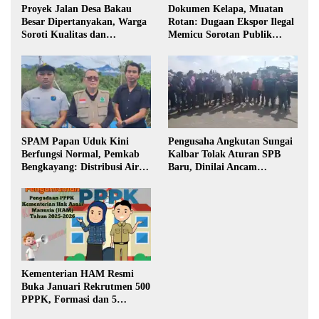
Proyek Jalan Desa Bakau
Dokumen Kelapa, Muatan
Besar Dipertanyakan, Warga
Rotan: Dugaan Ekspor Ilegal
Soroti Kualitas dan
Memicu Sorotan Publik
Transparansi Pelaksanaan
Kalbar
Pembangunan
SPAM Papan Uduk Kini
Pengusaha Angkutan Sungai
Berfungsi Normal, Pemkab
Kalbar Tolak Aturan SPB
Bengkayang: Distribusi Air
Baru, Dinilai Ancam
Bersih Lancar ke Rumah
Transportasi Pedalaman
Warga
Kementerian HAM Resmi
Buka Januari Rekrutmen 500
PPPK, Formasi dan 5
Jabatan