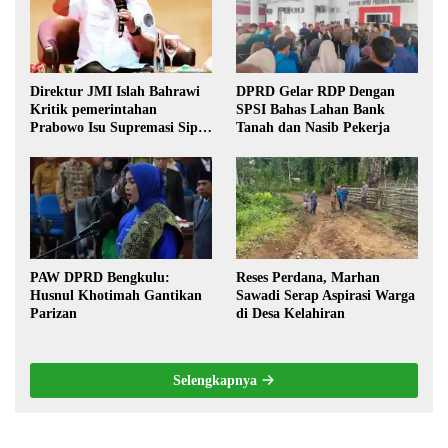
Direktur JMI Islah Bahrawi
DPRD Gelar RDP Dengan
Kritik pemerintahan
SPSI Bahas Lahan Bank
Prabowo Isu Supremasi Sipil,
Tanah dan Nasib Pekerja
Militerisasi, dan Wacana
Pilkada oleh DPRD
PAW DPRD Bengkulu:
Reses Perdana, Marhan
Husnul Khotimah Gantikan
Sawadi Serap Aspirasi Warga
Parizan
di Desa Kelahiran
Selengkapnya