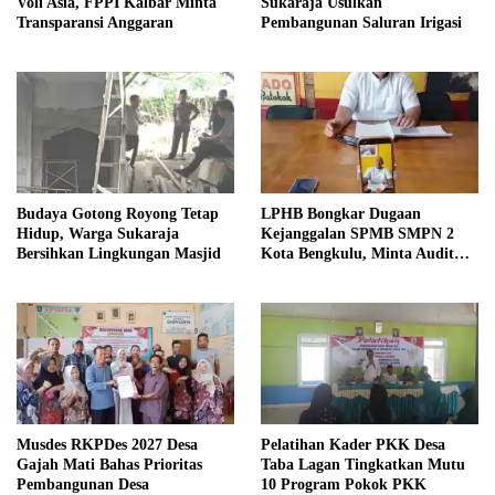
Voli Asia, FPPI Kalbar Minta
Sukaraja Usulkan
Transparansi Anggaran
Pembangunan Saluran Irigasi
Budaya Gotong Royong Tetap
LPHB Bongkar Dugaan
Hidup, Warga Sukaraja
Kejanggalan SPMB SMPN 2
Bersihkan Lingkungan Masjid
Kota Bengkulu, Minta Audit
Menyeluruh
Musdes RKPDes 2027 Desa
Pelatihan Kader PKK Desa
Gajah Mati Bahas Prioritas
Taba Lagan Tingkatkan Mutu
Pembangunan Desa
10 Program Pokok PKK