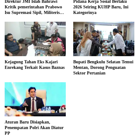
Direktur JMI Islah Bahrawi
Pidana Kerja Sosial Berlaku
Kritik pemerintahan Prabowo
2026 Seiring KUHP Baru, Ini
Isu Supremasi Sipil, Militerisasi,
Kategorinya
dan Wacana Pilkada oleh
DPRD
Kejagung Tahan Eks Kajari
Bupati Bengkulu Selatan Temui
Enrekang Terkait Kasus Baznas
Mentan, Dorong Penguatan
Sektor Pertanian
Aturan Baru Disiapkan,
Penempatan Polri Akan Diatur
PP