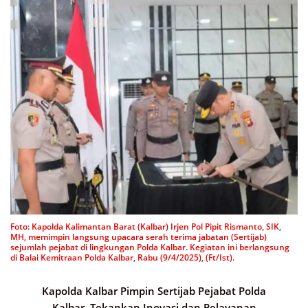
Foto: Kapolda Kalimantan Barat (Kalbar) Irjen Pol Pipit Rismanto, SIK,
MH, memimpin langsung upacara serah terima jabatan (Sertijab)
sejumlah pejabat di lingkungan Polda Kalbar. Kegiatan ini berlangsung
di Balai Kemitraan Polda Kalbar, Rabu (9/4/2025), (Ft/Ist).
Kapolda Kalbar Pimpin Sertijab Pejabat Polda
Kalbar, Tekankan Inovasi dan Pelayanan