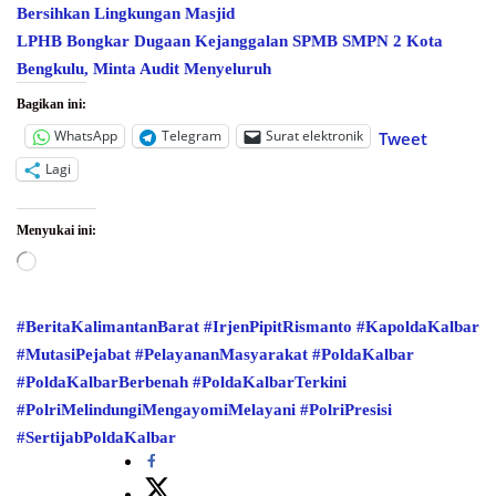
Bersihkan Lingkungan Masjid
LPHB Bongkar Dugaan Kejanggalan SPMB SMPN 2 Kota
Bengkulu, Minta Audit Menyeluruh
Bagikan ini:
WhatsApp
Telegram
Surat elektronik
Tweet
Lagi
Menyukai ini:
Memuat...
#BeritaKalimantanBarat
#IrjenPipitRismanto
#KapoldaKalbar
#MutasiPejabat
#PelayananMasyarakat
#PoldaKalbar
#PoldaKalbarBerbenah
#PoldaKalbarTerkini
#PolriMelindungiMengayomiMelayani
#PolriPresisi
#SertijabPoldaKalbar