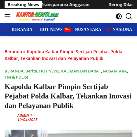
Langsung
nggaran
Breaking News
Sering Dilanda Genangan, Desa Sukaraja Usulka
ke
konten
BERANDA
HOT NEWS
NUSANTARA
NASIONAL
Beranda
»
Kapolda Kalbar Pimpin Sertijab Pejabat Polda
Kalbar, Tekankan Inovasi dan Pelayanan Publik
BERANDA
,
Berita
,
HOT NEWS
,
KALIMANTAN BARAT
,
NUSANTARA
,
TNI & POLISI
Kapolda Kalbar Pimpin Sertijab
Pejabat Polda Kalbar, Tekankan Inovasi
dan Pelayanan Publik
ADMIN 1
10/04/2025