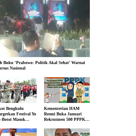
h Buku ‘Prabowo: Politik Akal Sehat’ Warnai
ursus Nasional
ot Bengkulu
Kementerian HAM
rgetkan Festival Yo
Resmi Buka Januari
i-Botoi Masuk
Rekrutmen 500 PPPK,
nder Agenda
Formasi dan 5 Jabatan
onal