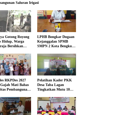
angunan Saluran Irigasi
ya Gotong Royong
LPHB Bongkar Dugaan
p Hidup, Warga
Kejanggalan SPMB
raja Bersihkan
SMPN 2 Kota Bengkulu,
kungan Masjid
Minta Audit
Menyeluruh
es RKPDes 2027
Pelatihan Kader PKK
 Gajah Mati Bahas
Desa Taba Lagan
ritas Pembangunan
Tingkatkan Mutu 10
Program Pokok PKK