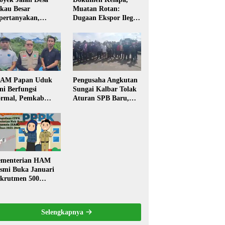
kau Besar
Muatan Rotan:
pertanyakan,
Dugaan Ekspor Ilegal
rga Soroti Kualitas
Memicu Sorotan
n Transparansi
Publik Kalbar
laksanaan
embangunan
PAM Papan Uduk
Pengusaha Angkutan
ni Berfungsi
Sungai Kalbar Tolak
rmal, Pemkab
Aturan SPB Baru,
ngkayang:
Dinilai Ancam
stribusi Air Bersih
Transportasi
ncar ke Rumah
Pedalaman
arga
menterian HAM
smi Buka Januari
krutmen 500
PK, Formasi dan 5
batan
Selengkapnya