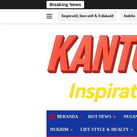
Langsung
Breaking News
Sukses Jadi Tuan Ruma
ke
konten
Inspiratif, Inovatif & Edukatif
Indeks
tutup
BERANDA
HOT NEWS
NUSA
HUKRIM
LIFE STYLE & HEALTY