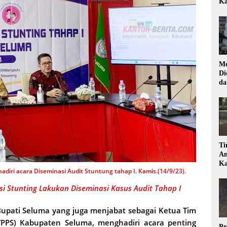
Ka
Mo
Di
da
Di
Ti
Am
Ka
hadiri acara Diseminasi Audit Stuntung tahap I. Kamis.(14/9/23).
 Stunting Lakukan Diseminasi Kasus Audit Tahap I
upati Seluma yang juga menjabat sebagai Ketua Tim
TPPS) Kabupaten Seluma, menghadiri acara penting
Pr