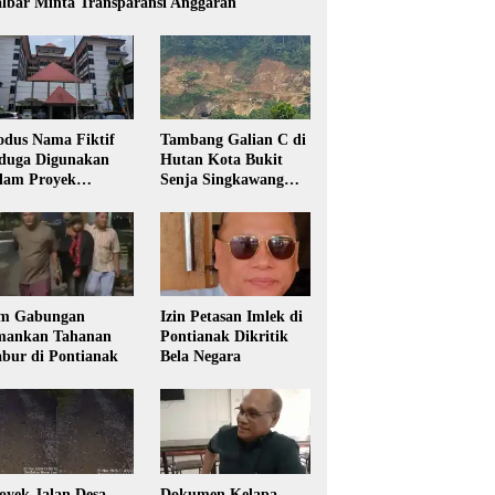
lbar Minta Transparansi Anggaran
dus Nama Fiktif
Tambang Galian C di
duga Digunakan
Hutan Kota Bukit
lam Proyek
Senja Singkawang
sdikbud Kalbar
Diduga Tanpa Izin
m Gabungan
Izin Petasan Imlek di
ankan Tahanan
Pontianak Dikritik
bur di Pontianak
Bela Negara
oyek Jalan Desa
Dokumen Kelapa,