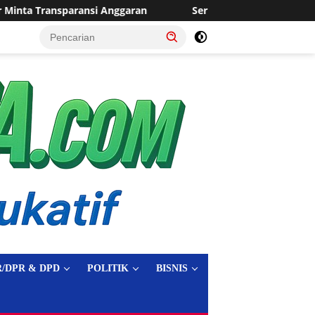
Sering Dilanda Genangan, Desa Sukaraja Usulkan Pembanguna
tutup
/DPR & DPD
POLITIK
BISNIS