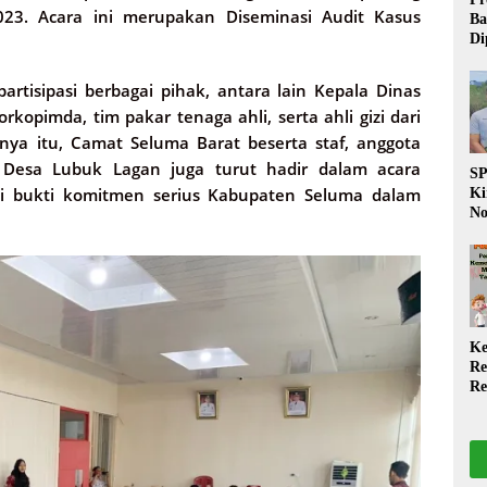
23. Acara ini merupakan Diseminasi Audit Kasus
Ba
Di
Wa
da
rtisipasi berbagai pihak, antara lain Kepala Dinas
Pe
opimda, tim pakar tenaga ahli, serta ahli gizi dari
P
ya itu, Camat Seluma Barat beserta staf, anggota
Desa Lubuk Lagan juga turut hadir dalam acara
S
i bukti komitmen serius Kabupaten Seluma dalam
Ki
No
Be
Di
La
W
Ke
Re
Re
PP
Ja