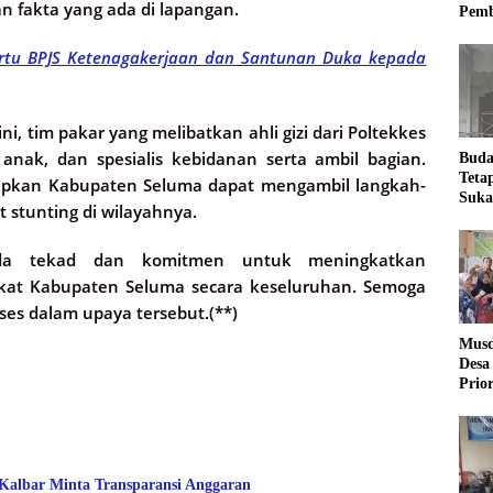
 fakta yang ada di lapangan.
Pemb
rtu BPJS Ketenagakerjaan dan Santunan Duka kepada
i, tim pakar yang melibatkan ahli gizi dari Poltekkes
 anak, dan spesialis kebidanan serta ambil bagian.
Buda
Teta
arapkan Kabupaten Seluma dapat mengambil langkah-
Suka
 stunting di wilayahnya.
Ling
ada tekad dan komitmen untuk meningkatkan
kat Kabupaten Seluma secara keseluruhan. Semoga
ses dalam upaya tersebut.(**)
Musd
Desa
Prio
Desa
 Kalbar Minta Transparansi Anggaran