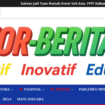
h Event Voli Asia, FPPI Kalbar Minta Transparansi Anggaran
NTARA
NASIONAL
DAERAH
PARLEMEN MPR
DESA
MANCANEGARA