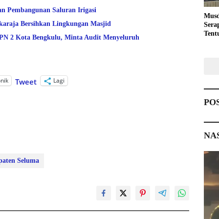
an Pembangunan Saluran Irigasi
Musd
araja Bersihkan Lingkungan Masjid
Sera
Tent
 2 Kota Bengkulu, Minta Audit Menyeluruh
Pemb
onik
Lagi
Tweet
PO
NA
aten Seluma