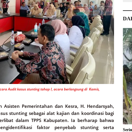
DA
cara Audit kasus stunting tahap I, acara berlangsung di Kamis,
eh Asisten Pemerintahan dan Kesra, H. Hendarsyah,
sus stunting sebagai alat kajian dan koordinasi bagi
rlibat dalam TPPS Kabupaten. Ia berharap bahwa
identifikasi faktor penyebab stunting serta
Seri