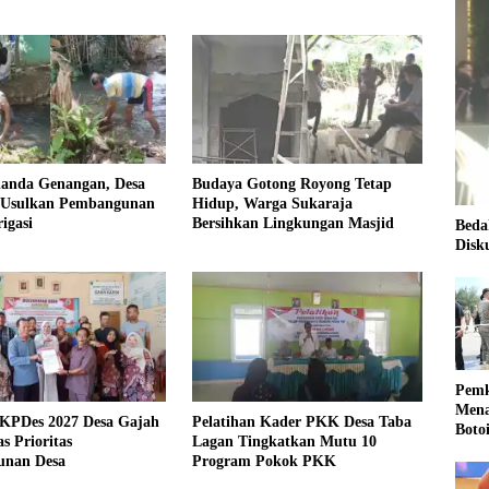
landa Genangan, Desa
Budaya Gotong Royong Tetap
 Usulkan Pembangunan
Hidup, Warga Sukaraja
igasi
Bersihkan Lingkungan Masjid
Beda
Disk
Pemk
Mena
KPDes 2027 Desa Gajah
Pelatihan Kader PKK Desa Taba
Boto
s Prioritas
Lagan Tingkatkan Mutu 10
Kale
nan Desa
Program Pokok PKK
Nasi