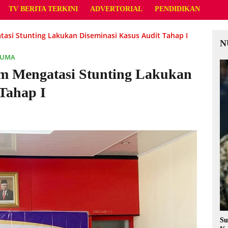
TV BERITA TERKINI
ADVERTORIAL
PENDIDIKAN
si Stunting Lakukan Diseminasi Kasus Audit Tahap I
N
LUMA
m Mengatasi Stunting Lakukan
Tahap I
Su