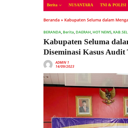
Berita
NUSANTARA
TNI & POLISI
Beranda
»
Kabupaten Seluma dalam Mengata
BERANDA
,
Berita
,
DAERAH
,
HOT NEWS
,
KAB.SE
Kabupaten Seluma dala
Diseminasi Kasus Audit 
ADMIN 1
14/09/2023