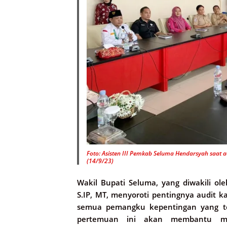
Foto: Asisten III Pemkab Seluma Hendarsyah saat a
(14/9/23)
Wakil Bupati Seluma, yang diwakili ol
S.IP, MT, menyoroti pentingnya audit ka
semua pemangku kepentingan yang te
pertemuan ini akan membantu meng