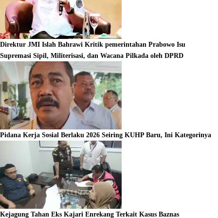
Direktur JMI Islah Bahrawi Kritik pemerintahan Prabowo Isu
Supremasi Sipil, Militerisasi, dan Wacana Pilkada oleh DPRD
Pidana Kerja Sosial Berlaku 2026 Seiring KUHP Baru, Ini Kategorinya
Kejagung Tahan Eks Kajari Enrekang Terkait Kasus Baznas