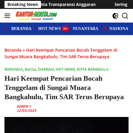
Langsung
aransi Anggaran
Breaking News
Sering Dilanda Genangan, Desa Sukaraj
ke
konten
BERANDA
HOT NEWS
NUSANTARA
NASIONAL
Beranda
»
Hari Keempat Pencarian Bocah Tenggelam di
Sungai Muara Bangkahulu, Tim SAR Terus Berupaya
BERANDA
,
Berita
,
DAERAH
,
HOT NEWS
,
KOTA BENGKULU
Hari Keempat Pencarian Bocah
Tenggelam di Sungai Muara
Bangkahulu, Tim SAR Terus Berupaya
ADMIN 1
22/03/2025