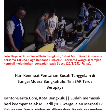
Foto: Kepala Dinas Sosial Kota Bengkulu, Sahat Marulitua Situmorang
bersama Taruna Siaga Bencana (TAGANA), bersama warga setempat,
kembali melanjutkan pencarian pada Sabtu (22/3/25), (Ft/Ist).
Hari Keempat Pencarian Bocah Tenggelam di
Sungai Muara Bangkahulu, Tim SAR Terus
Berupaya
Kantor-Berita.Com, Kota Bengkulu||
Sudah memasuki
hari keempat sejak M. Fadli (10), warga Jalan Merpati IV,
Kelurahan Rawa Makmur, dilaporkan Bocah tenggelam