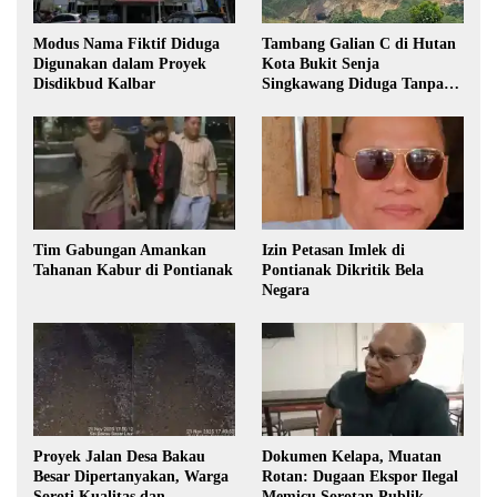
Modus Nama Fiktif Diduga
Tambang Galian C di Hutan
Digunakan dalam Proyek
Kota Bukit Senja
Disdikbud Kalbar
Singkawang Diduga Tanpa
Izin
Tim Gabungan Amankan
Izin Petasan Imlek di
Tahanan Kabur di Pontianak
Pontianak Dikritik Bela
Negara
Proyek Jalan Desa Bakau
Dokumen Kelapa, Muatan
Besar Dipertanyakan, Warga
Rotan: Dugaan Ekspor Ilegal
Soroti Kualitas dan
Memicu Sorotan Publik