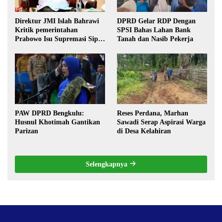
Direktur JMI Islah Bahrawi
DPRD Gelar RDP Dengan
Kritik pemerintahan
SPSI Bahas Lahan Bank
Prabowo Isu Supremasi Sipil,
Tanah dan Nasib Pekerja
Militerisasi, dan Wacana
Pilkada oleh DPRD
PAW DPRD Bengkulu:
Reses Perdana, Marhan
Husnul Khotimah Gantikan
Sawadi Serap Aspirasi Warga
Parizan
di Desa Kelahiran
Selengkapnya