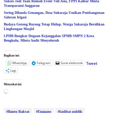
Sukses Jadi Tuan Rumah Event Voli Asia, FPPI Kalbar Minta
Transparansi Anggaran
Sering Dilanda Genangan, Desa Sukaraja Usulkan Pembangunan
Saluran Irigasi
Budaya Gotong Royong Tetap Hidup, Warga Sukaraja Bersihkan
Lingkungan Masjid
LPHB Bongkar Dugaan Kejanggalan SPMB SMPN 2 Kota
Bengkulu, Minta Audit Menyeluruh
Bagikan ini:
WhatsApp
Telegram
Surat elektronik
Tweet
Lagi
Menyukai ini:
Memuat...
#Bantu Rakyat
#Enggano
#fasilitas publik