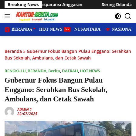
Langsung
ansi Anggaran
Breaking News
Sering Dilanda Genangan, Desa Sukaraja U
ke
konten
BERANDA
HOT NEWS
NUSANTARA
NASIONAL
Beranda
»
Gubernur Fokus Bangun Pulau Enggano: Serahkan
Bus Sekolah, Ambulans, dan Cetak Sawah
BENGKULU
,
BERANDA
,
Berita
,
DAERAH
,
HOT NEWS
Gubernur Fokus Bangun Pulau
Enggano: Serahkan Bus Sekolah,
Ambulans, dan Cetak Sawah
ADMIN 1
22/07/2025