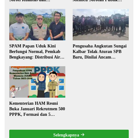
Transparansi Pelaksanaan
Kalbar
Pembangunan
SPAM Papan Uduk Kini
Pengusaha Angkutan Sungai
Berfungsi Normal, Pemkab
Kalbar Tolak Aturan SPB
Bengkayang: Distribusi Air
Baru, Dinilai Ancam
Bersih Lancar ke Rumah
Transportasi Pedalaman
Warga
Kementerian HAM Resmi
Buka Januari Rekrutmen 500
PPPK, Formasi dan 5
Jabatan
Selengkapnya