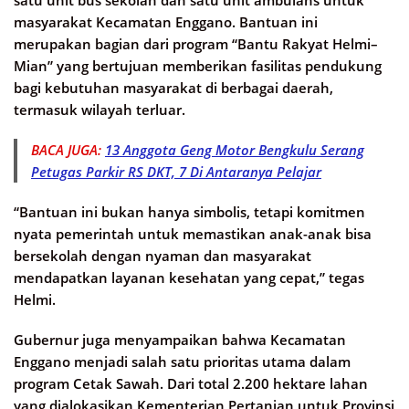
satu unit bus sekolah dan satu unit ambulans untuk
masyarakat Kecamatan Enggano. Bantuan ini
merupakan bagian dari program “Bantu Rakyat Helmi–
Mian” yang bertujuan memberikan fasilitas pendukung
bagi kebutuhan masyarakat di berbagai daerah,
termasuk wilayah terluar.
BACA JUGA:
13 Anggota Geng Motor Bengkulu Serang
Petugas Parkir RS DKT, 7 Di Antaranya Pelajar
“Bantuan ini bukan hanya simbolis, tetapi komitmen
nyata pemerintah untuk memastikan anak-anak bisa
bersekolah dengan nyaman dan masyarakat
mendapatkan layanan kesehatan yang cepat,” tegas
Helmi.
Gubernur juga menyampaikan bahwa Kecamatan
Enggano menjadi salah satu prioritas utama dalam
program Cetak Sawah. Dari total 2.200 hektare lahan
yang dialokasikan Kementerian Pertanian untuk Provinsi