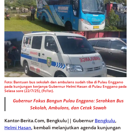
Foto: Bantuan bus sekolah dan ambulans sudah tiba di Pulau Enggano
pada kunjungan kerjanya Gubernur Helmi Hasan di Pulau Enggano pada
Selasa sore (22/7/25), (Ft/Ist).
Gubernur Fokus Bangun Pulau Enggano: Serahkan Bus
Sekolah, Ambulans, dan Cetak Sawah
Kantor-Berita.Com, Bengkulu||
Gubernur
Bengkulu
,
Helmi Hasan
, kembali melanjutkan agenda kunjungan