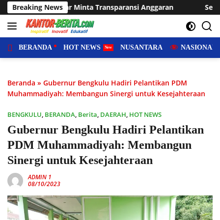
Langsung
nta Transparansi Anggaran
Breaking News
Sering Dilanda Genangan, Des
ke
konten
BERANDA
HOT NEWS
NUSANTARA
NASIONAL
Beranda
»
Gubernur Bengkulu Hadiri Pelantikan PDM
Muhammadiyah: Membangun Sinergi untuk Kesejahteraan
BENGKULU
,
BERANDA
,
Berita
,
DAERAH
,
HOT NEWS
Gubernur Bengkulu Hadiri Pelantikan
PDM Muhammadiyah: Membangun
Sinergi untuk Kesejahteraan
ADMIN 1
08/10/2023