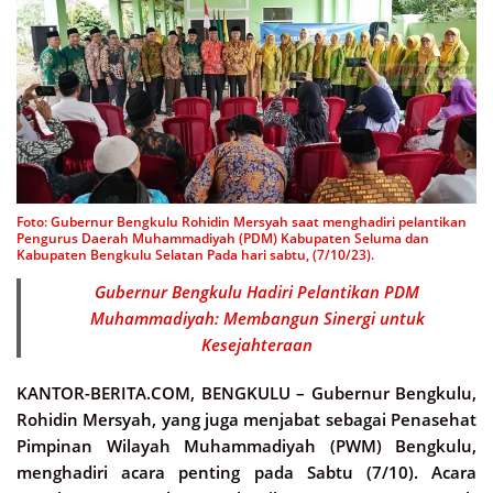
Foto: Gubernur Bengkulu Rohidin Mersyah saat menghadiri pelantikan
Pengurus Daerah Muhammadiyah (PDM) Kabupaten Seluma dan
Kabupaten Bengkulu Selatan Pada hari sabtu, (7/10/23).
Gubernur Bengkulu Hadiri Pelantikan PDM
Muhammadiyah: Membangun Sinergi untuk
Kesejahteraan
KANTOR-BERITA.COM, BENGKULU –
Gubernur Bengkulu,
Rohidin Mersyah, yang juga menjabat sebagai Penasehat
Pimpinan Wilayah Muhammadiyah (PWM) Bengkulu,
menghadiri acara penting pada Sabtu (7/10). Acara