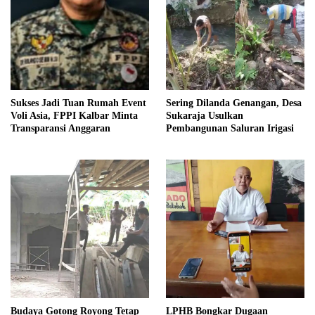
Sukses Jadi Tuan Rumah Event
Sering Dilanda Genangan, Desa
Voli Asia, FPPI Kalbar Minta
Sukaraja Usulkan
Transparansi Anggaran
Pembangunan Saluran Irigasi
Budaya Gotong Royong Tetap
LPHB Bongkar Dugaan