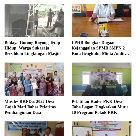
Budaya Gotong Royong Tetap
LPHB Bongkar Dugaan
Hidup, Warga Sukaraja
Kejanggalan SPMB SMPN 2
Bersihkan Lingkungan Masjid
Kota Bengkulu, Minta Audit
Menyeluruh
Musdes RKPDes 2027 Desa
Pelatihan Kader PKK Desa
Gajah Mati Bahas Prioritas
Taba Lagan Tingkatkan Mutu
Pembangunan Desa
10 Program Pokok PKK