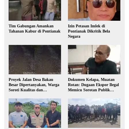
Tim Gabungan Amankan
Izin Petasan Imlek di
Tahanan Kabur di Pontianak
Pontianak Dikritik Bela
Negara
Proyek Jalan Desa Bakau
Dokumen Kelapa, Muatan
Besar Dipertanyakan, Warga
Rotan: Dugaan Ekspor Ilegal
Soroti Kualitas dan
Memicu Sorotan Publik
Transparansi Pelaksanaan
Kalbar
Pembangunan