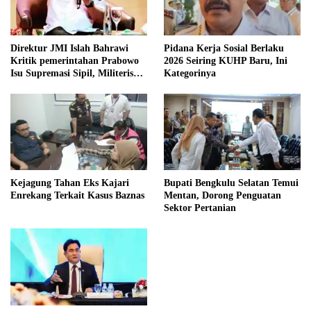
Direktur JMI Islah Bahrawi
Pidana Kerja Sosial Berlaku
Kritik pemerintahan Prabowo
2026 Seiring KUHP Baru, Ini
Isu Supremasi Sipil, Militerisasi,
Kategorinya
dan Wacana Pilkada oleh
DPRD
Kejagung Tahan Eks Kajari
Bupati Bengkulu Selatan Temui
Enrekang Terkait Kasus Baznas
Mentan, Dorong Penguatan
Sektor Pertanian