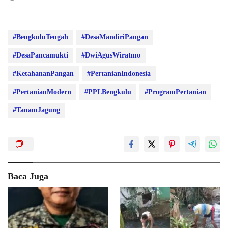
#BengkuluTengah
#DesaMandiriPangan
#DesaPancamukti
#DwiAgusWiratmo
#KetahananPangan
#PertanianIndonesia
#PertanianModern
#PPLBengkulu
#ProgramPertanian
#TanamJagung
Baca Juga