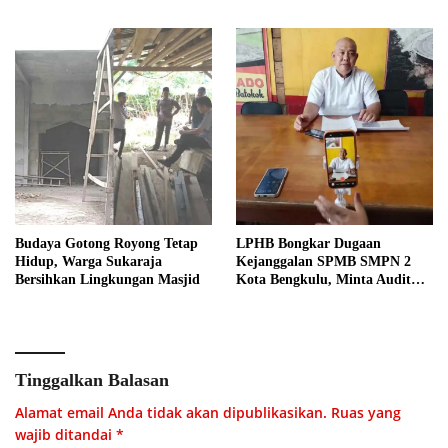
Budaya Gotong Royong Tetap
LPHB Bongkar Dugaan
Hidup, Warga Sukaraja
Kejanggalan SPMB SMPN 2
Bersihkan Lingkungan Masjid
Kota Bengkulu, Minta Audit
Menyeluruh
Tinggalkan Balasan
Alamat email Anda tidak akan dipublikasikan.
Ruas yang
wajib ditandai
*