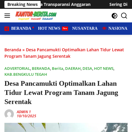
Langsung
paransi Anggaran
Breaking News
Sering Dilanda Genangan, Desa Sukara
ke
konten
BERANDA
HOT NEWS
NUSANTARA
NASIONAL
Beranda
»
Desa Pancamukti Optimalkan Lahan Tidur Lewat
Program Tanam Jagung Serentak
ADVERTORIAL
,
BERANDA
,
Berita
,
DAERAH
,
DESA
,
HOT NEWS
,
KAB.BENGKULU TEGAH
Desa Pancamukti Optimalkan Lahan
Tidur Lewat Program Tanam Jagung
Serentak
ADMIN 1
10/10/2025