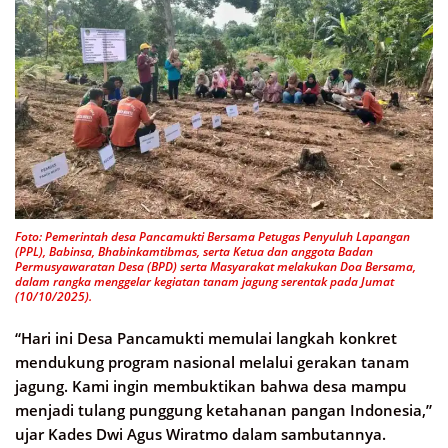
Foto: Pemerintah desa Pancamukti Bersama Petugas Penyuluh Lapangan
(PPL), Babinsa, Bhabinkamtibmas, serta Ketua dan anggota Badan
Permusyawaratan Desa (BPD) serta Masyarakat melakukan Doa Bersama,
dalam rangka menggelar kegiatan tanam jagung serentak pada Jumat
(10/10/2025).
“Hari ini Desa Pancamukti memulai langkah konkret
mendukung program nasional melalui gerakan tanam
jagung. Kami ingin membuktikan bahwa desa mampu
menjadi tulang punggung ketahanan pangan Indonesia,”
ujar Kades Dwi Agus Wiratmo dalam sambutannya.