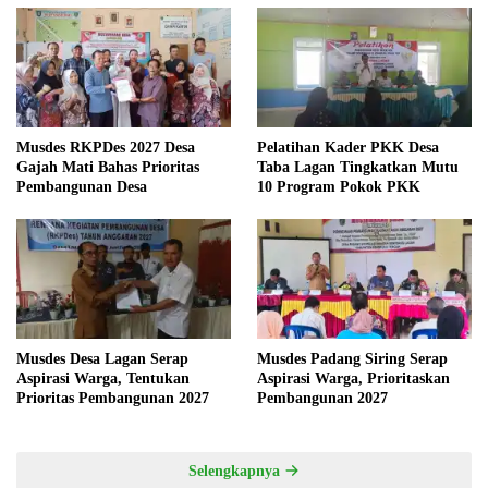
Musdes RKPDes 2027 Desa
Pelatihan Kader PKK Desa
Gajah Mati Bahas Prioritas
Taba Lagan Tingkatkan Mutu
Pembangunan Desa
10 Program Pokok PKK
Musdes Desa Lagan Serap
Musdes Padang Siring Serap
Aspirasi Warga, Tentukan
Aspirasi Warga, Prioritaskan
Prioritas Pembangunan 2027
Pembangunan 2027
Selengkapnya