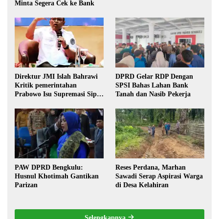
Minta Segera Cek ke Bank
Direktur JMI Islah Bahrawi
DPRD Gelar RDP Dengan
Kritik pemerintahan
SPSI Bahas Lahan Bank
Prabowo Isu Supremasi Sipil,
Tanah dan Nasib Pekerja
Militerisasi, dan Wacana
Pilkada oleh DPRD
PAW DPRD Bengkulu:
Reses Perdana, Marhan
Husnul Khotimah Gantikan
Sawadi Serap Aspirasi Warga
Parizan
di Desa Kelahiran
Selengkapnya