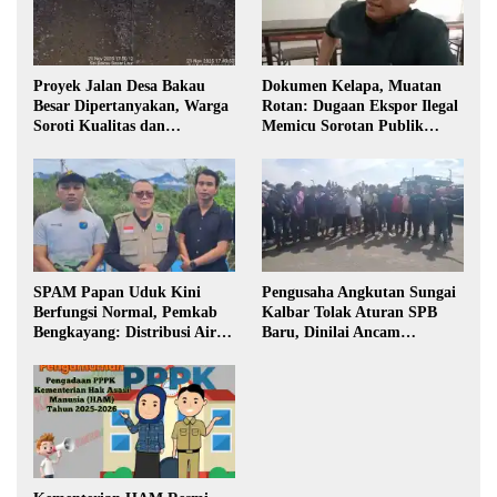
Proyek Jalan Desa Bakau
Dokumen Kelapa, Muatan
Besar Dipertanyakan, Warga
Rotan: Dugaan Ekspor Ilegal
Soroti Kualitas dan
Memicu Sorotan Publik
Transparansi Pelaksanaan
Kalbar
Pembangunan
SPAM Papan Uduk Kini
Pengusaha Angkutan Sungai
Berfungsi Normal, Pemkab
Kalbar Tolak Aturan SPB
Bengkayang: Distribusi Air
Baru, Dinilai Ancam
Bersih Lancar ke Rumah
Transportasi Pedalaman
Warga