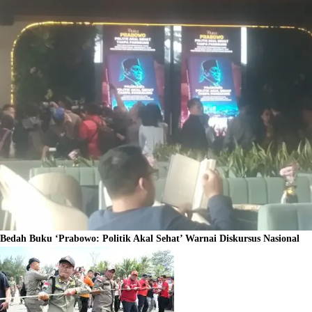
Bedah Buku ‘Prabowo: Politik Akal Sehat’ Warnai Diskursus Nasional