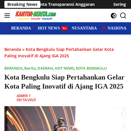
Langsung
ransi Anggaran
Breaking News
Sering Dilanda Genangan, Desa Sukaraja
ke
konten
BERANDA
HOT NEWS
NUSANTARA
NASIONAL
Beranda
»
Kota Bengkulu Siap Pertahankan Gelar Kota
Paling Inovatif di Ajang IGA 2025
BERANDA
,
Berita
,
DAERAH
,
HOT NEWS
,
KOTA BENGKULU
Kota Bengkulu Siap Pertahankan Gelar
Kota Paling Inovatif di Ajang IGA 2025
ADMIN 1
09/10/2025