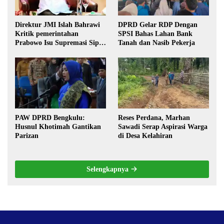
Direktur JMI Islah Bahrawi
DPRD Gelar RDP Dengan
Kritik pemerintahan
SPSI Bahas Lahan Bank
Prabowo Isu Supremasi Sipil,
Tanah dan Nasib Pekerja
Militerisasi, dan Wacana
Pilkada oleh DPRD
PAW DPRD Bengkulu:
Reses Perdana, Marhan
Husnul Khotimah Gantikan
Sawadi Serap Aspirasi Warga
Parizan
di Desa Kelahiran
Selengkapnya