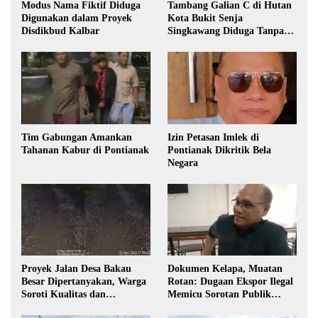
Modus Nama Fiktif Diduga
Tambang Galian C di Hutan
Digunakan dalam Proyek
Kota Bukit Senja
Disdikbud Kalbar
Singkawang Diduga Tanpa
Izin
Tim Gabungan Amankan
Izin Petasan Imlek di
Tahanan Kabur di Pontianak
Pontianak Dikritik Bela
Negara
Proyek Jalan Desa Bakau
Dokumen Kelapa, Muatan
Besar Dipertanyakan, Warga
Rotan: Dugaan Ekspor Ilegal
Soroti Kualitas dan
Memicu Sorotan Publik
Transparansi Pelaksanaan
Kalbar