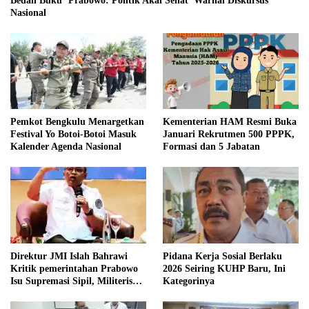
Bedah Buku ‘Prabowo: Politik Akal Sehat’ Warnai Diskursus
Nasional
Pemkot Bengkulu Menargetkan
Kementerian HAM Resmi Buka
Festival Yo Botoi-Botoi Masuk
Januari Rekrutmen 500 PPPK,
Kalender Agenda Nasional
Formasi dan 5 Jabatan
Direktur JMI Islah Bahrawi
Pidana Kerja Sosial Berlaku
Kritik pemerintahan Prabowo
2026 Seiring KUHP Baru, Ini
Isu Supremasi Sipil, Militerisasi,
Kategorinya
dan Wacana Pilkada oleh
DPRD