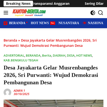
Langsung
aransi Anggaran
Breaking News
Sering Dilanda Genangan, Desa Sukaraja
ke
konten
BERANDA
HOT NEWS
NUSANTARA
NASIONAL
Beranda
»
Desa Jayakarta Gelar Musrenbangdes 2026, Sri
Purwanti: Wujud Demokrasi Pembangunan Desa
ADVERTORIAL
,
BERANDA
,
Berita
,
DAERAH
,
DESA
,
HOT NEWS
,
KAB.BENGKULU TEGAH
Desa Jayakarta Gelar Musrenbangdes
2026, Sri Purwanti: Wujud Demokrasi
Pembangunan Desa
ADMIN 1
30/10/2025