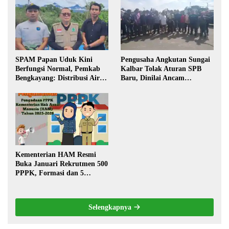
Pembangunan
SPAM Papan Uduk Kini
Pengusaha Angkutan Sungai
Berfungsi Normal, Pemkab
Kalbar Tolak Aturan SPB
Bengkayang: Distribusi Air
Baru, Dinilai Ancam
Bersih Lancar ke Rumah
Transportasi Pedalaman
Warga
Kementerian HAM Resmi
Buka Januari Rekrutmen 500
PPPK, Formasi dan 5
Jabatan
Selengkapnya