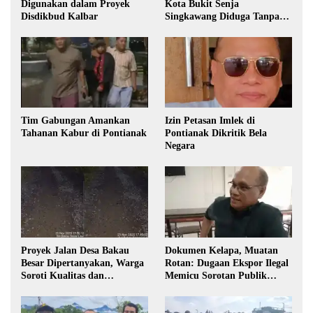
Digunakan dalam Proyek
Kota Bukit Senja
Disdikbud Kalbar
Singkawang Diduga Tanpa
Izin
Tim Gabungan Amankan
Izin Petasan Imlek di
Tahanan Kabur di Pontianak
Pontianak Dikritik Bela
Negara
Proyek Jalan Desa Bakau
Dokumen Kelapa, Muatan
Besar Dipertanyakan, Warga
Rotan: Dugaan Ekspor Ilegal
Soroti Kualitas dan
Memicu Sorotan Publik
Transparansi Pelaksanaan
Kalbar
Pembangunan