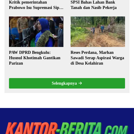
Kritik pemerintahan
SPSI Bahas Lahan Bank
Prabowo Isu Supremasi Sipil,
Tanah dan Nasib Pekerja
Militerisasi, dan Wacana
Pilkada oleh DPRD
PAW DPRD Bengkulu:
Reses Perdana, Marhan
Husnul Khotimah Gantikan
Sawadi Serap Aspirasi Warga
Parizan
di Desa Kelahiran
Selengkapnya