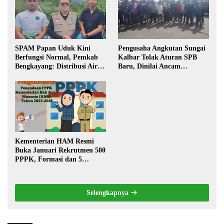
SPAM Papan Uduk Kini
Pengusaha Angkutan Sungai
Berfungsi Normal, Pemkab
Kalbar Tolak Aturan SPB
Bengkayang: Distribusi Air
Baru, Dinilai Ancam
Bersih Lancar ke Rumah
Transportasi Pedalaman
Warga
Kementerian HAM Resmi
Buka Januari Rekrutmen 500
PPPK, Formasi dan 5
Jabatan
Selengkapnya