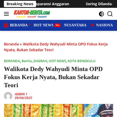
Langsung
nsi Anggaran
Breaking News
Sering Dilanda Genangan, Desa Sukaraja Us
ke
konten
BERANDA
HOT NEWS
NUSANTARA
NASIONAL
Beranda
»
Walikota Dedy Wahyudi Minta OPD Fokus Kerja
Nyata, Bukan Sekadar Teori
BERANDA
,
Berita
,
DAERAH
,
HOT NEWS
,
KOTA BENGKULU
Walikota Dedy Wahyudi Minta OPD
Fokus Kerja Nyata, Bukan Sekadar
Teori
ADMIN 1
09/04/2025