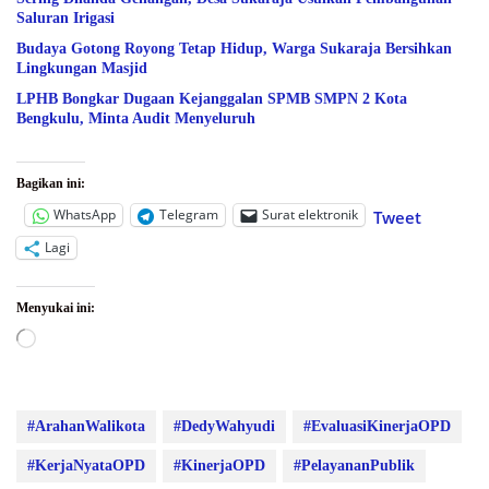
Saluran Irigasi
Budaya Gotong Royong Tetap Hidup, Warga Sukaraja Bersihkan
Lingkungan Masjid
LPHB Bongkar Dugaan Kejanggalan SPMB SMPN 2 Kota
Bengkulu, Minta Audit Menyeluruh
Bagikan ini:
WhatsApp
Telegram
Surat elektronik
Tweet
Lagi
Menyukai ini:
Memuat...
#ArahanWalikota
#DedyWahyudi
#EvaluasiKinerjaOPD
#KerjaNyataOPD
#KinerjaOPD
#PelayananPublik