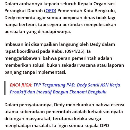
Dalam arahannya kepada seluruh Kepala Organisasi
Perangkat Daerah (
OPD
) Pemerintah Kota Bengkulu,
Dedy meminta agar semua pimpinan dinas tidak lagi
hanya berteori, tapi segera bertindak menyelesaikan
persoalan yang dihadapi warga.
Imbauan ini disampaikan langsung oleh Dedy dalam
rapat koordinasi pada Rabu, (09/4/25), Ia
menggarisbawahi bahwa peran pemerintah adalah
memberikan solusi, bukan sekadar wacana atau laporan
panjang tanpa implementasi.
BACA JUGA:
TPP Tergantung PAD, Dedy Sentil ASN Kerja
Proaktif dan Inovatif Bangun Ekonomi Bengkulu
Dalam pernyataannya, Dedy menekankan bahwa esensi
utama keberadaan pemerintah adalah kehadiran nyata
di tengah masyarakat, terutama ketika warga
menghadapi masalah. Ia ingin semua kepala OPD