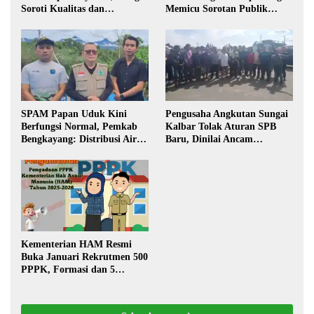
Soroti Kualitas dan
Memicu Sorotan Publik
Transparansi Pelaksanaan
Kalbar
Pembangunan
SPAM Papan Uduk Kini
Pengusaha Angkutan Sungai
Berfungsi Normal, Pemkab
Kalbar Tolak Aturan SPB
Bengkayang: Distribusi Air
Baru, Dinilai Ancam
Bersih Lancar ke Rumah
Transportasi Pedalaman
Warga
Kementerian HAM Resmi
Buka Januari Rekrutmen 500
PPPK, Formasi dan 5
Jabatan