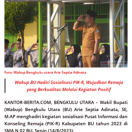
Foto: Wabup Bengkulu utara Arie Septia Adinata
Wabup BU Hadiri Sosialisasi PIK-R, Wujudkan Remaja
yang Berkualitas Melalui Kegiatan Positif
KANTOR-BERITA.COM, BENGKULU UTARA –
Wakil Bupati
(Wabup) Bengkulu Utara (BU) Arie Septia Adinata, SE,
M.AP menghadiri kegiatan sosialisasi Pusat Informasi dan
Konseling Remaja (PIK-R) Kabupaten BU tahun 2023 di
SMA N 02 BU. Senin (14/8/2023).