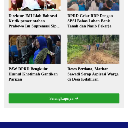
Direktur JMI Islah Bahrawi
DPRD Gelar RDP Dengan
Kritik pemerintahan
SPSI Bahas Lahan Bank
Prabowo Isu Supremasi Sipil,
Tanah dan Nasib Pekerja
Militerisasi, dan Wacana
Pilkada oleh DPRD
PAW DPRD Bengkulu:
Reses Perdana, Marhan
Husnul Khotimah Gantikan
Sawadi Serap Aspirasi Warga
Parizan
di Desa Kelahiran
Selengkapnya