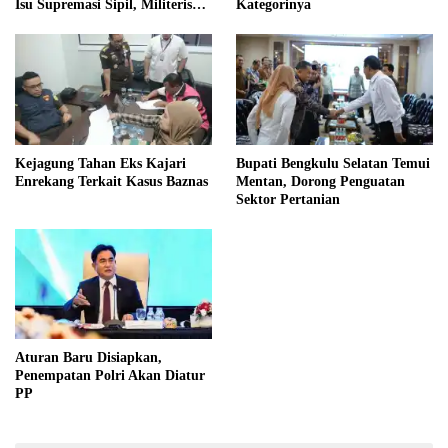
Isu Supremasi Sipil, Militerisasi,
Kategorinya
dan Wacana Pilkada oleh
DPRD
Kejagung Tahan Eks Kajari
Bupati Bengkulu Selatan Temui
Enrekang Terkait Kasus Baznas
Mentan, Dorong Penguatan
Sektor Pertanian
Aturan Baru Disiapkan,
Penempatan Polri Akan Diatur
PP