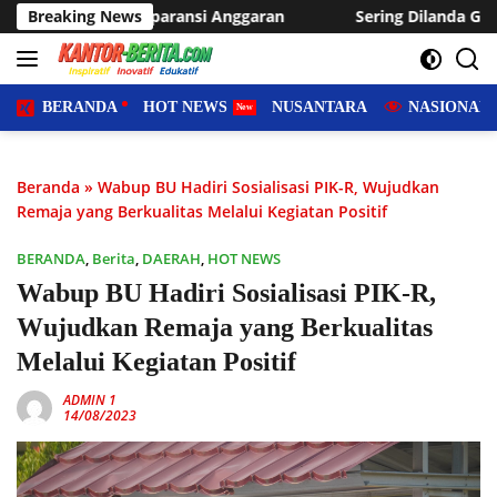
Langsung
si Anggaran
Breaking News
Sering Dilanda Genangan, Desa Sukaraja Us
ke
konten
BERANDA
HOT NEWS
NUSANTARA
NASIONAL
Beranda
»
Wabup BU Hadiri Sosialisasi PIK-R, Wujudkan
Remaja yang Berkualitas Melalui Kegiatan Positif
BERANDA
,
Berita
,
DAERAH
,
HOT NEWS
Wabup BU Hadiri Sosialisasi PIK-R,
Wujudkan Remaja yang Berkualitas
Melalui Kegiatan Positif
ADMIN 1
14/08/2023