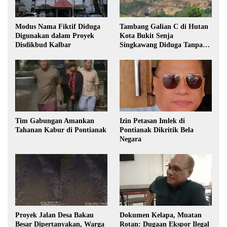
Modus Nama Fiktif Diduga
Tambang Galian C di Hutan
Digunakan dalam Proyek
Kota Bukit Senja
Disdikbud Kalbar
Singkawang Diduga Tanpa
Izin
Tim Gabungan Amankan
Izin Petasan Imlek di
Tahanan Kabur di Pontianak
Pontianak Dikritik Bela
Negara
Proyek Jalan Desa Bakau
Dokumen Kelapa, Muatan
Besar Dipertanyakan, Warga
Rotan: Dugaan Ekspor Ilegal