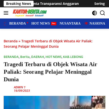
Langsung
nsi Anggaran
Breaking News
Sering Dilanda Genangan, Desa Sukaraja Us
ke
konten
BERANDA
HOT NEWS
NUSANTARA
NASIONAL
Beranda
»
Tragedi Terbaru di Objek Wisata Air Paliak:
Seorang Pelajar Meninggal Dunia
BERANDA
,
Berita
,
DAERAH
,
HOT NEWS
,
KAB.LEBONG
Tragedi Terbaru di Objek Wisata Air
Paliak: Seorang Pelajar Meninggal
Dunia
ADMIN 1
16/09/2023