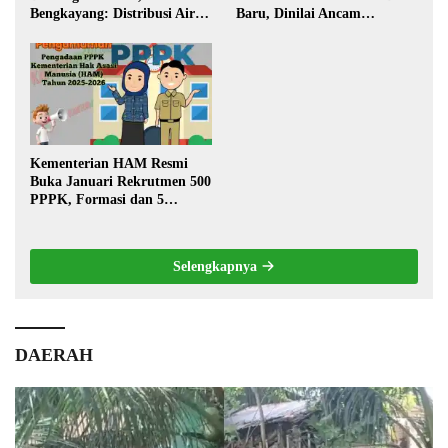
Bengkayang: Distribusi Air
Baru, Dinilai Ancam
Bersih Lancar ke Rumah
Transportasi Pedalaman
Warga
Kementerian HAM Resmi
Buka Januari Rekrutmen 500
PPPK, Formasi dan 5
Jabatan
Selengkapnya
DAERAH