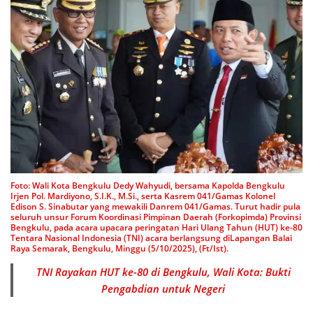
Foto: Wali Kota Bengkulu Dedy Wahyudi, bersama Kapolda Bengkulu
Irjen Pol. Mardiyono, S.I.K., M.Si., serta Kasrem 041/Gamas Kolonel
Edison S. Sinabutar yang mewakili Danrem 041/Gamas. Turut hadir pula
seluruh unsur Forum Koordinasi Pimpinan Daerah (Forkopimda) Provinsi
Bengkulu, pada acara upacara peringatan Hari Ulang Tahun (HUT) ke-80
Tentara Nasional Indonesia (TNI) acara berlangsung diLapangan Balai
Raya Semarak, Bengkulu, Minggu (5/10/2025), (Ft/Ist).
TNI Rayakan HUT ke-80 di Bengkulu, Wali Kota: Bukti
Pengabdian untuk Negeri