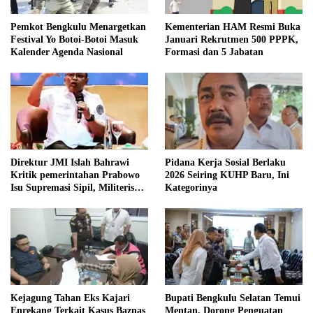
Pemkot Bengkulu Menargetkan
Kementerian HAM Resmi Buka
Festival Yo Botoi-Botoi Masuk
Januari Rekrutmen 500 PPPK,
Kalender Agenda Nasional
Formasi dan 5 Jabatan
Direktur JMI Islah Bahrawi
Pidana Kerja Sosial Berlaku
Kritik pemerintahan Prabowo
2026 Seiring KUHP Baru, Ini
Isu Supremasi Sipil, Militerisasi,
Kategorinya
dan Wacana Pilkada oleh
DPRD
Kejagung Tahan Eks Kajari
Bupati Bengkulu Selatan Temui
Enrekang Terkait Kasus Baznas
Mentan, Dorong Penguatan