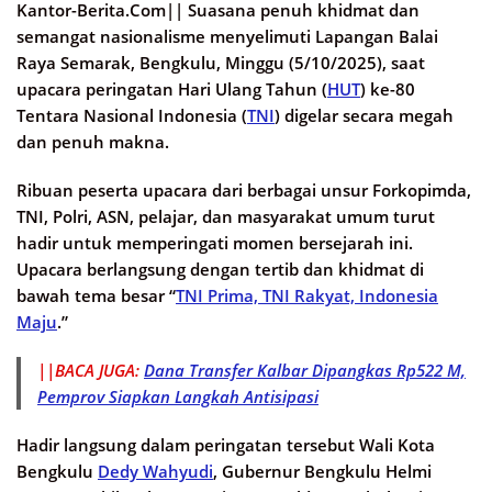
Kantor-Berita.Com||
Suasana penuh khidmat dan
semangat nasionalisme menyelimuti Lapangan Balai
Raya Semarak, Bengkulu, Minggu (5/10/2025), saat
upacara peringatan Hari Ulang Tahun (
HUT
) ke-80
Tentara Nasional Indonesia (
TNI
) digelar secara megah
dan penuh makna.
Ribuan peserta upacara dari berbagai unsur Forkopimda,
TNI, Polri, ASN, pelajar, dan masyarakat umum turut
hadir untuk memperingati momen bersejarah ini.
Upacara berlangsung dengan tertib dan khidmat di
bawah tema besar “
TNI Prima, TNI Rakyat, Indonesia
Maju
.”
||BACA JUGA:
Dana Transfer Kalbar Dipangkas Rp522 M,
Pemprov Siapkan Langkah Antisipasi
Hadir langsung dalam peringatan tersebut Wali Kota
Bengkulu
Dedy Wahyudi
, Gubernur Bengkulu Helmi