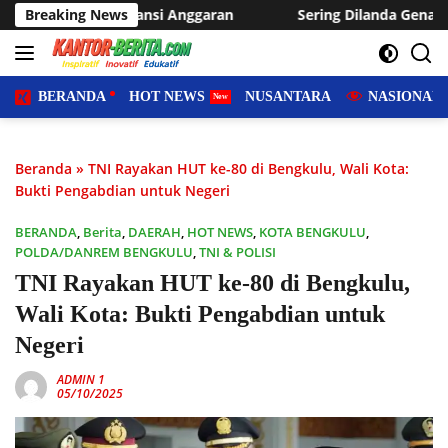
Langsung
nggaran
Breaking News
Sering Dilanda Genangan, Desa Sukaraja Usulka
ke
konten
BERANDA
HOT NEWS
NUSANTARA
NASIONAL
Beranda
»
TNI Rayakan HUT ke-80 di Bengkulu, Wali Kota:
Bukti Pengabdian untuk Negeri
BERANDA
,
Berita
,
DAERAH
,
HOT NEWS
,
KOTA BENGKULU
,
POLDA/DANREM BENGKULU
,
TNI & POLISI
TNI Rayakan HUT ke-80 di Bengkulu,
Wali Kota: Bukti Pengabdian untuk
Negeri
ADMIN 1
05/10/2025