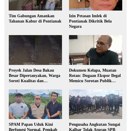
Tim Gabungan Amankan
Izin Petasan Imlek di
Tahanan Kabur di Pontianak
Pontianak Dikritik Bela
Negara
Proyek Jalan Desa Bakau
Dokumen Kelapa, Muatan
Besar Dipertanyakan, Warga
Rotan: Dugaan Ekspor Ilegal
Soroti Kualitas dan
Memicu Sorotan Publik
Transparansi Pelaksanaan
Kalbar
Pembangunan
SPAM Papan Uduk Kini
Pengusaha Angkutan Sungai
Berfungsi Normal, Pemkab
Kalbar Tolak Aturan SPB