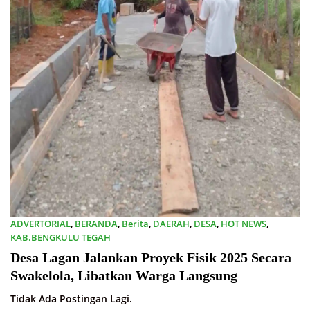
ADVERTORIAL
,
BERANDA
,
Berita
,
DAERAH
,
DESA
,
HOT NEWS
,
KAB.BENGKULU TEGAH
11/06/2025
Desa Lagan Jalankan Proyek Fisik 2025 Secara
Swakelola, Libatkan Warga Langsung
Tidak Ada Postingan Lagi.