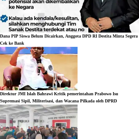
Dana PIP Siswa Belum Dicairkan, Anggota DPD RI Destita Minta Segera
Cek ke Bank
Direktur JMI Islah Bahrawi Kritik pemerintahan Prabowo Isu
Supremasi Sipil, Militerisasi, dan Wacana Pilkada oleh DPRD