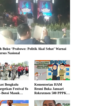
h Buku ‘Prabowo: Politik Akal Sehat’ Warnai
ursus Nasional
ot Bengkulu
Kementerian HAM
rgetkan Festival Yo
Resmi Buka Januari
i-Botoi Masuk
Rekrutmen 500 PPPK,
nder Agenda
Formasi dan 5 Jabatan
onal