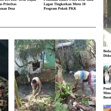
s Prioritas
Lagan Tingkatkan Mutu 10
nan Desa
Program Pokok PKK
Beda
Disk
Pemk
Mena
Boto
Kale
Nasi