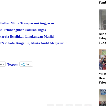
Pemb
 Kalbar Minta Transparansi Anggaran
an Pembangunan Saluran Irigasi
Buda
araja Bersihkan Lingkungan Masjid
Teta
Suka
 2 Kota Bengkulu, Minta Audit Menyeluruh
Ling
onik
Lagi
Tweet
Musd
Desa
Prio
Desa