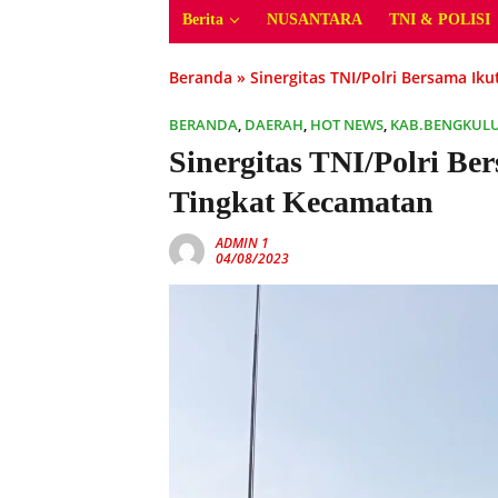
Berita
NUSANTARA
TNI & POLISI
Beranda
»
Sinergitas TNI/Polri Bersama Ik
BERANDA
,
DAERAH
,
HOT NEWS
,
KAB.BENGKULU
Sinergitas TNI/Polri Be
Tingkat Kecamatan
ADMIN 1
04/08/2023