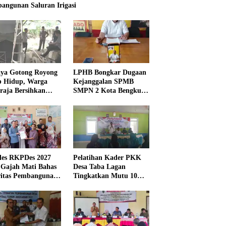
angunan Saluran Irigasi
ya Gotong Royong
LPHB Bongkar Dugaan
p Hidup, Warga
Kejanggalan SPMB
raja Bersihkan
SMPN 2 Kota Bengkulu,
kungan Masjid
Minta Audit
Menyeluruh
es RKPDes 2027
Pelatihan Kader PKK
 Gajah Mati Bahas
Desa Taba Lagan
ritas Pembangunan
Tingkatkan Mutu 10
Program Pokok PKK