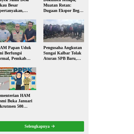
kau Besar
Muatan Rotan:
pertanyakan,
Dugaan Ekspor Ilegal
rga Soroti Kualitas
Memicu Sorotan
n Transparansi
Publik Kalbar
laksanaan
embangunan
PAM Papan Uduk
Pengusaha Angkutan
ni Berfungsi
Sungai Kalbar Tolak
rmal, Pemkab
Aturan SPB Baru,
ngkayang:
Dinilai Ancam
stribusi Air Bersih
Transportasi
ncar ke Rumah
Pedalaman
arga
menterian HAM
smi Buka Januari
krutmen 500
PK, Formasi dan 5
batan
Selengkapnya