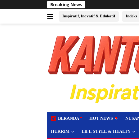
Langsung
Breaking News
Sukses Jadi Tuan Rumah E
ke
konten
Inspiratif, Inovatif & Edukatif
Indeks
tutup
BERANDA
HOT NEWS
NUSA
HUKRIM
LIFE STYLE & HEALTY