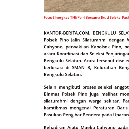
Foto: Sinergitas TNI/Polri Bersama Ikuti Seleksi P
KANTOR-BERITA.COM, BENGKULU SELA
Polsek Pino Jalin Silaturahmi dengan
Cahyono, perwakilan Kapolsek Pino, be
acara Koordinasi dan Seleksi Penjaring
Bengkulu Selatan. Acara tersebut dise
berlokasi di SMAN 8, Kelurahan Ben
Bengkulu Selatan.
Selain mengikuti proses seleksi angg
Binmas Polsek Pino juga melihat mo
silaturahmi dengan warga sekitar. P
kamtibmas mengenai Peraturan Baris B
Pasukan Pengibar Bendera pada Upacara
Kehadiran Aiptu Maeko Cahyono pada a