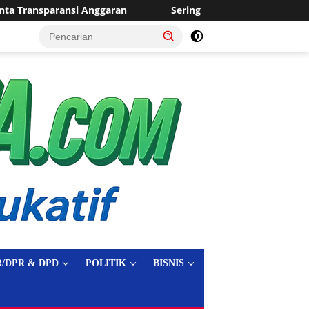
Sering Dilanda Genangan, Desa Sukaraja Usulkan Pembangunan 
tutup
/DPR & DPD
POLITIK
BISNIS