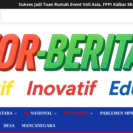
vent Voli Asia, FPPI Kalbar Minta Transparansi Anggaran
NTARA
NASIONAL
DAERAH
PARLEMEN MPR
DESA
MANCANEGARA