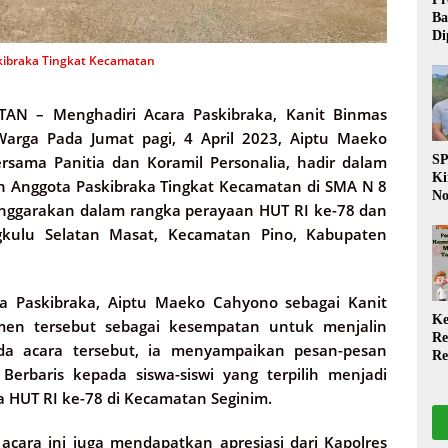
Ba
Di
Wa
askibraka Tingkat Kecamatan
da
Pe
P
TAN –
Menghadiri Acara Paskibraka, Kanit Binmas
 Warga Pada Jumat pagi, 4 April 2023, Aiptu Maeko
rsama Panitia dan Koramil Personalia, hadir dalam
S
Ki
an Anggota Paskibraka Tingkat Kecamatan di SMA N 8
No
lenggarakan dalam rangka perayaan HUT RI ke-78 dan
Be
gkulu Selatan Masat, Kecamatan Pino, Kabupaten
Di
La
W
ota Paskibraka, Aiptu Maeko Cahyono sebagai Kanit
Ke
men tersebut sebagai kesempatan untuk menjalin
Re
ada acara tersebut, ia menyampaikan pesan-pesan
Re
erbaris kepada siswa-siswi yang terpilih menjadi
PP
Ja
 HUT RI ke-78 di Kecamatan Seginim.
cara ini juga mendapatkan apresiasi dari Kapolres