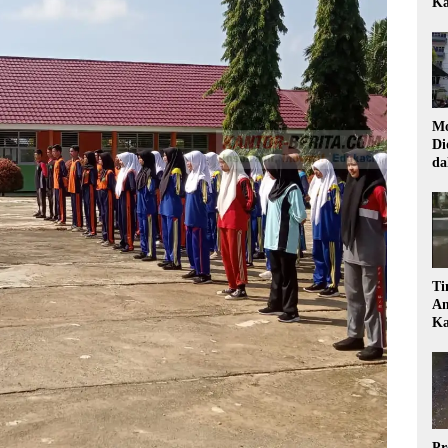
Ka
Mo
Di
da
Di
Ti
Am
Ka
Pr