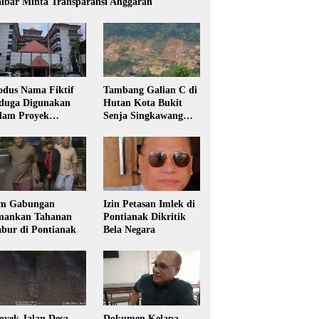
lbar Minta Transparansi Anggaran
dus Nama Fiktif
Tambang Galian C di
duga Digunakan
Hutan Kota Bukit
lam Proyek
Senja Singkawang
sdikbud Kalbar
Diduga Tanpa Izin
m Gabungan
Izin Petasan Imlek di
ankan Tahanan
Pontianak Dikritik
bur di Pontianak
Bela Negara
oyek Jalan Desa
Dokumen Kelapa,