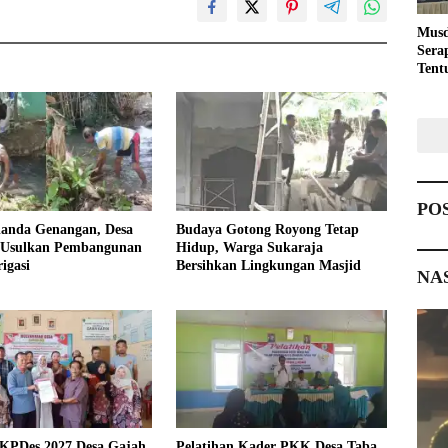
Musd
Sera
Tent
Pemb
PO
landa Genangan, Desa
Budaya Gotong Royong Tetap
 Usulkan Pembangunan
Hidup, Warga Sukaraja
igasi
Bersihkan Lingkungan Masjid
NA
KPDes 2027 Desa Gajah
Pelatihan Kader PKK Desa Taba