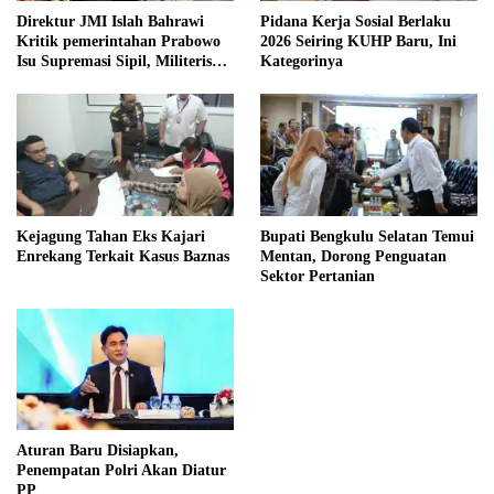
Direktur JMI Islah Bahrawi
Pidana Kerja Sosial Berlaku
Kritik pemerintahan Prabowo
2026 Seiring KUHP Baru, Ini
Isu Supremasi Sipil, Militerisasi,
Kategorinya
dan Wacana Pilkada oleh
DPRD
Kejagung Tahan Eks Kajari
Bupati Bengkulu Selatan Temui
Enrekang Terkait Kasus Baznas
Mentan, Dorong Penguatan
Sektor Pertanian
Aturan Baru Disiapkan,
Penempatan Polri Akan Diatur
PP