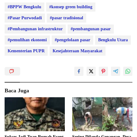
#BPPW Bengkulu
#konsep green building
#Pasar Purwodadi
#pasar tradisional
#Pembangunan infrastruktur
#pembangunan pasar
#pemulihan ekonomi
#pengelolaan pasar
Bengkulu Utara
Kementerian PUPR
Kesejahteraan Masyarakat
Baca Juga
Sukses Jadi Tuan Rumah Event
Sering Dilanda Genangan, Desa