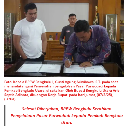
Foto: Kepala BPPW Bengkulu I, Gusti Agung Ariwibawa, S.T. pada saat
menandatangani Penyerahan pengelolaan Pasar Purwodadi kepada
Pemkab Bengkulu Utara, di saksikan Oleh Bupati Bengkulu Utara Arie
Septia Adinata, diruangan Kerja Bupati pada hari jumat, (07/3/25),
(Ft/Ist).
Selesai Dikerjakan, BPPW Bengkulu Serahkan
Pengelolaan Pasar Purwodadi kepada Pemkab Bengkulu
Utara