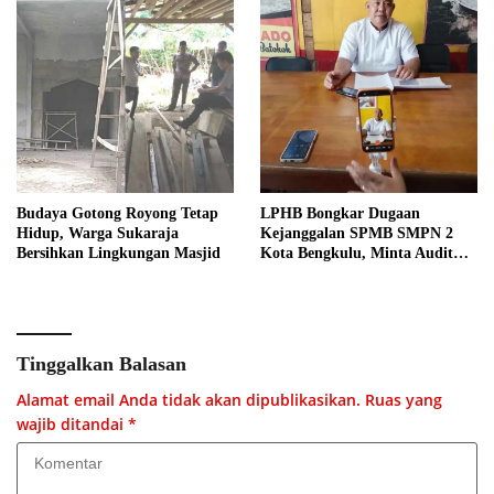
Budaya Gotong Royong Tetap
LPHB Bongkar Dugaan
Hidup, Warga Sukaraja
Kejanggalan SPMB SMPN 2
Bersihkan Lingkungan Masjid
Kota Bengkulu, Minta Audit
Menyeluruh
Tinggalkan Balasan
Alamat email Anda tidak akan dipublikasikan.
Ruas yang
wajib ditandai
*