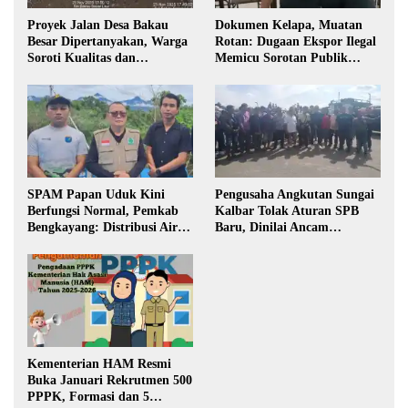
Proyek Jalan Desa Bakau
Dokumen Kelapa, Muatan
Besar Dipertanyakan, Warga
Rotan: Dugaan Ekspor Ilegal
Soroti Kualitas dan
Memicu Sorotan Publik
Transparansi Pelaksanaan
Kalbar
Pembangunan
SPAM Papan Uduk Kini
Pengusaha Angkutan Sungai
Berfungsi Normal, Pemkab
Kalbar Tolak Aturan SPB
Bengkayang: Distribusi Air
Baru, Dinilai Ancam
Bersih Lancar ke Rumah
Transportasi Pedalaman
Warga
Kementerian HAM Resmi
Buka Januari Rekrutmen 500
PPPK, Formasi dan 5