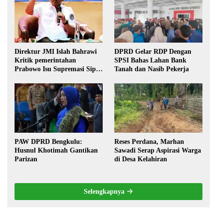
Direktur JMI Islah Bahrawi
DPRD Gelar RDP Dengan
Kritik pemerintahan
SPSI Bahas Lahan Bank
Prabowo Isu Supremasi Sipil,
Tanah dan Nasib Pekerja
Militerisasi, dan Wacana
Pilkada oleh DPRD
PAW DPRD Bengkulu:
Reses Perdana, Marhan
Husnul Khotimah Gantikan
Sawadi Serap Aspirasi Warga
Parizan
di Desa Kelahiran
Selengkapnya