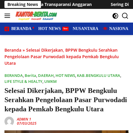
Langsung
nsparansi Anggaran
Breaking News
Sering Dilanda Genangan, Desa Sukar
ke
konten
BERANDA
HOT NEWS
NUSANTARA
NASIONAL
Beranda
»
Selesai Dikerjakan, BPPW Bengkulu Serahkan
Pengelolaan Pasar Purwodadi kepada Pemkab Bengkulu
Utara
BERANDA
,
Berita
,
DAERAH
,
HOT NEWS
,
KAB.BENGKULU UTARA
,
LIFE STYLE & HEALTY
,
UMKM
Selesai Dikerjakan, BPPW Bengkulu
Serahkan Pengelolaan Pasar Purwodadi
kepada Pemkab Bengkulu Utara
ADMIN 1
07/03/2025