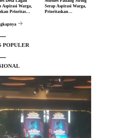
es Desa Lagan
Musdes Padang Siring
p Aspirasi Warga,
Serap Aspirasi Warga,
ukan Prioritas
Prioritaskan
angunan 2027
Pembangunan 2027
ngkapnya
S POPULER
SIONAL