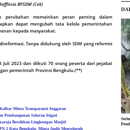
Rafflesia BPSDM (Cek)
DA
en perubahan memainkan peran penting dalam
harapkan dapat mengubah tata kelola pemerintahan
ayanan kepada masyarakat.
direformasi. Tanpa didukung oleh SDM yang reformis
 Juli 2023 dan diikuti 70 orang peserta dari pejabat
ngan pemerintah Provinsi Bengkulu.(**)
 Kalbar Minta Transparansi Anggaran
an Pembangunan Saluran Irigasi
Seri
araja Bersihkan Lingkungan Masjid
Pemb
 2 Kota Bengkulu, Minta Audit Menyeluruh