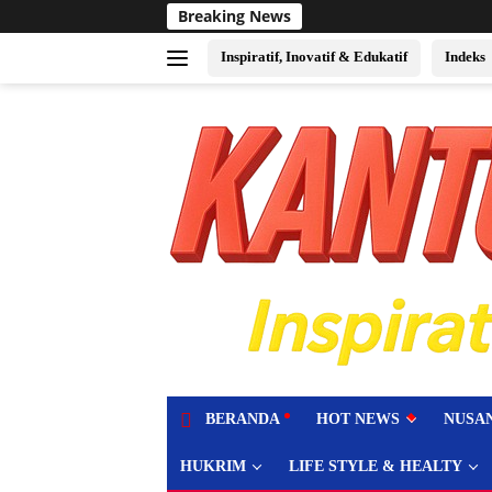
Langsung
Breaking News
Sukses Jadi Tuan Rumah Ev
ke
konten
Inspiratif, Inovatif & Edukatif
Indeks
tutup
BERANDA
HOT NEWS
NUSA
HUKRIM
LIFE STYLE & HEALTY