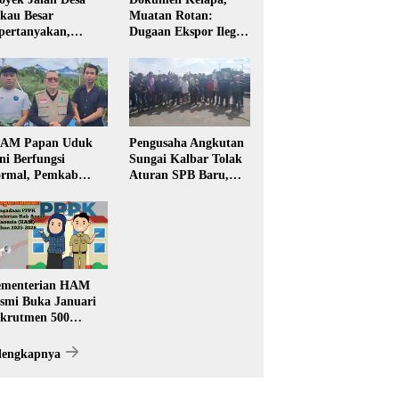
kau Besar
Muatan Rotan:
pertanyakan,
Dugaan Ekspor Ilegal
rga Soroti Kualitas
Memicu Sorotan
n Transparansi
Publik Kalbar
laksanaan
embangunan
PAM Papan Uduk
Pengusaha Angkutan
ni Berfungsi
Sungai Kalbar Tolak
rmal, Pemkab
Aturan SPB Baru,
ngkayang:
Dinilai Ancam
stribusi Air Bersih
Transportasi
ncar ke Rumah
Pedalaman
arga
menterian HAM
smi Buka Januari
krutmen 500
PK, Formasi dan 5
batan
lengkapnya