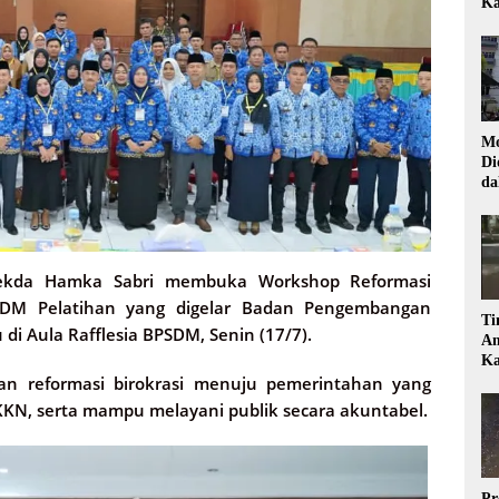
Ka
Mo
Di
da
Di
kda Hamka Sabri membuka Workshop Reformasi
DM Pelatihan yang digelar Badan Pengembangan
Ti
i Aula Rafflesia BPSDM, Senin (17/7).
Am
Ka
an reformasi birokrasi menuju pemerintahan yang
u KKN, serta mampu melayani publik secara akuntabel.
Pr