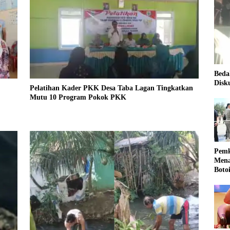
Beda
Disk
Pelatihan Kader PKK Desa Taba Lagan Tingkatkan
Mutu 10 Program Pokok PKK
Pemk
Mena
Boto
Kale
Nasi