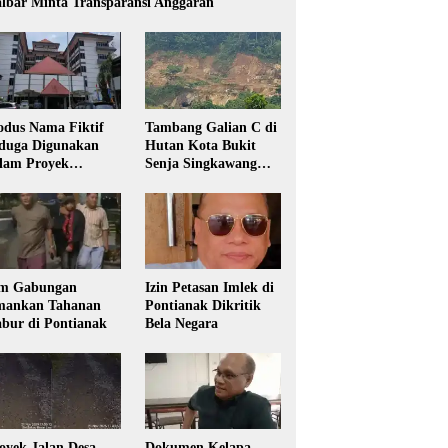
lbar Minta Transparansi Anggaran
dus Nama Fiktif
Tambang Galian C di
duga Digunakan
Hutan Kota Bukit
lam Proyek
Senja Singkawang
sdikbud Kalbar
Diduga Tanpa Izin
m Gabungan
Izin Petasan Imlek di
ankan Tahanan
Pontianak Dikritik
bur di Pontianak
Bela Negara
oyek Jalan Desa
Dokumen Kelapa,