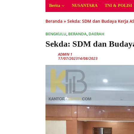
Berita
NUSANTARA
TNI & POLISI
Beranda
»
Sekda: SDM dan Budaya Kerja A
BENGKULU
,
BERANDA
,
DAERAH
Sekda: SDM dan Budaya
ADMIN 1
17/07/2023
14/08/2023