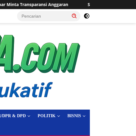
Sering Dilanda Genangan, Desa Sukaraja Usulkan Pembangunan S
tutup
/DPR & DPD
POLITIK
BISNIS