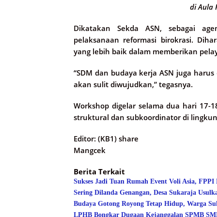
di Aula 
Dikatakan Sekda ASN, sebagai ag
pelaksanaan reformasi birokrasi. Di
yang lebih baik dalam memberikan pel
“SDM dan budaya kerja ASN juga harus 
akan sulit diwujudkan,” tegasnya.
Workshop digelar selama dua hari 17-18
struktural dan subkoordinator di lingku
Editor: (KB1) share
Mangcek
Berita Terkait
Sukses Jadi Tuan Rumah Event Voli Asia, FPPI
Sering Dilanda Genangan, Desa Sukaraja Usulk
Budaya Gotong Royong Tetap Hidup, Warga Suk
LPHB Bongkar Dugaan Kejanggalan SPMB SMPN