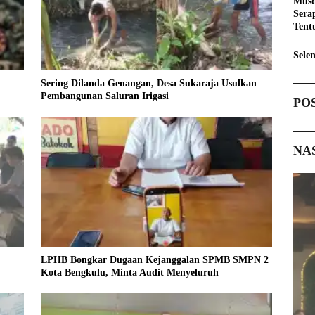
Musd
Sera
Tent
Pemb
Sele
Sering Dilanda Genangan, Desa Sukaraja Usulkan
Pembangunan Saluran Irigasi
PO
NA
LPHB Bongkar Dugaan Kejanggalan SPMB SMPN 2
Kota Bengkulu, Minta Audit Menyeluruh