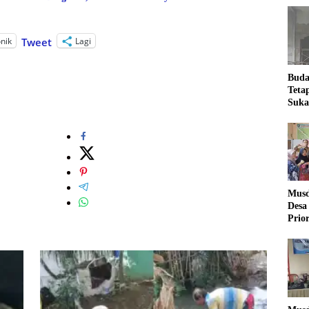
onik
Lagi
Tweet
Buda
Teta
Suka
Ling
Musd
Desa
Prio
Desa