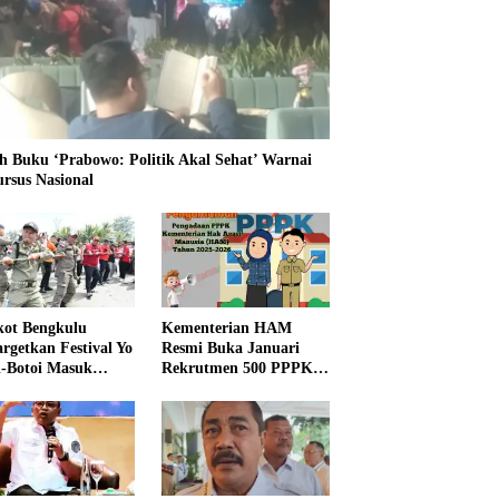
h Buku ‘Prabowo: Politik Akal Sehat’ Warnai
ursus Nasional
ot Bengkulu
Kementerian HAM
rgetkan Festival Yo
Resmi Buka Januari
i-Botoi Masuk
Rekrutmen 500 PPPK,
nder Agenda
Formasi dan 5 Jabatan
onal