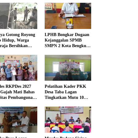
ya Gotong Royong
LPHB Bongkar Dugaan
p Hidup, Warga
Kejanggalan SPMB
raja Bersihkan
SMPN 2 Kota Bengkulu,
kungan Masjid
Minta Audit
Menyeluruh
es RKPDes 2027
Pelatihan Kader PKK
 Gajah Mati Bahas
Desa Taba Lagan
ritas Pembangunan
Tingkatkan Mutu 10
Program Pokok PKK