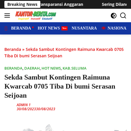
Langsung
garan
Breaking News
Sering Dilanda Genangan, Desa Sukaraja Usulkan 
ke
konten
BERANDA
HOT NEWS
NUSANTARA
NASIONAL
Beranda
»
Sekda Sambut Kontingen Raimuna Kwarcab 0705
Tiba Di bumi Serasan Seijoan
BERANDA
,
DAERAH
,
HOT NEWS
,
KAB.SELUMA
Sekda Sambut Kontingen Raimuna
Kwarcab 0705 Tiba Di bumi Serasan
Seijoan
ADMIN 1
30/08/2023
30/08/2023